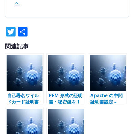
へ
T
共
w
有
関連記事
it
te
r
自己署名ワイル
PEM 形式の証明
Apache の中間
ドカード証明書
書・秘密鍵を 1
証明書設定 –
の設計指針 – 内
行に整形する方
SSLCertificateC
部 PKI と秘密鍵
法 – SAML、
hainFile から
の境界
Kubernetes
SSLCertificateF
Secret、環境変
ile へ
数で扱う