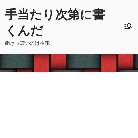
内
手当たり次第に書
容
を
くんだ
ス
キ
飽きっぽいのは本能
ッ
プ