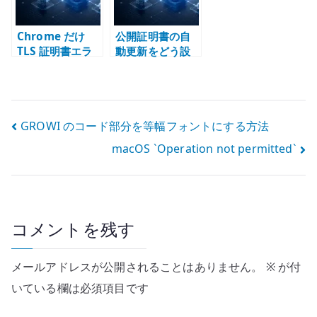
Chrome だけ
公開証明書の自
TLS 証明書エラ
動更新をどう設
ーになる場合 –
計するか –
証明書チェー
HTTP-01、DNS-
ン、SAN、
01、混在環境の
HSTS、独自 CA
責任境界
投
GROWI のコード部分を等幅フォントにする方法
を確認する
macOS `Operation not permitted`
稿
ナ
ビ
コメントを残す
ゲ
ー
メールアドレスが公開されることはありません。
※
が付
いている欄は必須項目です
シ