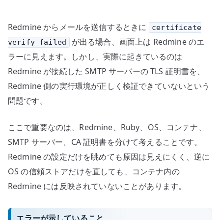
CA、
証
Redmine からメールを送信するときに
certificate
明
書
が出る場合、画面上は Redmine のエ
verify failed
チ
ラーに見えます。しかし、実際に起きているのは
ェ
Redmine が接続した SMTP サーバーの TLS 証明書を、
ー
Redmine 側の実行環境が正しく検証できていないという
ン
問題です。
の
確
ここで重要なのは、Redmine、Ruby、OS、コンテナ、
認
SMTP サーバー、CA 証明書を分けて考えることです。
へ
の
Redmine の設定だけを眺めても原因は見えにくく、逆に
OS の信頼ストアだけを直しても、コンテナ内の
Redmine には反映されていないことがあります。
エラーが示していること