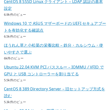
CentOS 8 SSSD Linux クライアント – LDAP 認証の基本
設定
6.9k件のビュー
Windows 10 で ASUS マザーボードの UEFI セキュアブー
トを有効化する確認点
6.5k件のビュー
ほうれん草と小松菜の栄養比較 – 鉄分・カルシウム・使
いやすさで選ぶ
6k件のビュー
Ubuntu 22.04 KVM PCI パススルー – IOMMU / VFIO で
GPU と USB コントローラーを割り当てる
5.5k件のビュー
CentOS 8 389 Directory Server – 旧セットアップ方式を
読む
5.3k件のビュー