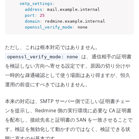
smtp_settings
:
address
:
 mail.example.internal

port
:
25
domain
:
 redmine.example.internal

openssl_verify_mode
:
 none
ただし、これは根本対応ではありません。
は、通信相手の証明書
openssl_verify_mode: none
を検証しない方向へ寄せる設定です。原因の切り分けや
一時的な疎通確認として使う場面はあり得ますが、恒久
運用の前提にすべきではありません。
本来の対応は、SMTP サーバー側で正しい証明書チェー
ンを提示し、Redmine 側の実行環境に必要な CA 証明書
を配布し、接続先名と証明書の SAN を一致させることで
す。検証を無効化して動かすのではなく、検証できる状
態に直すのが基本です。