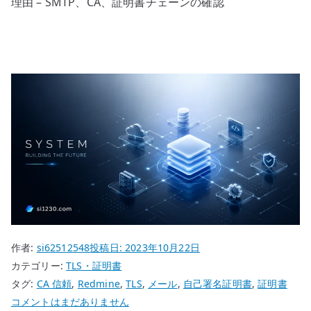
理由 – SMTP、CA、証明書チェーンの確認
作者:
si62512548
投稿日:
2023年10月22日
カテゴリー:
TLS・証明書
タグ:
CA 信頼
,
Redmine
,
TLS
,
メール
,
自己署名証明書
,
証明書
Redmine
コメントはまだありません