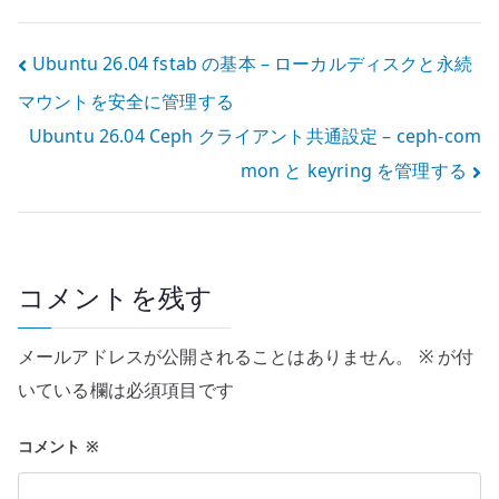
前解決を確認す
port publish の
る
基本
投
Ubuntu 26.04 fstab の基本 – ローカルディスクと永続
マウントを安全に管理する
稿
Ubuntu 26.04 Ceph クライアント共通設定 – ceph-com
ナ
mon と keyring を管理する
ビ
ゲ
ー
コメントを残す
シ
メールアドレスが公開されることはありません。
※
が付
ョ
いている欄は必須項目です
ン
コメント
※