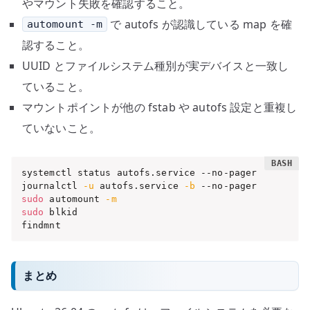
やマウント失敗を確認すること。
で autofs が認識している map を確
automount -m
認すること。
UUID とファイルシステム種別が実デバイスと一致し
ていること。
マウントポイントが他の fstab や autofs 設定と重複し
ていないこと。
systemctl status autofs.service --no-pager

journalctl 
-u
 autofs.service 
-b
sudo
 automount 
-m
sudo
 blkid

findmnt
まとめ