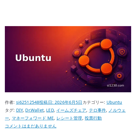
作者:
si62512548
投稿日:
2026年6月5日
カテゴリー:
Ubuntu
タグ:
DIY
,
Dr.Wallet
,
LED
,
イームズチェア
,
テロ事件
,
ノルウェ
ー
,
マネーフォワード ME
,
レシート管理
,
投票行動
Ubuntu
コメントはまだありません
26.04