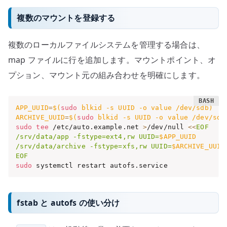
複数のマウントを登録する
複数のローカルファイルシステムを管理する場合は、
map ファイルに行を追加します。マウントポイント、オ
プション、マウント元の組み合わせを明確にします。
APP_UUID
=
$(
sudo
 blkid 
-s
 UUID 
-o
 value /dev/sdb
)
ARCHIVE_UUID
=
$(
sudo
 blkid 
-s
 UUID 
-o
 value /dev/sdc
sudo
tee
 /etc/auto.example.net 
>
/dev/null 
<<
EOF

/srv/data/app -fstype=ext4,rw UUID=
$APP_UUID
/srv/data/archive -fstype=xfs,rw UUID=
$ARCHIVE_UUID
EOF
sudo
 systemctl restart autofs.service
fstab と autofs の使い分け