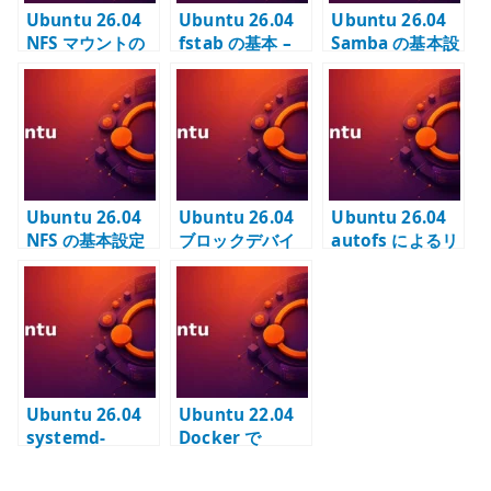
Ubuntu 26.04
Ubuntu 26.04
Ubuntu 26.04
NFS マウントの
fstab の基本 –
Samba の基本設
基本 – nfs-
ローカルディス
定 – smb.conf
common と
クと永続マウン
と認証付きファ
fstab / autofs
トを安全に管理
イル共有を管理
の使い分け
する
する
Ubuntu 26.04
Ubuntu 26.04
Ubuntu 26.04
NFS の基本設定
ブロックデバイ
autofs によるリ
– nfs-kernel-
スの初期化 – 追
モートマウント –
server と
加ディスクにフ
必要な時だけリ
exports で共有
ァイルシステム
モートストレー
範囲を管理する
を作成する
ジをマウントす
る
Ubuntu 26.04
Ubuntu 22.04
systemd-
Docker で
resolved の基本
Nginx コンテナ
– DNS 設定と名
を外部公開する –