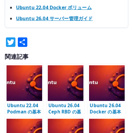
Ubuntu 22.04 Docker ボリューム
Ubuntu 26.04 サーバー管理ガイド
T
共
w
有
関連記事
it
te
r
Ubuntu 22.04
Ubuntu 26.04
Ubuntu 26.04
Podman の基本
Ceph RBD の基
Docker の基本
操作 – Docker
本設定 – pool と
設定 – Docker
との違いを意識
image を構成す
Engine /
して使う
る
Compose /