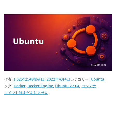
作者:
si62512548
投稿日:
2022年4月4日
カテゴリー:
Ubuntu
タグ:
Docker
,
Docker Engine
,
Ubuntu 22.04
,
コンテナ
Ubuntu
コメントはまだありません
22.04
Docker
の