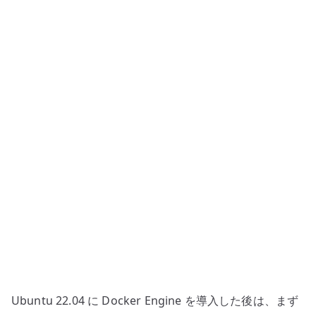
基
本
操
作
–
image
と
container
を
確
認
す
る
へ
の
Ubuntu 22.04 に Docker Engine を導入した後は、まず