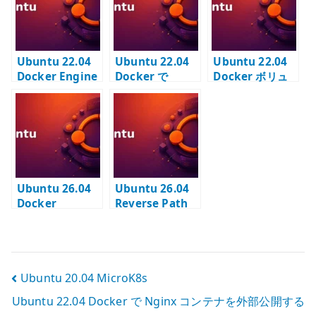
IPv6 / プロキシ
を構成する
Ubuntu 22.04
Ubuntu 22.04
Ubuntu 22.04
Docker Engine
Docker で
Docker ボリュ
の導入 –
Nginx コンテナ
ーム – bind
Ubuntu 標準パ
を外部公開する –
mount と
ッケージでコン
port publish の
volume を使い
テナ実行環境を
基本
分ける
構築する
Ubuntu 26.04
Ubuntu 26.04
Docker
Reverse Path
Registry の基本
Filtering の基本
設定 – 内部コン
設定 – 複数イン
テナレジストリ
ターフェイスと
を用意する
PBR で rp_filter
投
Ubuntu 20.04 MicroK8s
を確認する
Ubuntu 22.04 Docker で Nginx コンテナを外部公開する
稿