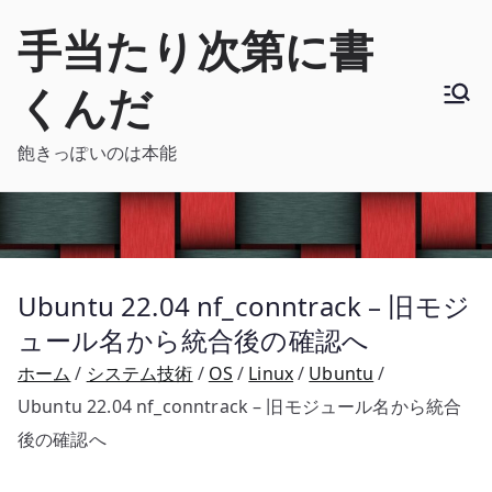
内
手当たり次第に書
容
を
くんだ
ス
キ
飽きっぽいのは本能
ッ
プ
Ubuntu 22.04 nf_conntrack – 旧モジ
ュール名から統合後の確認へ
ホーム
システム技術
OS
Linux
Ubuntu
Ubuntu 22.04 nf_conntrack – 旧モジュール名から統合
後の確認へ