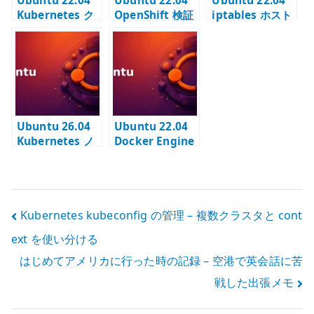
Ubuntu 22.04
Ubuntu 22.04
Ubuntu 22.04
Kubernetes ク
OpenShift 検証
iptables ホスト
ラスター構築の
端末 – SNO 構築
ファイアウォー
事前準備 –
に必要な周辺環
ル – nftables 時
kubeadm ノー
境を準備する
代の位置づけと
ドの前提を確認
設定例
する
Ubuntu 26.04
Ubuntu 22.04
Kubernetes ノ
Docker Engine
ードの事前準備 –
の導入 –
kubelet /
Ubuntu 標準パ
kubeadm と
ッケージでコン
APTリポジトリ
テナ実行環境を
投
Kubernetes kubeconfig の管理 – 複数クラスタと cont
を構成する
構築する
ext を使い分ける
稿
はじめてアメリカに行った時の記録 – 空港で英会話に苦
ナ
戦した出張メモ
ビ