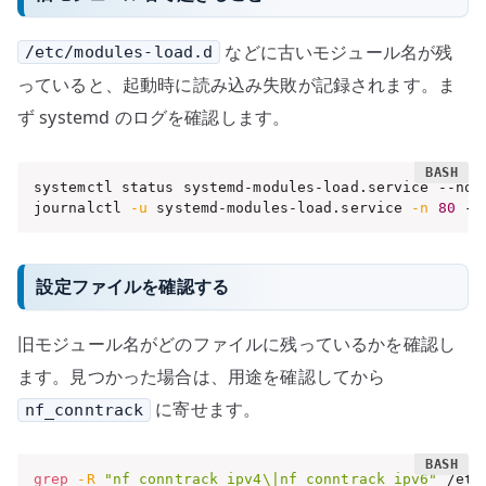
などに古いモジュール名が残
/etc/modules-load.d
っていると、起動時に読み込み失敗が記録されます。ま
ず systemd のログを確認します。
systemctl status systemd-modules-load.service --no-p
journalctl 
-u
 systemd-modules-load.service 
-n
80
 --
設定ファイルを確認する
旧モジュール名がどのファイルに残っているかを確認し
ます。見つかった場合は、用途を確認してから
に寄せます。
nf_conntrack
grep
-R
"nf_conntrack_ipv4\|nf_conntrack_ipv6"
 /etc