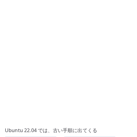
旧
モ
ジ
ュ
ー
ル
名
か
ら
統
合
後
の
確
認
へ
Ubuntu 22.04 では、古い手順に出てくる
へ