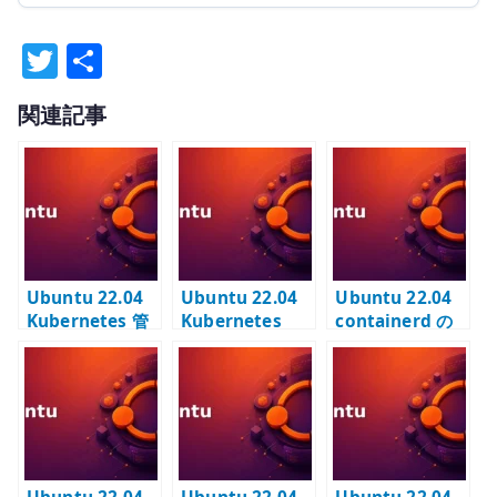
T
共
w
有
関連記事
it
te
r
Ubuntu 22.04
Ubuntu 22.04
Ubuntu 22.04
Kubernetes 管
Kubernetes
containerd の
理ツールのイン
Cilium 導入の事
設定 –
ストール –
前確認
Kubernetes ノ
kubectl / Helm
ード向けに
/ calicoctl の使
SystemdCgrou
い分け
p を有効化する