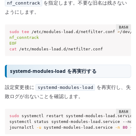
を指定します。不要な旧名は残さない
nf_conntrack
ようにします。
sudo
tee
 /etc/modules-load.d/netfilter.conf 
>
/dev/n
nf_conntrack

EOF
cat
 /etc/modules-load.d/netfilter.conf
systemd-modules-load を再実行する
設定変更後に
を再実行し、失
systemd-modules-load
敗ログが出ないことを確認します。
sudo
 systemctl restart systemd-modules-load.service

systemctl status systemd-modules-load.service --no-p
journalctl 
-u
 systemd-modules-load.service 
-n
80
 --