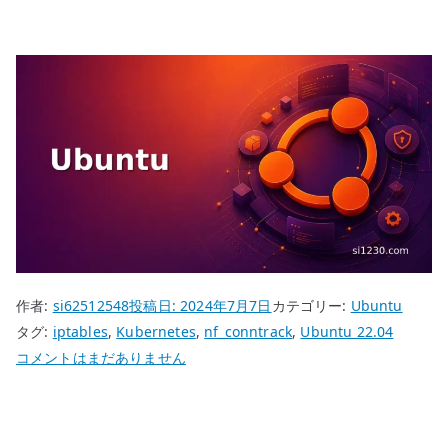
作者:
si62512548
投稿日:
2024年7月7日
カテゴリー:
Ubuntu
タグ:
iptables
,
Kubernetes
,
nf_conntrack
,
Ubuntu 22.04
Ubuntu
コメントはまだありません
22.04
nf_conntrack
–