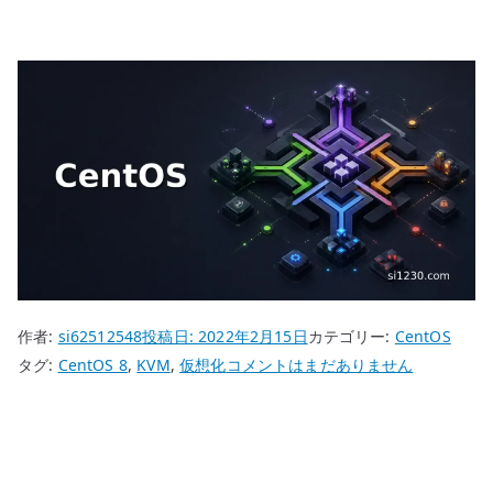
作者:
si62512548
投稿日:
2022年2月15日
カテゴリー:
CentOS
CentOS
タグ:
CentOS 8
,
KVM
,
仮想化
コメントはまだありません
8
KVM
環
境