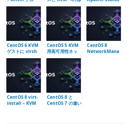
プと sudoers の
行 – Xen から
の確認 –
確認
KVM へ変わる時
mod_status で
代の記録
稼働状態を見る
CentOS 6 KVM
CentOS 5 KVM
CentOS 8
ゲストに virsh
用高可用性ネッ
NetworkMana
console で接続
トワーク設定 –
ger Bridge 設定
する – シリアル
bonding /
– KVM 向け
コンソール設定
VLAN / bridge
bridge の基本
CentOS 8 virt-
CentOS 8 と
install – KVM
CentOS 7 の違い
仮想マシン作成
– 移行期に確認す
スクリプト例
ること