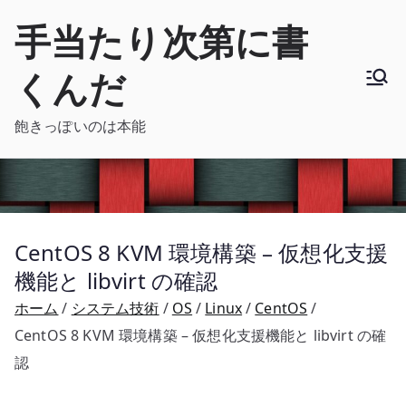
内
手当たり次第に書
容
を
くんだ
ス
キ
飽きっぽいのは本能
ッ
プ
CentOS 8 KVM 環境構築 – 仮想化支援
機能と libvirt の確認
ホーム
システム技術
OS
Linux
CentOS
CentOS 8 KVM 環境構築 – 仮想化支援機能と libvirt の確
認