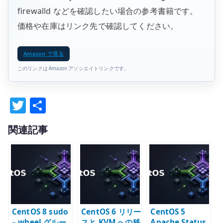
firewalld などを確認したい場合の参考書籍です。
価格や在庫はリンク先で確認してください。
Amazon で見る
このリンクは Amazon アソシエイトリンクです。
T
共
w
有
関連記事
it
te
r
CentOS 8 sudo
CentOS 6 リリー
CentOS 5
– wheel グルー
スと KVM への移
Apache Status