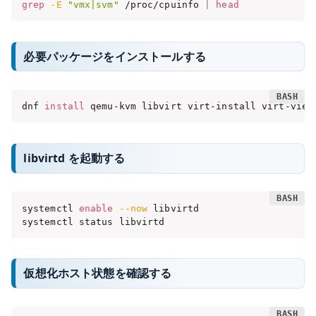
grep
-E
"vmx|svm"
 /proc/cpuinfo 
|
head
必要パッケージをインストールする
dnf 
install
 qemu-kvm libvirt virt-install virt-view
libvirtd を起動する
systemctl 
enable
--now
 libvirtd

systemctl status libvirtd
仮想化ホスト状態を確認する