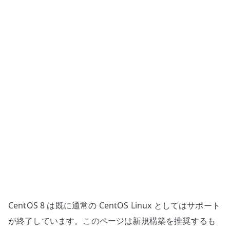
構
築
–
仮
想
化
支
援
機
能
と
libvirt
の
確
認
CentOS 8 は既に通常の CentOS Linux としてはサポート
へ
が終了しています。このページは新規構築を推奨するも
の