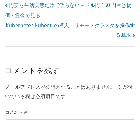
投
円安を生活実感だけで語らない – ドル円 150 円台と物
価・賃金で見る
稿
Kubernetes kubectl の導入 – リモートクラスタを操作す
ナ
る基本
ビ
ゲ
ー
コメントを残す
シ
メールアドレスが公開されることはありません。
※
が付
ョ
いている欄は必須項目です
ン
コメント
※