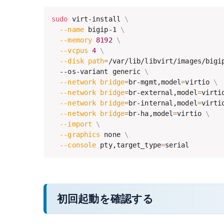
sudo
 virt-install 
\
--name
 bigip-1 
\
--memory
8192
\
--vcpus
4
\
--disk
path
=
/var/lib/libvirt/images/bigi
  --os-variant generic 
\
--network
bridge
=
br-mgmt,model
=
virtio 
\
--network
bridge
=
br-external,model
=
virti
--network
bridge
=
br-internal,model
=
virti
--network
bridge
=
br-ha,model
=
virtio 
\
--import
\
--graphics
 none 
\
--console
 pty,target_type
=
serial
初回起動を確認する