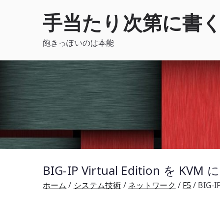
内
手当たり次第に書
容
を
飽きっぽいのは本能
ス
キ
ッ
プ
BIG-IP Virtual Edition を 
ホーム
システム技術
ネットワーク
F5
BIG-