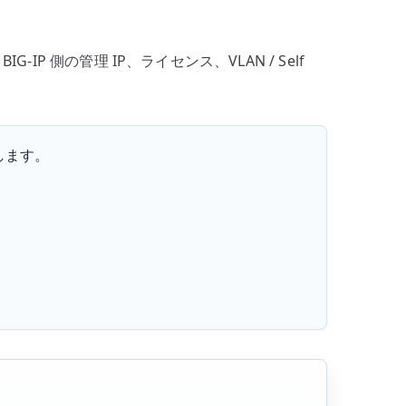
と
virt-
IP 側の管理 IP、ライセンス、VLAN / Self
install
で
検
証
理します。
環
境
を
作
る
へ
の