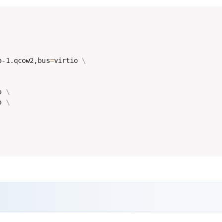
p-1.qcow2,bus
=
virtio 
\
o 
\
o 
\