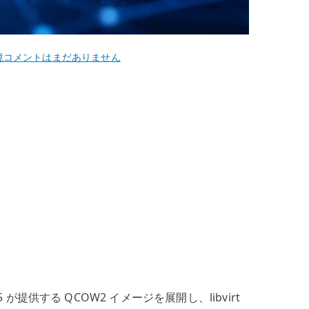
BIG-
境
コメントはまだありません
IP
Virtual
Edition
を
KVM
に
デ
プ
ロ
イ
す
る
–
F5 が提供する QCOW2 イメージを展開し、libvirt
QCOW2