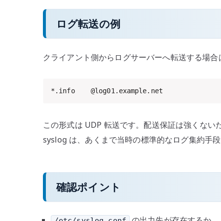
ログ転送の例
クライアント側からログサーバーへ転送する場合
*.info    @log01.example.net
この形式は UDP 転送です。配送保証は強くない
syslog は、あくまで当時の標準的なログ集約
確認ポイント
の出力先が存在するか
/etc/syslog.conf