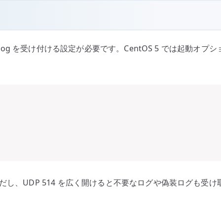
yslog を受け付ける設定が必要です。CentOS 5 では起
し、UDP 514 を広く開けると不要なログや偽装ログも受