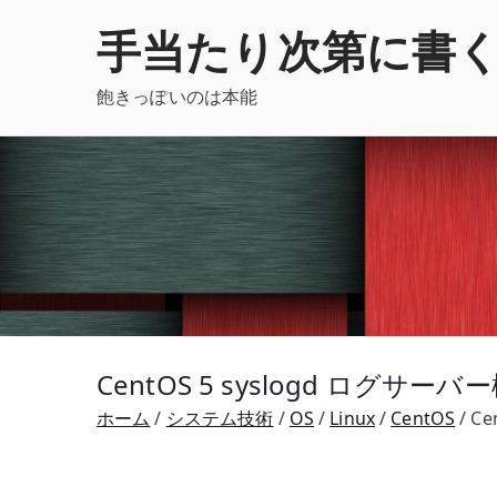
内
手当たり次第に書
容
を
飽きっぽいのは本能
ス
キ
ッ
プ
CentOS 5 syslogd ログサーバ
ホーム
システム技術
OS
Linux
CentOS
Ce