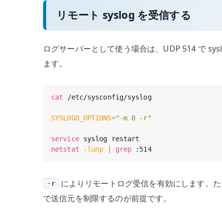
リモート syslog を受信する
ログサーバーとして使う場合は、UDP 514 で s
ます。
cat
 /etc/sysconfig/syslog

SYSLOGD_OPTIONS
=
"-m 0 -r"
service
netstat
-lunp
|
grep
 :514
によりリモートログ受信を有効にします。ただ
-r
で送信元を制限するのが前提です。