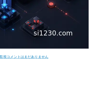
CentOS
監視
コメントはまだありません
5
syslogd
ロ
グ
サ
ー
バ
ー