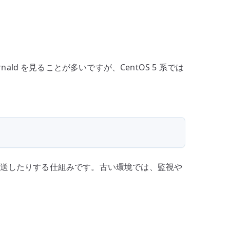
構
築
–
syslog
の
nald を見ることが多いですが、CentOS 5 系では
受
信
と
転
送
へ
の
送したりする仕組みです。古い環境では、監視や