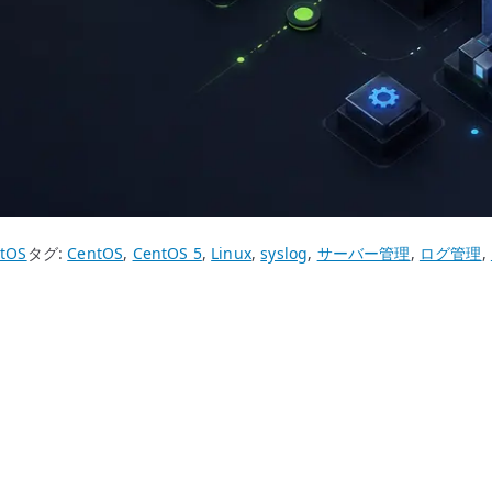
tOS
タグ:
CentOS
,
CentOS 5
,
Linux
,
syslog
,
サーバー管理
,
ログ管理
,