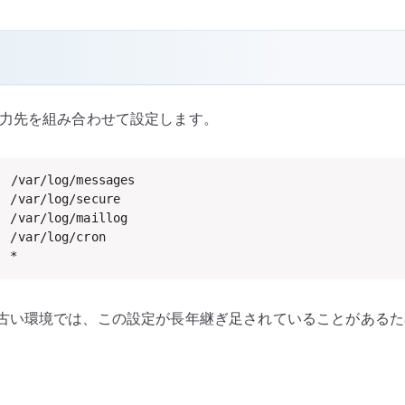
ity と出力先を組み合わせて設定します。
  /var/log/messages

 /var/log/secure

 /var/log/maillog

 /var/log/cron

  *
古い環境では、この設定が長年継ぎ足されていることがあるた