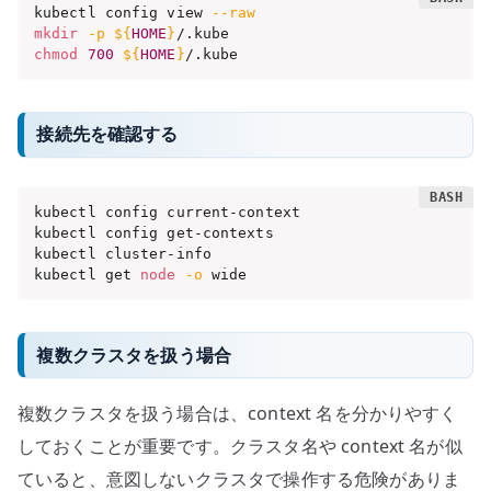
kubectl config view 
--raw
mkdir
-p
${
HOME
}
chmod
700
${
HOME
}
/.kube
接続先を確認する
kubectl config current-context

kubectl config get-contexts

kubectl cluster-info

kubectl get 
node
-o
 wide
複数クラスタを扱う場合
複数クラスタを扱う場合は、context 名を分かりやすく
しておくことが重要です。クラスタ名や context 名が似
ていると、意図しないクラスタで操作する危険がありま