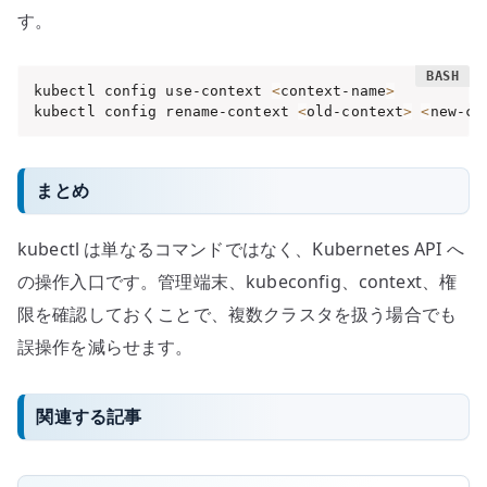
す。
kubectl config use-context 
<
context-name
>
kubectl config rename-context 
<
old-context
>
<
new-co
まとめ
kubectl は単なるコマンドではなく、Kubernetes API へ
の操作入口です。管理端末、kubeconfig、context、権
限を確認しておくことで、複数クラスタを扱う場合でも
誤操作を減らせます。
関連する記事