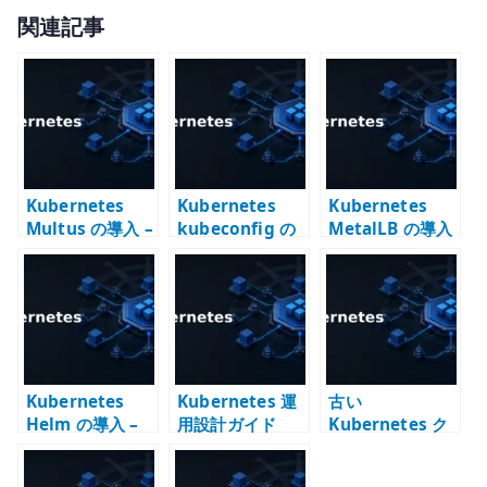
w
有
関連記事
it
te
r
Kubernetes
Kubernetes
Kubernetes
Multus の導入 –
kubeconfig の
MetalLB の導入
Pod に複数 NIC
管理 – 複数クラ
– LoadBalancer
を接続する
スタと context
Service をオン
を使い分ける
プレ環境で成立
させる
Kubernetes
Kubernetes 運
古い
Helm の導入 –
用設計ガイド
Kubernetes ク
Chart でアプリ
ラスター構築メ
ケーション構成
モ – kubeadm