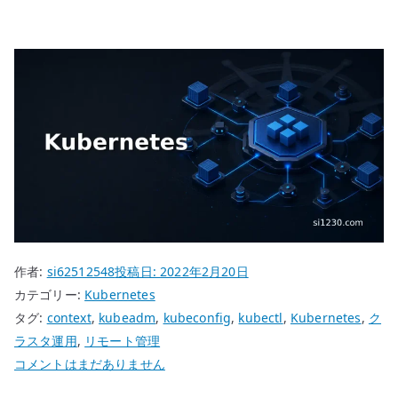
作者:
si62512548
投稿日:
2022年2月20日
カテゴリー:
Kubernetes
タグ:
context
,
kubeadm
,
kubeconfig
,
kubectl
,
Kubernetes
,
ク
ラスタ運用
,
リモート管理
Kubernetes
コメントはまだありません
kubectl