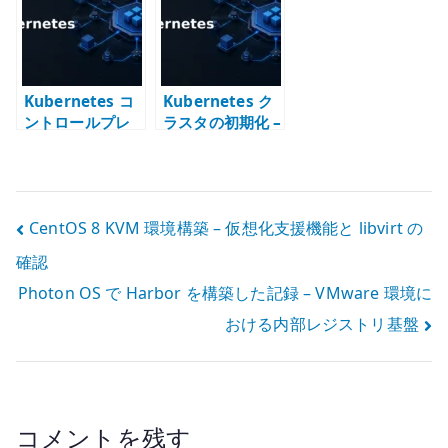
を管理する
手順を現在の記
事へ読み替える
Kubernetes コ
Kubernetes ク
ントロールプレ
ラスタの初期化 –
ーンノードを追
kubeadm reset
加できない場合 –
の基本
kubeadm-certs
を再生成する
投
CentOS 8 KVM 環境構築 – 仮想化支援機能と libvirt の
確認
稿
Photon OS で Harbor を構築した記録 – VMware 環境に
ナ
おける内部レジストリ基盤
ビ
ゲ
ー
コメントを残す