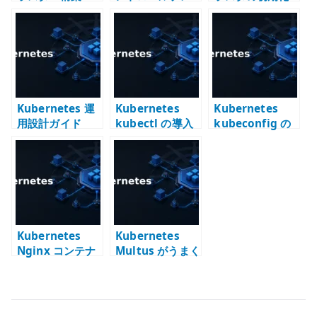
kubeadm で
ーンノードを追
kubeadm reset
controlPlaneE
加できない場合 –
の基本
ndpoint と CNI
kubeadm-certs
を決める
を再生成する
Kubernetes 運
Kubernetes
Kubernetes
用設計ガイド
kubectl の導入
kubeconfig の
– リモートクラス
管理 – 複数クラ
タを操作する基
スタと context
本
を使い分ける
Kubernetes
Kubernetes
Nginx コンテナ
Multus がうまく
の実行 –
動かない時に考
Deployment で
えること – CNI
Pod を管理する
を複数持つ難し
さ