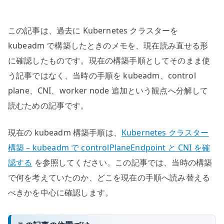
在
の
この記事は、過去に Kubernetes クラスターを
記
事
kubeadm で構築したときのメモを、現在読み直せる形
へ
に確認したものです。現在の構築手順としてそのまま使
読
う記事ではなく、当時の手順を kubeadm、control
み
plane、CNI、worker node 追加という観点へ分解して
替
読むための記事です。
え
る
現在の kubeadm 構築手順は、
Kubernetes クラスター
へ
構築 – kubeadm で controlPlaneEndpoint と CNI を確
の
認する
を参照してください。この記事では、当時の構築
で何を考えていたのか、どこを現在の手順へ読み替える
べきかを中心に確認します。