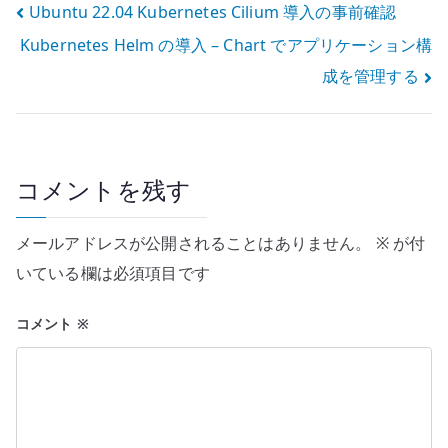
投
Ubuntu 22.04 Kubernetes Cilium 導入の事前確認
Kubernetes Helm の導入 – Chart でアプリケーション構
稿
成を管理する
ナ
ビ
ゲ
コメントを残す
ー
メールアドレスが公開されることはありません。
※
が付
シ
いている欄は必須項目です
ョ
コメント
※
ン