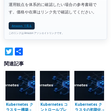
運用観点を体系的に確認したい場合の参考書籍で
す。価格や在庫はリンク先で確認してください。
Amazon で見る
このリンクは Amazon アソシエイトリンクです。
T
共
w
有
関連記事
it
te
r
Kubernetes ク
Kubernetes コ
Kubernetes ク
ラスター構築 –
ントロールプレ
ラスタの初期化 –