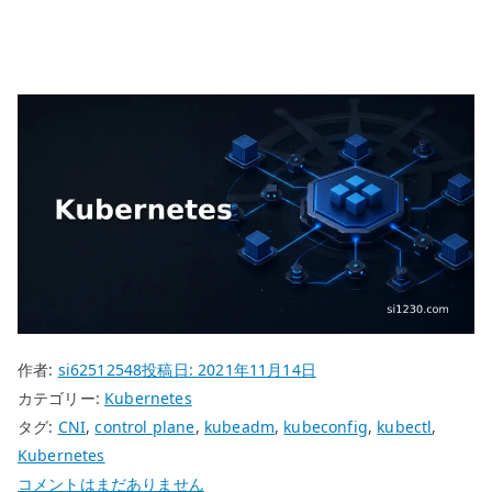
作者:
si62512548
投稿日:
2021年11月14日
カテゴリー:
Kubernetes
タグ:
CNI
,
control plane
,
kubeadm
,
kubeconfig
,
kubectl
,
Kubernetes
古
コメントはまだありません