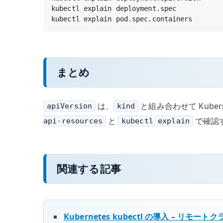
kubectl explain deployment.spec

kubectl explain pod.spec.containers
まとめ
は、
と組み合わせて Kube
apiVersion
kind
と
で確認
api-resources
kubectl explain
関連する記事
Kubernetes kubectl の導入 – リモ