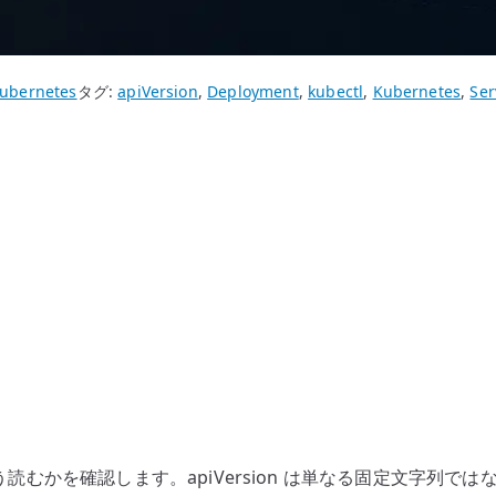
ubernetes
タグ:
apiVersion
,
Deployment
,
kubectl
,
Kubernetes
,
Ser
読むかを確認します。apiVersion は単なる固定文字列では