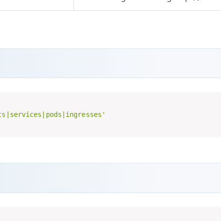
ts|services|pods|ingresses'