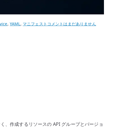
Kubernetes
vice
,
YAML
,
マニフェスト
コメントはまだありません
マ
ニ
フ
ェ
ス
ト
の
apiVersion
を
理
解
す
る
なく、作成するリソースの API グループとバージョ
へ