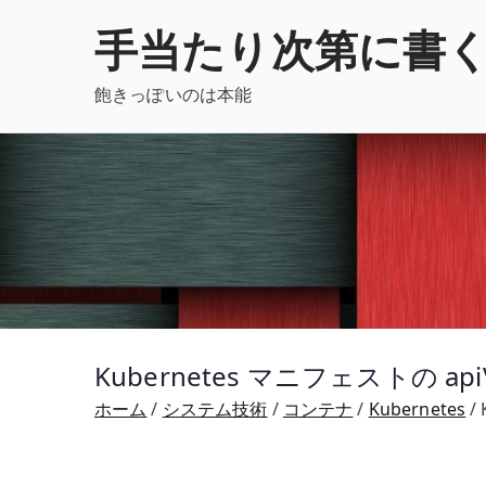
内
手当たり次第に書
容
を
飽きっぽいのは本能
ス
キ
ッ
プ
Kubernetes マニフェストの ap
ホーム
システム技術
コンテナ
Kubernetes