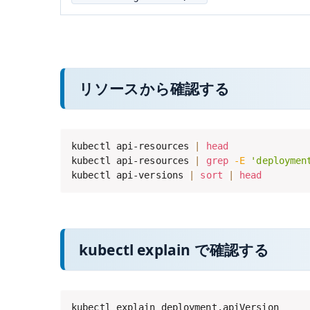
リソースから確認する
kubectl api-resources 
|
head
kubectl api-resources 
|
grep
-E
'deploymen
kubectl api-versions 
|
sort
|
head
kubectl explain で確認する
kubectl explain deployment.apiVersion
