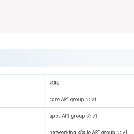
意味
core API group の v1
apps API group の v1
networking.k8s.io API group の v1