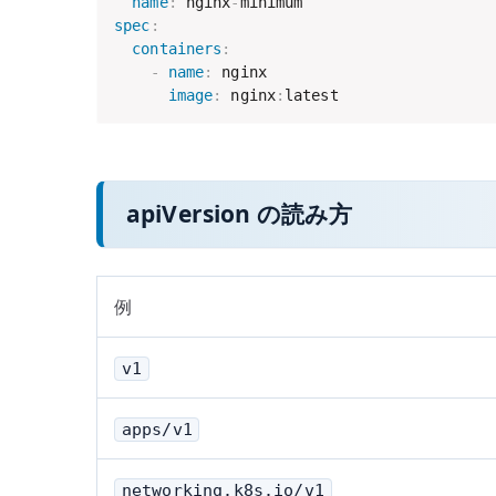
name
:
 nginx
-
spec
:
containers
:
-
name
:
 nginx

image
:
 nginx
:
latest
apiVersion の読み方
例
v1
apps/v1
networking.k8s.io/v1