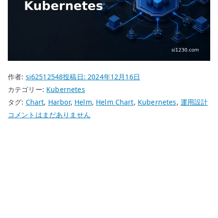
作者:
si62512548
投稿日:
2024年12月16日
カテゴリー:
Kubernetes
タグ:
Chart
,
Harbor
,
Helm
,
Helm Chart
,
Kubernetes
,
運用設計
Kubernetes
コメントはまだありません
Helm
Chart
を
自
作
す
る
意