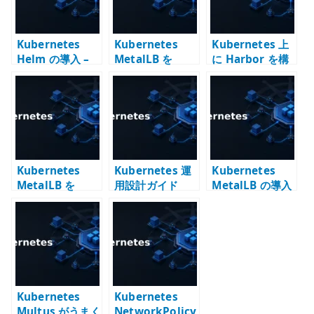
Kubernetes
Kubernetes
Kubernetes 上
Helm の導入 –
MetalLB を
に Harbor を構
Chart でアプリ
Helm で導入す
築する – Helm
ケーション構成
る – Harbor で
で内部コンテナ
を管理する
Chart を管理す
レジストリを運
る考え方
用する意味
Kubernetes
Kubernetes 運
Kubernetes
MetalLB を
用設計ガイド
MetalLB の導入
Helm で導入す
– LoadBalancer
る – オンプレ環
Service をオン
境で
プレ環境で成立
LoadBalancer
させる
Service を使う
Kubernetes
Kubernetes
Multus がうまく
NetworkPolicy