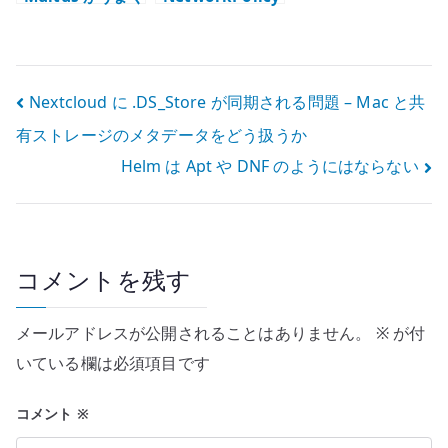
動かない時に考
で Pod のアウト
えること – CNI
バウンド通信を
を複数持つ難し
制御する –
さ
egress と CNI
投
Nextcloud に .DS_Store が同期される問題 – Mac と共
を分けて考える
有ストレージのメタデータをどう扱うか
稿
Helm は Apt や DNF のようにはならない
ナ
ビ
ゲ
コメントを残す
ー
メールアドレスが公開されることはありません。
※
が付
シ
いている欄は必須項目です
ョ
コメント
※
ン