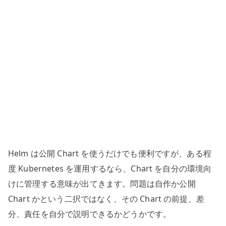
味
–
借
り
物
の
Chart
と
運
用
責
Helm は公開 Chart を使うだけでも便利ですが、ある程
任
を
度 Kubernetes を運用するなら、Chart を自分の環境向
分
けに管理する意味が出てきます。問題は自作か公開
け
Chart かという二択ではなく、その Chart の前提、差
て
分、責任を自分で説明できるかどうかです。
考