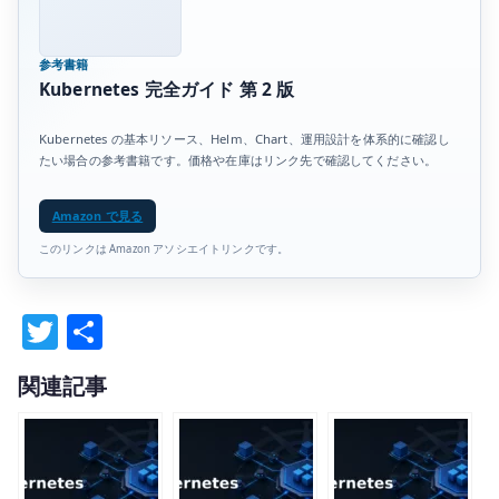
参考書籍
Kubernetes 完全ガイド 第 2 版
Kubernetes の基本リソース、Helm、Chart、運用設計を体系的に確認し
たい場合の参考書籍です。価格や在庫はリンク先で確認してください。
Amazon で見る
このリンクは Amazon アソシエイトリンクです。
T
共
w
有
関連記事
it
te
r