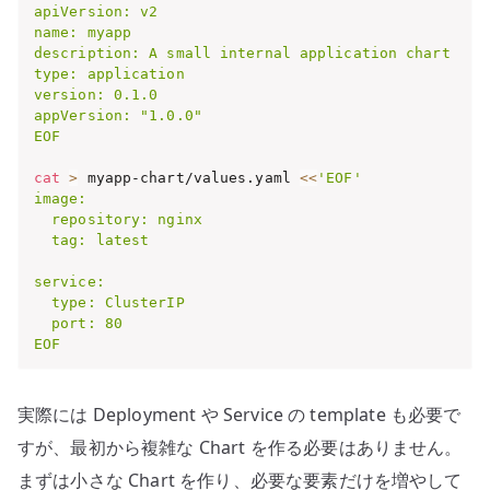
apiVersion: v2

name: myapp

description: A small internal application chart

type: application

version: 0.1.0

appVersion: "1.0.0"

EOF
cat
>
 myapp-chart/values.yaml 
<<
'EOF'

image:

  repository: nginx

  tag: latest

service:

  type: ClusterIP

  port: 80

EOF
実際には Deployment や Service の template も必要で
すが、最初から複雑な Chart を作る必要はありません。
まずは小さな Chart を作り、必要な要素だけを増やして