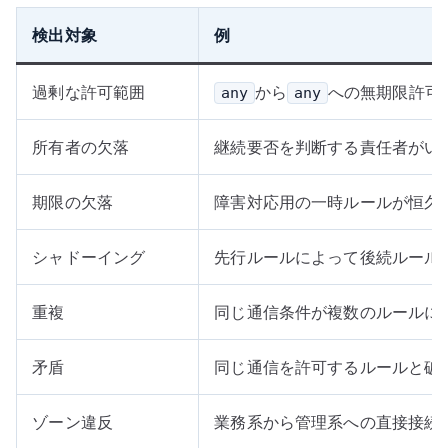
検出対象
例
過剰な許可範囲
から
への無期限許可
any
any
所有者の欠落
継続要否を判断する責任者がい
期限の欠落
障害対応用の一時ルールが恒久
シャドーイング
先行ルールによって後続ルール
重複
同じ通信条件が複数のルールに
矛盾
同じ通信を許可するルールと破
ゾーン違反
業務系から管理系への直接接続