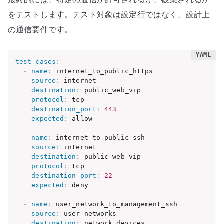
をテストします。テスト対象は設定行ではなく、設計上
の通信要件です。
test_cases
:
-
name
:
 internet_to_public_https

source
:
 internet

destination
:
 public_web_vip

protocol
:
 tcp

destination_port
:
443
expected
:
 allow

-
name
:
 internet_to_public_ssh

source
:
 internet

destination
:
 public_web_vip

protocol
:
 tcp

destination_port
:
22
expected
:
 deny

-
name
:
 user_network_to_management_ssh

source
:
 user_networks

destination
:
 network_devices
