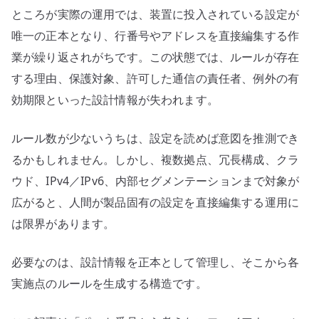
証、
ところが実際の運用では、装置に投入されている設定が
変
唯一の正本となり、行番号やアドレスを直接編集する作
更
業が繰り返されがちです。この状態では、ルールが存在
管
する理由、保護対象、許可した通信の責任者、例外の有
理
効期限といった設計情報が失われます。
へ
の
ルール数が少ないうちは、設定を読めば意図を推測でき
るかもしれません。しかし、複数拠点、冗長構成、クラ
ウド、IPv4／IPv6、内部セグメンテーションまで対象が
広がると、人間が製品固有の設定を直接編集する運用に
は限界があります。
必要なのは、設計情報を正本として管理し、そこから各
実施点のルールを生成する構造です。