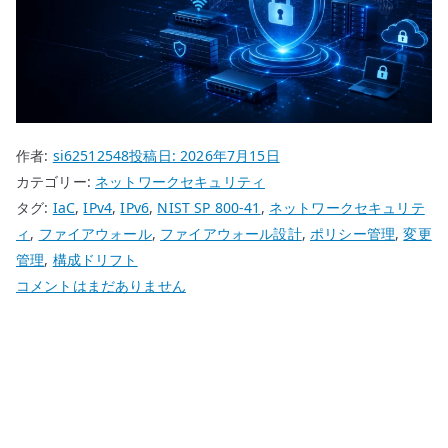
作者:
si62512548
投稿日:
2026年7月15日
カテゴリー:
ネットワークセキュリティ
タグ:
IaC
,
IPv4
,
IPv6
,
NIST SP 800-41
,
ネットワークセキュリテ
ィ
,
ファイアウォール
,
ファイアウォール設計
,
ポリシー管理
,
変更
管理
,
構成ドリフト
フ
コメントはまだありません
ァ
イ
ア
ウ
ォ
ー