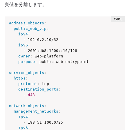
実値を分離します。
address_objects
:
public_web_vip
:
ipv4
:
-
 192.0.2.10/32

ipv6
:
-
 2001
:
db8
:
1200
:
:
10/128

owner
:
 web
-
platform

purpose
:
 public
-
web
-
entrypoint

service_objects
:
https
:
protocol
:
 tcp

destination_ports
:
-
443
network_objects
:
management_networks
:
ipv4
:
-
 198.51.100.0/25

ipv6
: