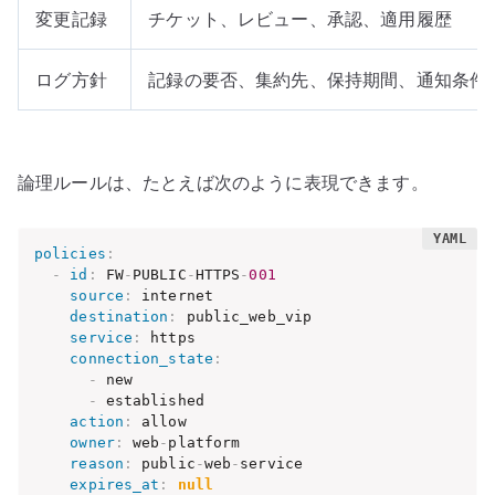
変更記録
チケット、レビュー、承認、適用履歴
ログ方針
記録の要否、集約先、保持期間、通知条件
論理ルールは、たとえば次のように表現できます。
policies
:
-
id
:
 FW
-
PUBLIC
-
HTTPS
-
001
source
:
 internet

destination
:
 public_web_vip

service
:
 https

connection_state
:
-
 new

-
 established

action
:
 allow

owner
:
 web
-
platform

reason
:
 public
-
web
-
service

expires_at
:
null