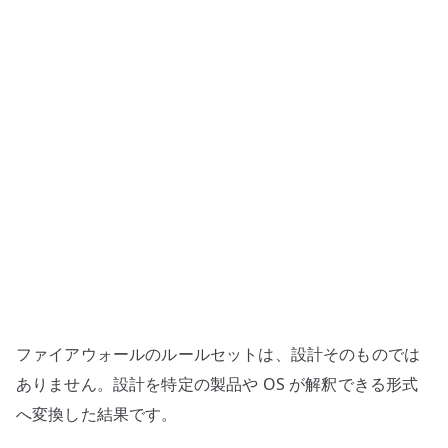
ル
ル
ー
ル
は
設
計
か
ら
生
成
す
る
ファイアウォールのルールセットは、設計そのものでは
–
定
ありません。設計を特定の製品や OS が解釈できる形式
数、
へ変換した結果です。
検