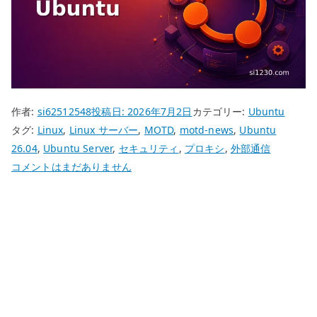
作者:
si62512548
投稿日:
2026年7月2日
カテゴリー:
Ubuntu
タグ:
Linux
,
Linux サーバー
,
MOTD
,
motd-news
,
Ubuntu
26.04
,
Ubuntu Server
,
セキュリティ
,
プロキシ
,
外部通信
Ubuntu
コメントはまだありません
26.04
MOTD
NEWS
の
外
部
通
信