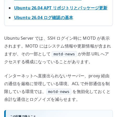
を
Ubuntu 26.04 APT リポジトリとパッケージ更新
止
Ubuntu 26.04 ログ確認の基本
め
る
へ
の
Ubuntu Server では、SSH ログイン時に MOTD が表示
されます。MOTD にはシステム情報や更新情報が含まれ
ますが、その一部として
が外部 URL へア
motd-news
クセスする構成になっていることがあります。
インターネットへ直接出られないサーバー、proxy 経由
の通信を厳格に管理している環境、ACL で外部通信を制
限している環境では、
を無効化しておくと
motd-news
余計な通信とログノイズを減らせます。
この記事で扱うこと