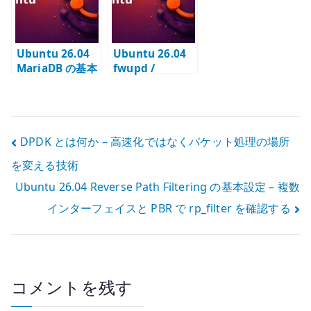
ントする
する
Ubuntu 26.04
Ubuntu 26.04
MariaDB の基本
fwupd /
設定 – utf8mb4
fwupdmgr の外
とローカル接続
部通信とプロキ
を管理する
シ環境での
DROP 調査
投
DPDK とは何か – 高速化ではなくパケット処理の場所
を変える技術
稿
Ubuntu 26.04 Reverse Path Filtering の基本設定 – 複数
ナ
インターフェイスと PBR で rp_filter を確認する
ビ
ゲ
ー
コメントを残す