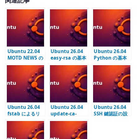
関連記事
it
te
r
Ubuntu 22.04
Ubuntu 26.04
Ubuntu 26.04
MOTD NEWS の
easy-rsa の基本
Python の基本
外部通信を停止
– 内部 CA と
設定 – サーバー
する – ログイン
SAN 付き証明書
管理で使う実行
時の不要な通信
を作成する
環境を管理する
を抑える
Ubuntu 26.04
Ubuntu 26.04
Ubuntu 26.04
fstab によるリ
update-ca-
SSH 鍵認証の設
モートマウント –
certificates の
定
リモートストレ
基本設定 – 内部
ージを固定マウ
CA 証明書を信頼