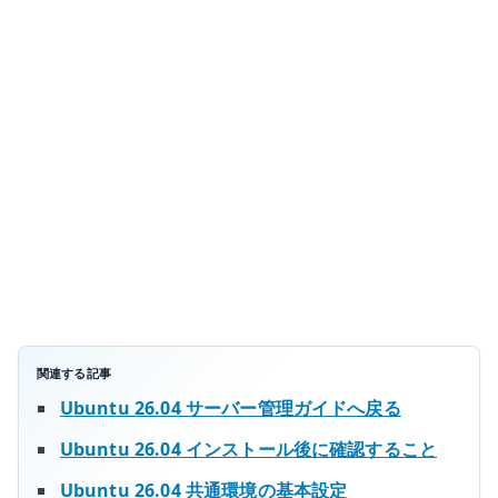
を
停
止
す
る
–
ロ
グ
イ
ン
時
の
不
関連する記事
要
Ubuntu 26.04 サーバー管理ガイドへ戻る
な
Ubuntu 26.04 インストール後に確認すること
通
信
Ubuntu 26.04 共通環境の基本設定