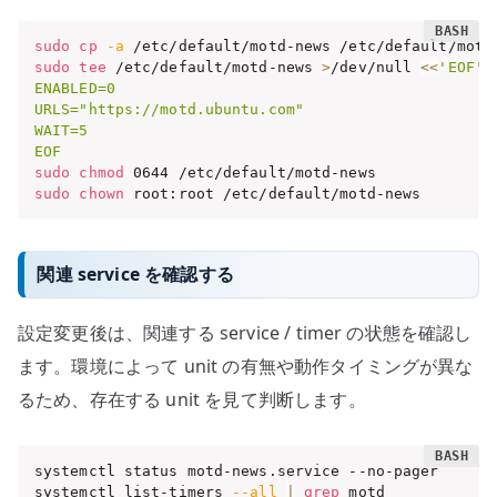
sudo
cp
-a
 /etc/default/motd-news /etc/default/motd
sudo
tee
 /etc/default/motd-news 
>
/dev/null 
<<
'EOF'

ENABLED=0

URLS="https://motd.ubuntu.com"

WAIT=5

EOF
sudo
chmod
sudo
chown
 root:root /etc/default/motd-news
関連 service を確認する
設定変更後は、関連する service / timer の状態を確認し
ます。環境によって unit の有無や動作タイミングが異な
るため、存在する unit を見て判断します。
systemctl status motd-news.service --no-pager

systemctl list-timers 
--all
|
grep
 motd
