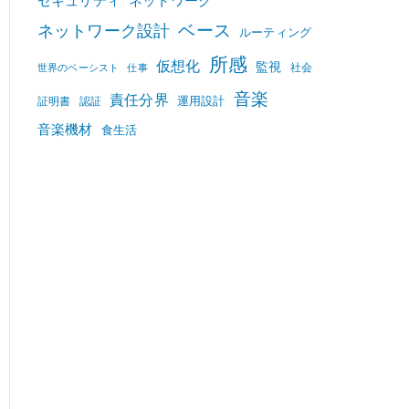
セキュリティ
ネットワーク
ベース
ネットワーク設計
ルーティング
所感
仮想化
監視
社会
世界のベーシスト
仕事
音楽
責任分界
運用設計
証明書
認証
音楽機材
食生活