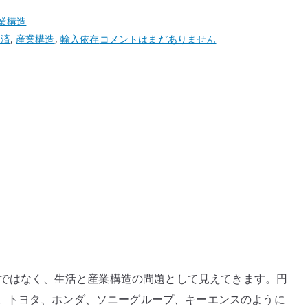
業構造
ド
経済
,
産業構造
,
輸入依存
コメントはまだありません
ル
円
158
円
と
日
本
の
産
業
構
造
–
ースではなく、生活と産業構造の問題として見えてきます。円
輸
。トヨタ、ホンダ、ソニーグループ、キーエンスのように
出