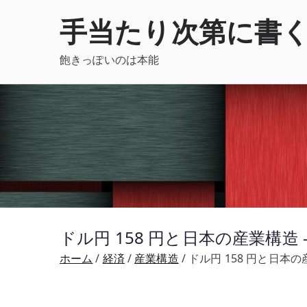
内
手当たり次第に書
容
を
飽きっぽいのは本能
ス
キ
ッ
プ
ドル円 158 円と日本の産業構
ホーム
経済
産業構造
ドル円 158 円と日本