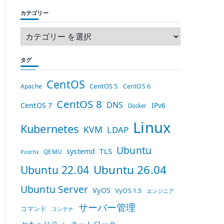
カテゴリー
タグ
CentOS
CentOS 5
Apache
CentOS 6
CentOS 8
DNS
CentOS 7
IPv6
Docker
Linux
Kubernetes
KVM
LDAP
Ubuntu
TLS
systemd
QEMU
Postfix
Ubuntu 26.04
Ubuntu 22.04
Ubuntu Server
VyOS
VyOS 1.5
エンジニア
サーバー管理
コマンド
コンテナ