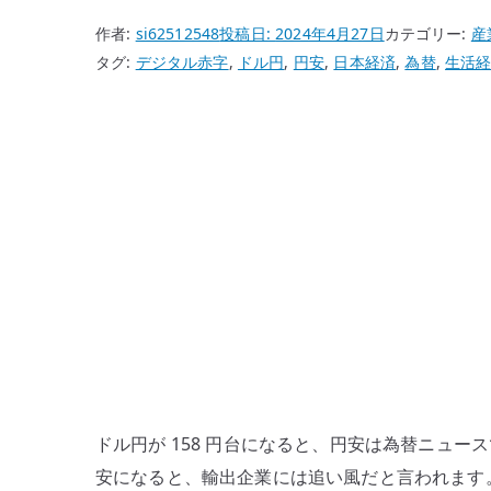
作者:
si62512548
投稿日:
2024年4月27日
カテゴリー:
産
タグ:
デジタル赤字
,
ドル円
,
円安
,
日本経済
,
為替
,
生活
ドル円が 158 円台になると、円安は為替ニュ
安になると、輸出企業には追い風だと言われます