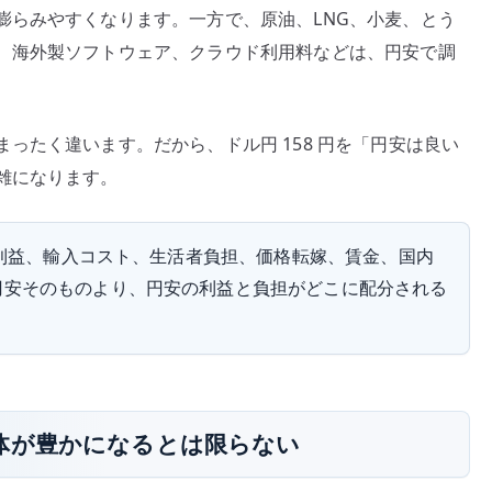
膨らみやすくなります。一方で、原油、LNG、小麦、とう
企
、海外製ソフトウェア、クラウド利用料などは、円安で調
業、
輸
入
コ
ったく違います。だから、ドル円 158 円を「円安は良い
ス
雑になります。
ト、
生
算利益、輸入コスト、生活者負担、価格転嫁、賃金、国内
活
者
円安そのものより、円安の利益と負担がどこに配分される
負
担
を
見
る
体が豊かになるとは限らない
へ
の