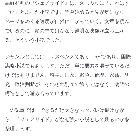
高野和明の『ジェノサイド』は、久しぶりに「これはす
国
家、
ごい」と思った小説です。読み始めると先が気になり、
倫
ページをめくる速度が自然に上がっていく。文章を読ん
理
でいるのに、頭の中ではかなり鮮明な映像が立ち上が
が
る。そういう小説でした。
噛
み
ジャンルとしては、サスペンスであり、SF であり、国際
合
謀略小説でもあります。ただ、単に要素を混ぜているだ
う
けではありません。科学、国家、戦争、倫理、家族、研
小
説
究、政治判断が、それぞれ別々の飾りではなく、物語の
へ
構造として噛み合っています。
の
この記事では、できるだけ大きなネタバレは避けなが
ら、『ジェノサイド』がなぜ強い小説として残るのかを
整理します。