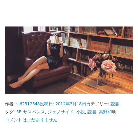
作者:
si62512548
投稿日:
2012年3月18日
カテゴリー:
読書
タグ:
SF
,
サスペンス
,
ジェノサイド
,
小説
,
読書
,
高野和明
高
コメントはまだありません
野
和