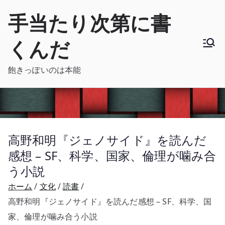
内
手当たり次第に書
容
を
くんだ
ス
キ
飽きっぽいのは本能
ッ
プ
高野和明『ジェノサイド』を読んだ
感想 – SF、科学、国家、倫理が噛み合
う小説
ホーム
文化
読書
高野和明『ジェノサイド』を読んだ感想 – SF、科学、国
家、倫理が噛み合う小説