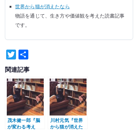
世界から猫が消えたなら
物語を通じて、生き方や価値観を考えた読書記事
です。
T
共
w
有
関連記事
it
te
r
茂木健一郎『脳
川村元気『世界
が変わる考え
から猫が消えた
方』を読んで考
なら』を読んだ