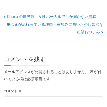
えたこと
感想 – 失って初
めて分かるもの
投
Chara の世界観 – 女性ボーカルでしか届かない質感
缶つまが流行っている理由 – 家飲みに向いた少し贅沢な
稿
缶詰おつまみ
ナ
ビ
ゲ
コメントを残す
ー
メールアドレスが公開されることはありません。
※
が付
シ
いている欄は必須項目です
ョ
コメント
※
ン