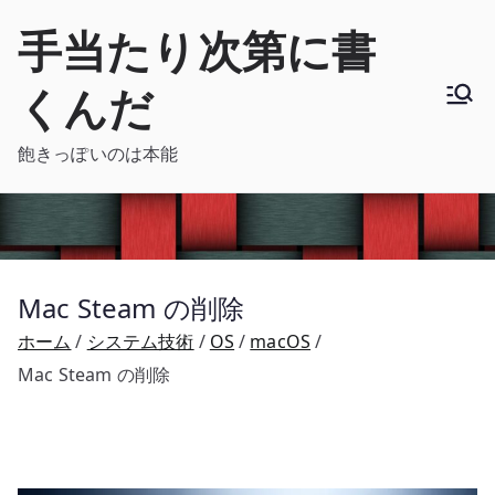
内
手当たり次第に書
容
を
くんだ
ス
キ
飽きっぽいのは本能
ッ
プ
Mac Steam の削除
ホーム
システム技術
OS
macOS
Mac Steam の削除