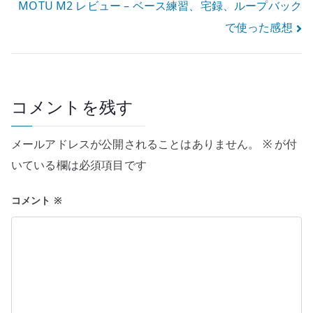
MOTU M2 レビュー – ベース練習、宅録、ループバック
ナ
で使った感想
ビ
ゲ
ー
コメントを残す
シ
メールアドレスが公開されることはありません。
※
が付
ョ
いている欄は必須項目です
ン
コメント
※