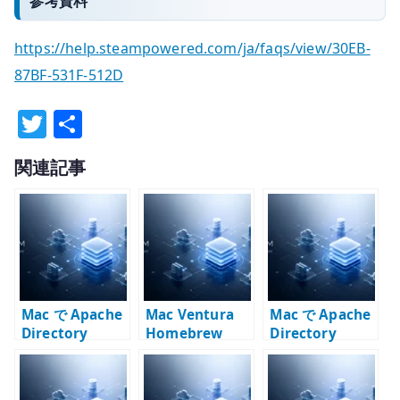
参考資料
https://help.steampowered.com/ja/faqs/view/30EB-
87BF-531F-512D
T
共
w
有
関連記事
it
te
r
Mac で Apache
Mac Ventura
Mac で Apache
Directory
Homebrew
Directory
Studio が起動し
Studio を x64
ない時の確認点 –
Java で起動する
Apple Silicon、
方法 – Apple