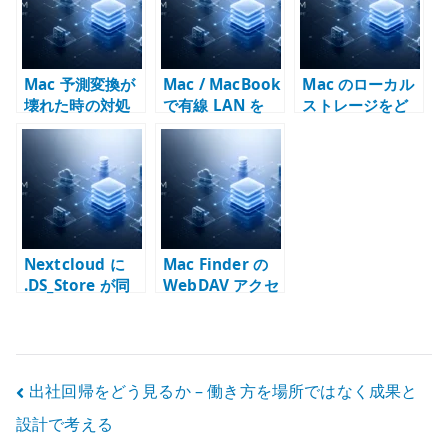
Java、LDAP /
Silicon の回避策
LDAPS
Mac 予測変換が
Mac / MacBook
Mac のローカル
壊れた時の対処
で有線 LAN を
ストレージをど
Wi-Fi より優先す
う考えるか –
る方法 – サービ
Samba /
ス順序と route
Nextcloud 時代
で確認する
のファイル運用
Nextcloud に
Mac Finder の
.DS_Store が同
WebDAV アクセ
期される問題 –
スが遅い理由 –
Mac と共有スト
Nextcloud は同
レージのメタデ
期と WebDAV を
ータをどう扱う
分けて考える
投
出社回帰をどう見るか – 働き方を場所ではなく成果と
か
設計で考える
稿