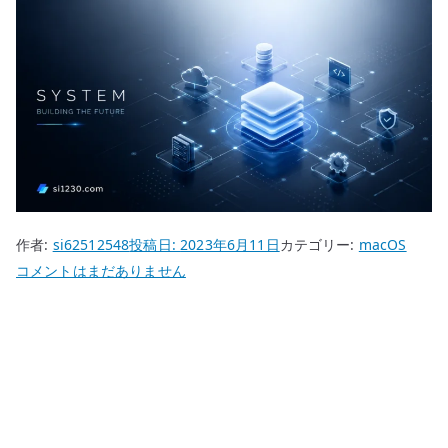
作者:
si62512548
投稿日:
2023年6月11日
カテゴリー:
macOS
Mac
コメントはまだありません
Steam
の
削
除
へ
の