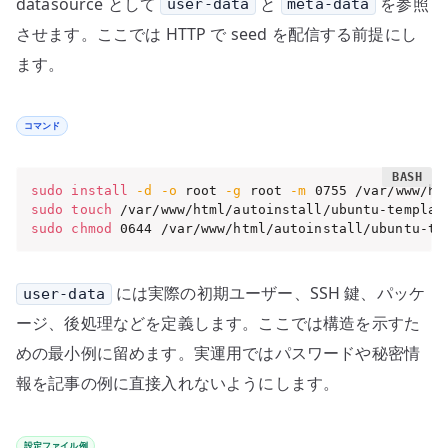
datasource として
と
を参照
user-data
meta-data
させます。ここでは HTTP で seed を配信する前提にし
ます。
コマンド
sudo
install
-d
-o
 root 
-g
 root 
-m
sudo
touch
sudo
chmod
 0644 /var/www/html/autoinstall/ubuntu-te
には実際の初期ユーザー、SSH 鍵、パッケ
user-data
ージ、後処理などを定義します。ここでは構造を示すた
めの最小例に留めます。実運用ではパスワードや秘密情
報を記事の例に直接入れないようにします。
設定ファイル例