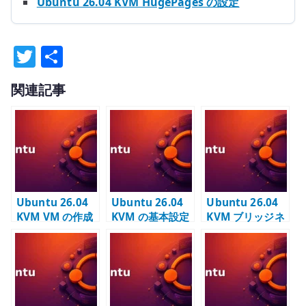
Ubuntu 26.04 KVM HugePages の設定
T
共
w
有
関連記事
it
te
r
Ubuntu 26.04
Ubuntu 26.04
Ubuntu 26.04
KVM VM の作成
KVM の基本設定
KVM ブリッジネ
– テンプレート
– libvirt / Open
ットワークの基
qcow2 から
vSwitch / OVN
本設定 – OVS /
libvirt domain
の土台を作る
OVN で VM を接
を定義する
続する