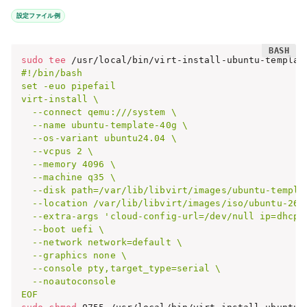
設定ファイル例
sudo
tee
 /usr/local/bin/virt-install-ubuntu-templat
#!/bin/bash

set -euo pipefail

virt-install \

  --connect qemu:///system \

  --name ubuntu-template-40g \

  --os-variant ubuntu24.04 \

  --vcpus 2 \

  --memory 4096 \

  --machine q35 \

  --disk path=/var/lib/libvirt/images/ubuntu-templat
  --location /var/lib/libvirt/images/iso/ubuntu-26.
  --extra-args 'cloud-config-url=/dev/null ip=dhcp 
  --boot uefi \

  --network network=default \

  --graphics none \

  --console pty,target_type=serial \

  --noautoconsole

EOF