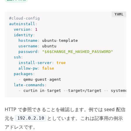
#cloud-config
autoinstall
:
version
:
1
identity
:
hostname
:
 ubuntu
-
template

username
:
 ubuntu

password
:
"$6$CHANGE_ME_HASHED_PASSWORD"
ssh
:
install-server
:
true
allow-pw
:
false
packages
:
-
 qemu
-
guest
-
agent

late-commands
:
-
 curtin in
-
target 
-
-
target=/target 
-
-
 systemct
HTTP で参照できることを確認します。例では seed 配信
元を
としています。これは記事用の例示
192.0.2.10
アドレスです。