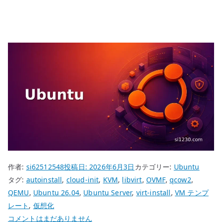
作者:
si62512548
投稿日:
2026年6月3日
カテゴリー:
Ubuntu
タグ:
autoinstall
,
cloud-init
,
KVM
,
libvirt
,
OVMF
,
qcow2
,
QEMU
,
Ubuntu 26.04
,
Ubuntu Server
,
virt-install
,
VM テンプ
レート
,
仮想化
Ubuntu
コメントはまだありません