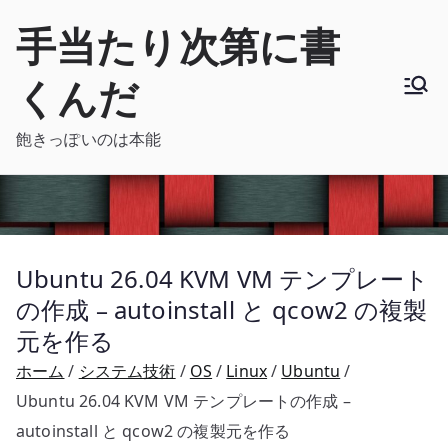
内
手当たり次第に書
容
を
くんだ
ス
キ
飽きっぽいのは本能
ッ
プ
Ubuntu 26.04 KVM VM テンプレート
の作成 – autoinstall と qcow2 の複製
元を作る
ホーム
システム技術
OS
Linux
Ubuntu
Ubuntu 26.04 KVM VM テンプレートの作成 –
autoinstall と qcow2 の複製元を作る