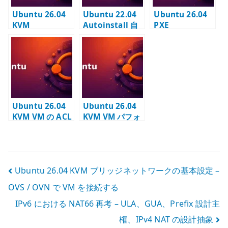
Ubuntu 26.04
Ubuntu 22.04
Ubuntu 26.04
KVM
Autoinstall 自
PXE
HugePages の
動インストール –
autoinstall の
基本 – VM 用メ
クリーンインス
基本設定 –
モリを起動時に
トールを再現可
DHCP / TFTP /
予約する
能にする
NoCloud で自動
インストールす
る
Ubuntu 26.04
Ubuntu 26.04
KVM VM の ACL
KVM VM パフォ
設定 – OVN
ーマンス確認 –
logical port 単
virtio /
位で通信を制御
HugePages /
する
io_uring を見る
投
Ubuntu 26.04 KVM ブリッジネットワークの基本設定 –
OVS / OVN で VM を接続する
稿
IPv6 における NAT66 再考 – ULA、GUA、Prefix 設計主
ナ
権、IPv4 NAT の設計抽象