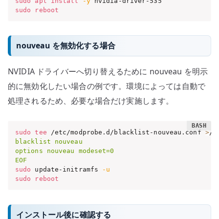
sudo
apt
install
-y
sudo
reboot
nouveau を無効化する場合
NVIDIA ドライバーへ切り替えるために nouveau を明示
的に無効化したい場合の例です。環境によっては自動で
処理されるため、必要な場合だけ実施します。
sudo
tee
 /etc/modprobe.d/blacklist-nouveau.conf 
>
/d
blacklist nouveau

options nouveau modeset=0

EOF
sudo
 update-initramfs 
-u
sudo
reboot
インストール後に確認する