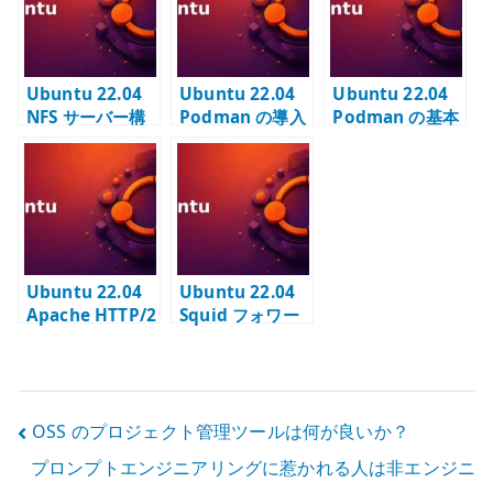
る
Ubuntu 22.04
Ubuntu 22.04
Ubuntu 22.04
NFS サーバー構
Podman の導入
Podman の基本
築 – NFSv4 と
– daemonless
操作 – Docker
exports の基本
なコンテナ実行
との違いを意識
環境を構築する
して使う
Ubuntu 22.04
Ubuntu 22.04
Apache HTTP/2
Squid フォワー
有効化 – TLS
ドプロキシ – 出
VirtualHost で
口制御と許可ネ
h2 を使う
ットワークの設
計
投
OSS のプロジェクト管理ツールは何が良いか？
プロンプトエンジニアリングに惹かれる人は非エンジニ
稿