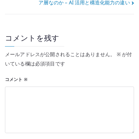
ア層なのか – AI 活用と構造化能力の違い
ナ
ビ
ゲ
コメントを残す
ー
メールアドレスが公開されることはありません。
※
が付
シ
いている欄は必須項目です
ョ
コメント
※
ン