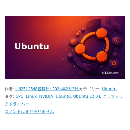
作者:
si62512548
投稿日:
2024年2月3日
カテゴリー:
Ubuntu
タグ:
GPU
,
Linux
,
NVIDIA
,
Ubuntu
,
Ubuntu 22.04
,
グラフィッ
クドライバー
Ubuntu
コメントはまだありません
22.04
NVIDIA