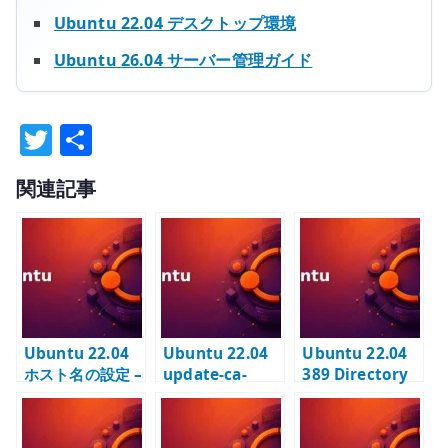
Ubuntu 22.04 デスクトップ環境
Ubuntu 26.04 サーバー管理ガイド
T
共
w
有
関連記事
it
te
r
Ubuntu 22.04
Ubuntu 22.04
Ubuntu 22.04
ホスト名の設定 –
update-ca-
389 Directory
hostnamectl と
certificates –
Server #1 – イ
/etc/hosts を使
内部 CA を信頼
ンスタンス作成
う
ストアへ登録す
と suffix 設計