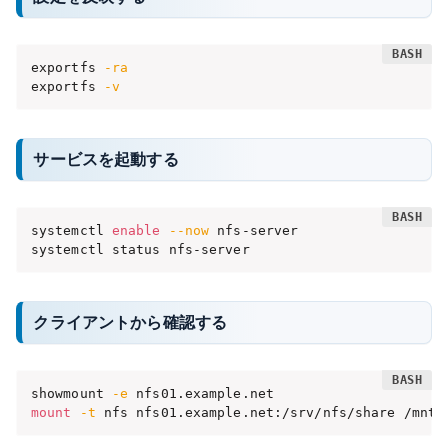
exportfs 
-ra
exportfs 
-v
サービスを起動する
systemctl 
enable
--now
 nfs-server

systemctl status nfs-server
クライアントから確認する
showmount 
-e
mount
-t
 nfs nfs01.example.net:/srv/nfs/share /mnt