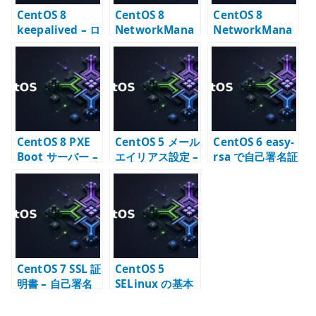
CentOS 8
CentOS 8
CentOS 8
keepalived – ロ
NetworkMana
NetworkMana
ードバランサー
ger nmcli –
ger Bridge 設定
と仮想 IP の基本
device と
– KVM 向け
connection の
bridge の基本
基本
CentOS 8 PXE
CentOS 5 メール
CentOS 6 easy-
Boot サーバー –
エイリアス設定 –
rsa で自己署名証
TFTP / DHCP /
aliases と
明書を作成する –
pxelinux の基本
newaliases の
OpenVPN 用
基本
PKI の基本
CentOS 7 SSL 証
CentOS 5
明書 – 自己署名
SELinux の基本
CA と内部向け
– enforcing /
TLS の基本
permissive /