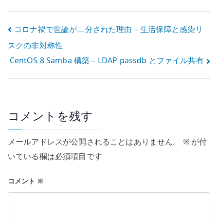
disabled を確認
する
投
コロナ禍で世論が二分された理由 – 生活保障と感染リ
スクの非対称性
稿
CentOS 8 Samba 構築 – LDAP passdb とファイル共有
ナ
ビ
ゲ
コメントを残す
ー
メールアドレスが公開されることはありません。
※
が付
シ
いている欄は必須項目です
ョ
コメント
※
ン