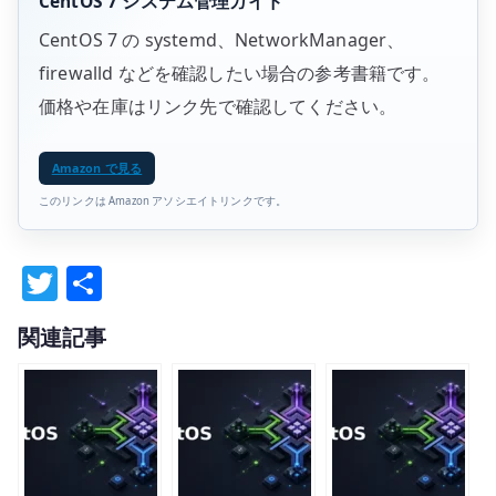
CentOS 7 システム管理ガイド
CentOS 7 の systemd、NetworkManager、
firewalld などを確認したい場合の参考書籍です。
価格や在庫はリンク先で確認してください。
Amazon で見る
このリンクは Amazon アソシエイトリンクです。
T
共
w
有
関連記事
it
te
r