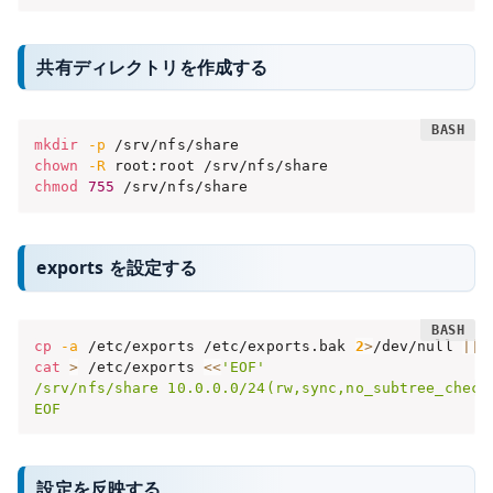
共有ディレクトリを作成する
mkdir
-p
chown
-R
chmod
755
 /srv/nfs/share
exports を設定する
cp
-a
 /etc/exports /etc/exports.bak 
2
>
/dev/null 
||
cat
>
 /etc/exports 
<<
'EOF'

/srv/nfs/share 10.0.0.0/24(rw,sync,no_subtree_check)
EOF
設定を反映する