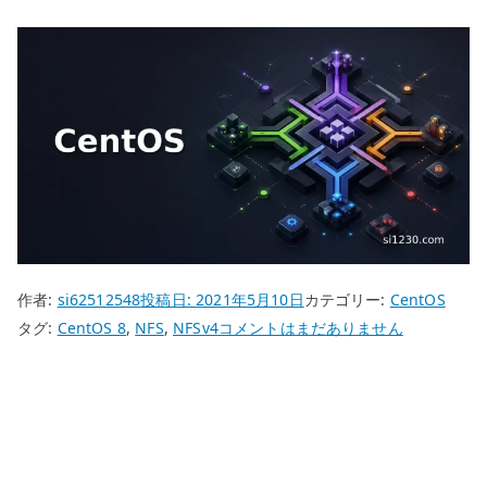
作者:
si62512548
投稿日:
2021年5月10日
カテゴリー:
CentOS
CentOS
タグ:
CentOS 8
,
NFS
,
NFSv4
コメントはまだありません
8
NFS
サ
ー
バ