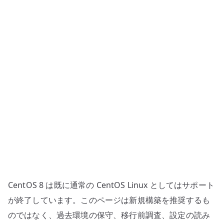
ー
構
築
–
NFSv4
と
exports
の
基
本
へ
の
CentOS 8 は既に通常の CentOS Linux としてはサポート
が終了しています。このページは新規構築を推奨するも
のではなく、過去環境の保守、移行前調査、設定の読み