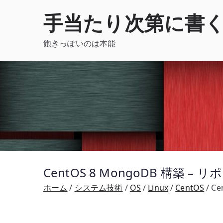
内
手当たり次第に書
容
を
飽きっぽいのは本能
ス
キ
ッ
プ
CentOS 8 MongoDB 構築
ホーム
システム技術
OS
Linux
CentOS
C