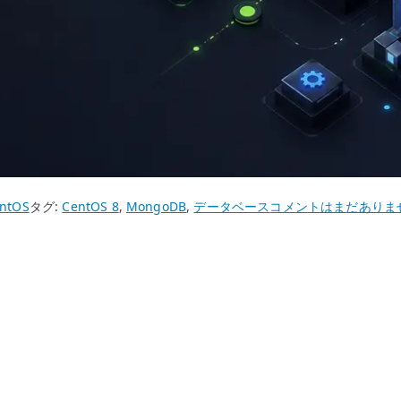
CentOS
ntOS
タグ:
CentOS 8
,
MongoDB
,
データベース
コメントはまだありま
8
MongoDB
構
築
–
リ
ポ
ジ