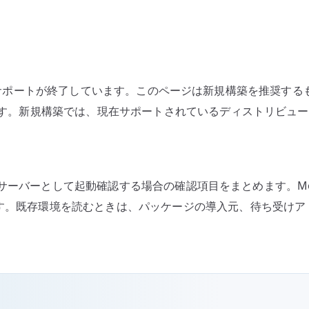
ト
リ
と
待
ち
nux としてはサポートが終了しています。このページは新規構築を推
受
手順です。新規構築では、現在サポートされているディストリビュ
け
設
定
の
ータベースサーバーとして起動確認する場合の確認項目をまとめます。
確
です。既存環境を読むときは、パッケージの導入元、待ち受け
認
へ
の