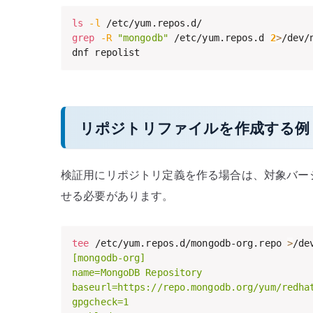
ls
-l
grep
-R
"mongodb"
 /etc/yum.repos.d 
2
>
/dev/n
dnf repolist
リポジトリファイルを作成する例
検証用にリポジトリ定義を作る場合は、対象バージ
せる必要があります。
tee
 /etc/yum.repos.d/mongodb-org.repo 
>
/de
[mongodb-org]

name=MongoDB Repository

baseurl=https://repo.mongodb.org/yum/redhat
gpgcheck=1
