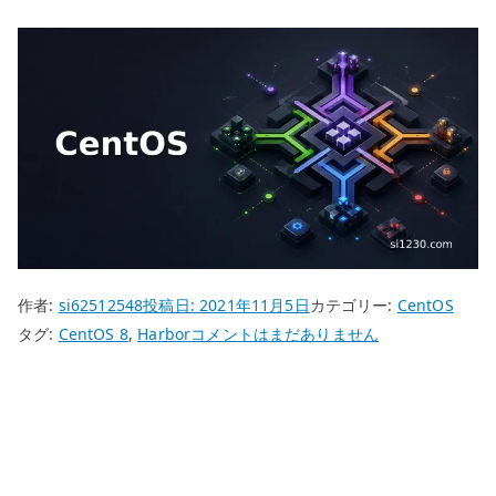
作者:
si62512548
投稿日:
2021年11月5日
カテゴリー:
CentOS
CentOS
タグ:
CentOS 8
,
Harbor
コメントはまだありません
8
Harbor
–
コ
ン