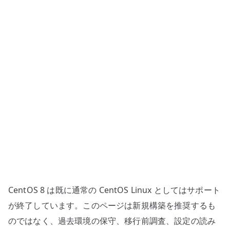
テ
ナ
レ
ジ
ス
ト
リ
基
盤
の
導
入
へ
の
CentOS 8 は既に通常の CentOS Linux としてはサポート
が終了しています。このページは新規構築を推奨するも
のではなく、過去環境の保守、移行前調査、設定の読み