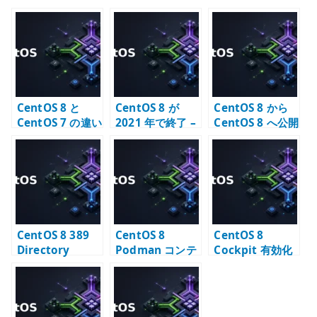
it
te
r
CentOS 8 と
CentOS 8 が
CentOS 8 から
CentOS 7 の違い
2021 年で終了 –
CentOS 8 へ公開
– 移行期に確認す
CentOS Stream
鍵認証で SSH 接
ること
への転換点
続する
CentOS 8 389
CentOS 8
CentOS 8
Directory
Podman コンテ
Cockpit 有効化
Server – IPv4
ナで SSH 接続を
– Web 管理 UI
で接続できるか
前提にしない理
の基本設定
確認する
由