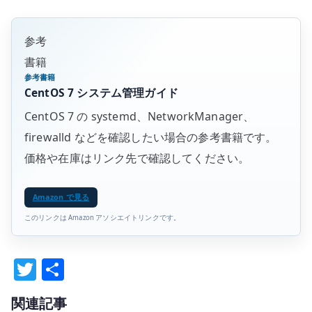
参考
書籍
参考書籍
CentOS 7 システム管理ガイド
CentOS 7 の systemd、NetworkManager、
firewalld などを確認したい場合の参考書籍です。
価格や在庫はリンク先で確認してください。
Amazon で見る
このリンクは Amazon アソシエイトリンクです。
T
共
w
有
関連記事