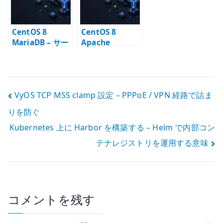
CentOS 8
CentOS 8
MariaDB – サー
Apache
ビス起動と初期
ModSecurity
設定
WAF – 導入と誤
検知調整の基本
投
VyOS TCP MSS clamp 設定 – PPPoE / VPN 経路で詰ま
りを防ぐ
稿
Kubernetes 上に Harbor を構築する – Helm で内部コン
ナ
テナレジストリを運用する意味
ビ
ゲ
ー
コメントを残す
シ