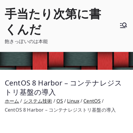
内
手当たり次第に書
容
を
くんだ
ス
キ
飽きっぽいのは本能
ッ
プ
CentOS 8 Harbor – コンテナレジス
トリ基盤の導入
ホーム
システム技術
OS
Linux
CentOS
CentOS 8 Harbor – コンテナレジストリ基盤の導入