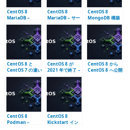
CentOS 8
CentOS 8
CentOS 8
MariaDB –
MariaDB – サー
MongoDB 構築
Ansible で設定
ビス起動と初期
– リポジトリと待
を管理する考え
設定
ち受け設定の確
方
認
CentOS 8 と
CentOS 8 が
CentOS 8 から
CentOS 7 の違い
2021 年で終了 –
CentOS 8 へ公開
– 移行期に確認す
CentOS Stream
鍵認証で SSH 接
ること
への転換点
続する
CentOS 8
CentOS 8
Podman –
Kickstart イン
Error adding
ストール – 自動