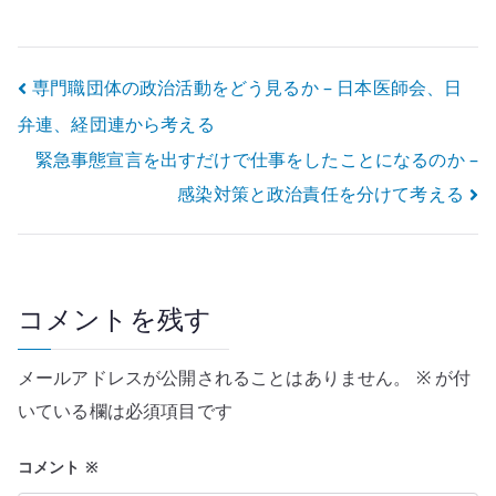
network:
インストール設
failed の確認ポ
定例
イント
投
専門職団体の政治活動をどう見るか – 日本医師会、日
弁連、経団連から考える
稿
緊急事態宣言を出すだけで仕事をしたことになるのか –
ナ
感染対策と政治責任を分けて考える
ビ
ゲ
ー
コメントを残す
シ
メールアドレスが公開されることはありません。
※
が付
ョ
いている欄は必須項目です
ン
コメント
※