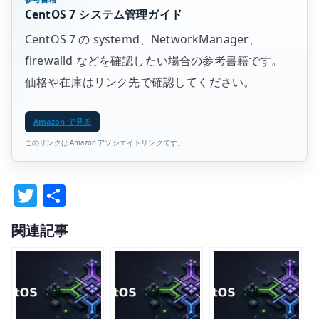
CentOS 7 システム管理ガイド
CentOS 7 の systemd、NetworkManager、
firewalld などを確認したい場合の参考書籍です。
価格や在庫はリンク先で確認してください。
Amazon で見る
このリンクは Amazon アソシエイトリンクです。
T
共
w
有
関連記事
it
te
r