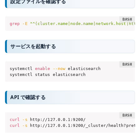
設定ファイルを確認する
grep
-E
"^(cluster.name|node.name|network.host|http
サービスを起動する
systemctl 
enable
--now
 elasticsearch

systemctl status elasticsearch
API で確認する
curl
-s
curl
-s
 http://127.0.0.1:9200/_cluster/health?prett