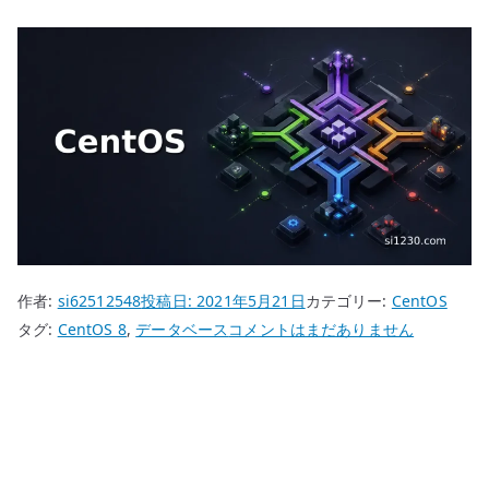
作者:
si62512548
投稿日:
2021年5月21日
カテゴリー:
CentOS
CentOS
タグ:
CentOS 8
,
データベース
コメントはまだありません
8
Elasticsearch
–
リ
ポ