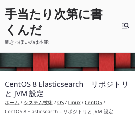
内
手当たり次第に書
容
を
くんだ
ス
キ
飽きっぽいのは本能
ッ
プ
CentOS 8 Elasticsearch – リポジトリ
と JVM 設定
ホーム
システム技術
OS
Linux
CentOS
CentOS 8 Elasticsearch – リポジトリと JVM 設定