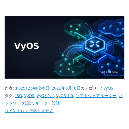
作者:
si62512548
投稿日:
2022年6月16日
カテゴリー:
VyOS
タグ:
ISO
,
VyOS
,
VyOS 1.4
,
VyOS 1.5
,
ソフトウェアルーター
,
ネ
ットワーク設計
,
ルーター設計
VyOS
コメントはまだありません
ISO
イ