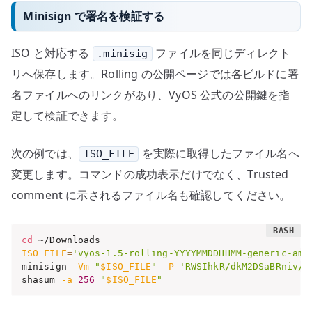
Minisign で署名を検証する
ISO と対応する
ファイルを同じディレクト
.minisig
リへ保存します。Rolling の公開ページでは各ビルドに署
名ファイルへのリンクがあり、VyOS 公式の公開鍵を指
定して検証できます。
次の例では、
を実際に取得したファイル名へ
ISO_FILE
変更します。コマンドの成功表示だけでなく、Trusted
comment に示されるファイル名も確認してください。
cd
ISO_FILE
=
'vyos-1.5-rolling-YYYYMMDDHHMM-generic-amd
minisign 
-Vm
"
$ISO_FILE
"
-P
'RWSIhkR/dkM2DSaBRniv/b
shasum 
-a
256
"
$ISO_FILE
"