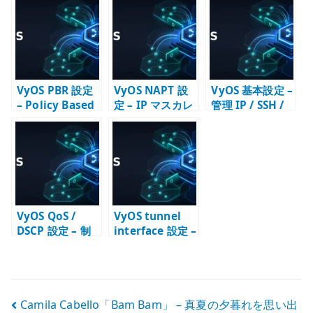
ーとしての見方
ス配布の基本
VyOS PBR 設定
VyOS NAPT 設
VyOS 基本設定 –
– Policy Based
定 – IP マスカレ
管理 IP / SSH /
Routing の基本
ードで LAN から
DNS / NTP /
外へ出す
SNMP の初期設
定
VyOS QoS /
VyOS tunnel
DSCP 設定 – 制
interface 設定 –
御通信を混雑時
GRE / IP6GRE
に守る設計
を経路設計に組
み込む
投
Camila Cabello「Bam Bam」 – 真夏の夕暮れを思い出