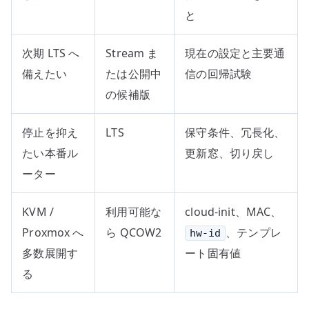
と
次期 LTS へ
Stream ま
現在の設定と主要通
備えたい
たは公開中
信の回帰試験
の候補版
停止を抑え
LTS
保守条件、冗長化、
たい本番ル
更新窓、切り戻し
ーター
KVM /
利用可能な
cloud-init、MAC、
Proxmox へ
ら QCOW2
、テンプレ
hw-id
多数展開す
ート固有値
る