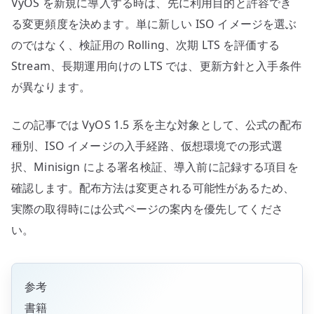
VyOS を新規に導入する時は、先に利用目的と許容でき
方
へ
る変更頻度を決めます。単に新しい ISO イメージを選ぶ
の
のではなく、検証用の Rolling、次期 LTS を評価する
Stream、長期運用向けの LTS では、更新方針と入手条件
が異なります。
この記事では VyOS 1.5 系を主な対象として、公式の配布
種別、ISO イメージの入手経路、仮想環境での形式選
択、Minisign による署名検証、導入前に記録する項目を
確認します。配布方法は変更される可能性があるため、
実際の取得時には公式ページの案内を優先してくださ
い。
参考
書籍