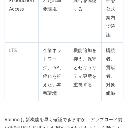
Production
れた非重
具合を確認
件を
Access
要環境
する
公式
案内
で確
認
LTS
企業ネッ
機能追加を
購読
トワー
抑え、保守
者、
ク、ISP、
とセキュリ
貢献
停止を抑
ティ更新を
者、
えたい本
重視する
対象
番環境
組織
Rolling は新機能を早く確認できますが、アップロード前