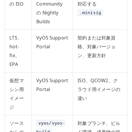
の ISO
Community
対応する
の Nightly
.minisig
Builds
LTS、
VyOS Support
契約または対象資
hot-
Portal
格、対象バージョ
fix、
ン、更新方針
EPA
仮想マ
VyOS Support
ISO、QCOW2、ク
シン用
Portal
ラウド用イメージの
イメー
違い
ジ
ソース
対象ブランチ、ビル
vyos/vyos-
からの
ド環境、成果物の保