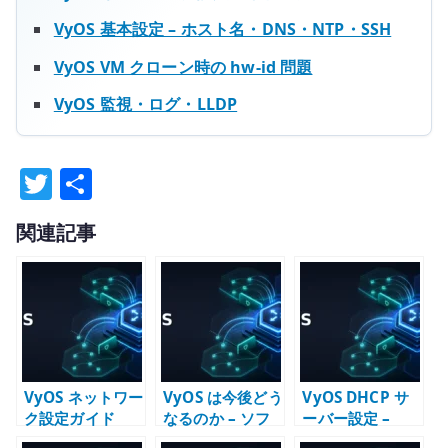
VyOS 基本設定 – ホスト名・DNS・NTP・SSH
VyOS VM クローン時の hw-id 問題
VyOS 監視・ログ・LLDP
T
共
w
有
関連記事
it
te
r
VyOS ネットワー
VyOS は今後どう
VyOS DHCP サ
ク設定ガイド
なるのか – ソフ
ーバー設定 –
トウェアルータ
LAN 向けアドレ