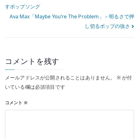
すポップソング
稿
Ava Max「Maybe You’re The Problem」 – 明るさで押
ナ
し切るポップの強さ
ビ
ゲ
ー
コメントを残す
シ
メールアドレスが公開されることはありません。
※
が付
ョ
いている欄は必須項目です
ン
コメント
※