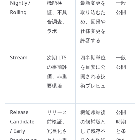
Nightly /
機能検
最新変更を
一般
Rolling
証、不具
取り込むた
公開
合調査、
め、回帰や
ラボ
仕様変更を
許容する
Stream
次期 LTS
四半期単位
一般
の事前評
を目安に公
公開
価、非重
開される技
要環境
術プレビュ
ー
Release
リリース
機能凍結後
公開
Candidate
前検証、
の候補版と
時期
/ Early
冗長化さ
して残存不
と条