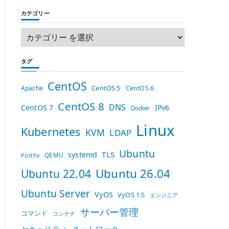
カテゴリー
タグ
CentOS
CentOS 5
Apache
CentOS 6
CentOS 8
DNS
CentOS 7
IPv6
Docker
Linux
Kubernetes
KVM
LDAP
Ubuntu
TLS
systemd
QEMU
Postfix
Ubuntu 26.04
Ubuntu 22.04
Ubuntu Server
VyOS
VyOS 1.5
エンジニア
サーバー管理
コマンド
コンテナ