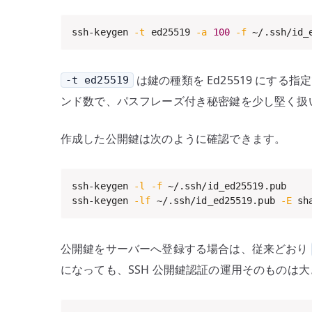
ssh-keygen 
-t
 ed25519 
-a
100
-f
 ~/.ssh/id_
は鍵の種類を Ed25519 にする指
-t ed25519
ンド数で、パスフレーズ付き秘密鍵を少し堅く扱
作成した公開鍵は次のように確認できます。
ssh-keygen 
-l
-f
 ~/.ssh/id_ed25519.pub

ssh-keygen 
-lf
 ~/.ssh/id_ed25519.pub 
-E
 sh
公開鍵をサーバーへ登録する場合は、従来どおり
になっても、SSH 公開鍵認証の運用そのものは