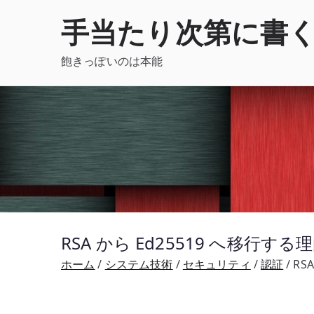
内
手当たり次第に書
容
を
飽きっぽいのは本能
ス
キ
ッ
プ
RSA から Ed25519 へ移行する
ホーム
システム技術
セキュリティ
認証
RS