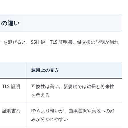
9 の違い
混ぜると、SSH 鍵、TLS 証明書、鍵交換の説明が崩れ
運用上の見方
、TLS 証明
互換性は高い。新規鍵では鍵長と将来性
を考える
鍵、証明書な
RSA より軽いが、曲線選択や実装への好
みが分かれやすい