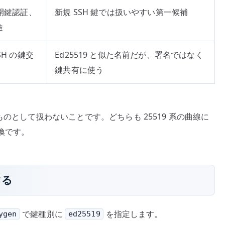
公開鍵認証、
新規 SSH 鍵では扱いやすい第一候補
途
SH の鍵交
Ed25519 と似た名前だが、署名ではなく
鍵共有に使う
のとして扱わないことです。どちらも 25519 系の曲線に
交換です。
する
で鍵種別に
を指定します。
ygen
ed25519