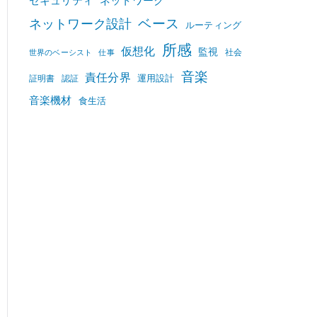
セキュリティ
ネットワーク
ベース
ネットワーク設計
ルーティング
所感
仮想化
監視
社会
世界のベーシスト
仕事
音楽
責任分界
運用設計
証明書
認証
音楽機材
食生活