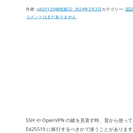
作者:
si62512548
投稿日:
2024年2月2日
カテゴリー:
認
RSA
コメントはまだありません
か
ら
Ed25519
へ
移
行
す
る
理
由
–
SSH
/
SSH や OpenVPN の鍵を見直す時、昔から使
OpenVPN
Ed25519 に移行するべきかで迷うことがありま
の