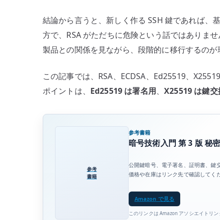
公
結論から言うと、新しく作る SSH 鍵であれば、基
開
方で、RSA がただちに危険という話ではありま
鍵
製品との関係を見ながら、段階的に移行するのが
ア
ル
ゴ
この記事では、RSA、ECDSA、Ed25519、X255
リ
ポイントは、
Ed25519 は署名用
、
X25519 は鍵
ズ
ム
を
参考書籍
見
暗号技術入門 第 3 版 
直
す
公開鍵暗号、電子署名、証明書、鍵交換
参考
価格や在庫はリンク先で確認してく
へ
書籍
の
Amazon で見る
このリンクは Amazon アソシエイトリ