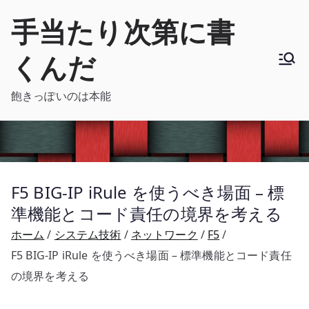
内
手当たり次第に書
容
を
くんだ
ス
キ
飽きっぽいのは本能
ッ
プ
F5 BIG-IP iRule を使うべき場面 – 標
準機能とコード責任の境界を考える
ホーム
システム技術
ネットワーク
F5
F5 BIG-IP iRule を使うべき場面 – 標準機能とコード責任
の境界を考える