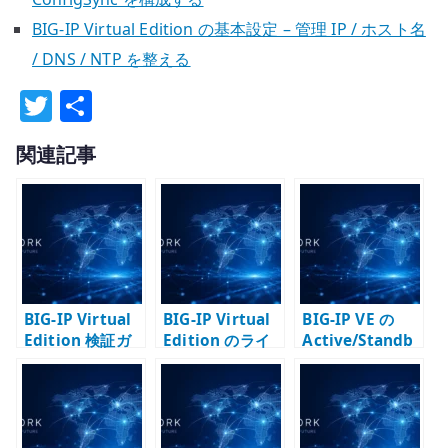
BIG-IP Virtual Edition の基本設定 – 管理 IP / ホスト名
/ DNS / NTP を整える
T
共
w
有
関連記事
it
te
r
BIG-IP Virtual
BIG-IP Virtual
BIG-IP VE の
Edition 検証ガ
Edition のライ
Active/Standb
イド – F5 VE を
センス認証 – F5
y 構成 –
構成する流れ
VE を検証環境で
ConfigSync、
有効化する
Failover、
Traffic Group
の役割