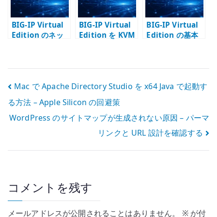
BIG-IP Virtual
BIG-IP Virtual
BIG-IP Virtual
Edition のネッ
Edition を KVM
Edition の基本
トワーク設定 –
にデプロイする –
設定 – 管理 IP /
VLAN / Self IP /
QCOW2 と virt-
ホスト名 / DNS /
Route を構成す
install で検証環
NTP を整える
る
境を作る
投
Mac で Apache Directory Studio を x64 Java で起動す
る方法 – Apple Silicon の回避策
稿
WordPress のサイトマップが生成されない原因 – パーマ
ナ
リンクと URL 設計を確認する
ビ
ゲ
ー
コメントを残す
シ
メールアドレスが公開されることはありません。
※
が付