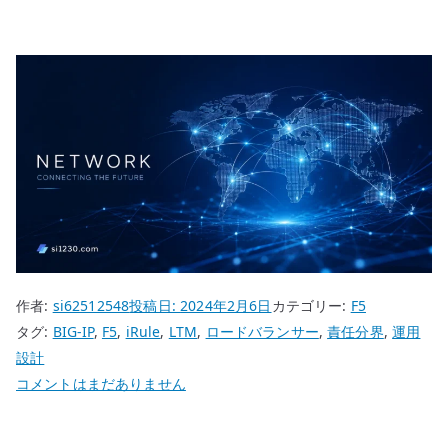
作者:
si62512548
投稿日:
2024年2月6日
カテゴリー:
F5
タグ:
BIG-IP
,
F5
,
iRule
,
LTM
,
ロードバランサー
,
責任分界
,
運用
設計
F5
コメントはまだありません
BIG-
IP