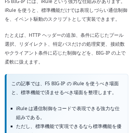
F5 BIG-IP には、iRule という強力な仕組みがあります。
責
任
iRule を使うと、標準機能だけでは表現しづらい通信制御
の
を、イベント駆動のスクリプトとして実装できます。
境
界
たとえば、HTTP ヘッダーの追加、条件に応じたプール
を
選択、リダイレクト、特定パスだけの処理変更、接続数
考
やクライアント条件に応じた制御などを、BIG-IP の上で
え
柔軟に扱えます。
る
へ
の
この記事では、F5 BIG-IP の iRule を使うべき場面
と、標準機能で済ませるべき場面を整理します。
iRule は通信制御をコードで表現できる強力な仕
組みである。
ただし、標準機能で実現できるなら標準機能を優