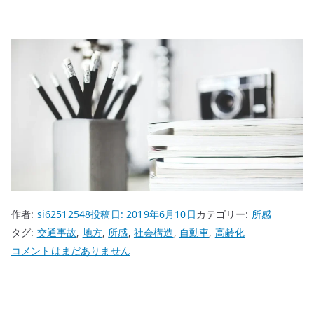
作者:
si62512548
投稿日:
2019年6月10日
カテゴリー:
所感
タグ:
交通事故
,
地方
,
所感
,
社会構造
,
自動車
,
高齢化
自
コメントはまだありません
動
車
依