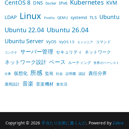
Kubernetes
CentOS 8
KVM
DNS
IPv6
Docker
Linux
Ubuntu
LDAP
TLS
systemd
QEMU
Postfix
Ubuntu 26.04
Ubuntu 22.04
Ubuntu Server
VyOS
VyOS 1.5
コマンド
エンジニア
サーバー管理
セキュリティ
ネットワーク
コンテナ
ベース
ネットワーク設計
ルーティング
世界のベーシスト
所感
仮想化
責任分界
監視
社会
証明書
認証
仕事
音楽
音楽機材
運用設計
食生活
Copyright © 2026
手当たり次第に書くんだ
. Powered by
Zakra