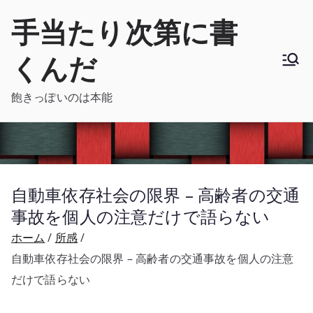
内
手当たり次第に書
容
を
くんだ
ス
キ
飽きっぽいのは本能
ッ
プ
自動車依存社会の限界 – 高齢者の交通
事故を個人の注意だけで語らない
ホーム
所感
自動車依存社会の限界 – 高齢者の交通事故を個人の注意
だけで語らない