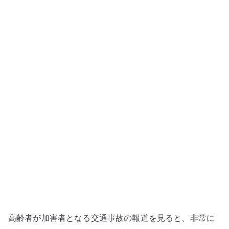
存
社
会
の
限
界
–
高
齢
者
の
交
通
事
故
を
高齢者が加害者となる交通事故の報道を見ると、非常に
個