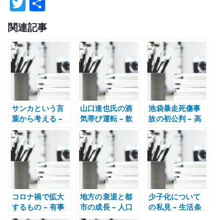
T
共
w
有
関連記事
it
te
r
サンカという言
山口達也氏の酒
池袋暴走死傷事
葉から考える –
気帯び運転 – 飲
故の初公判 – 高
地方の記憶、差
酒問題と社会復
齢運転と責任を
別語、生活の境
帰の難しさを考
どう考えるか
界
える
コロナ禍で拡大
地方の衰退と都
少子化について
するもの – 有事
市の成長 – 人口
の私見 – 生活条
に伸びる仕組み
減少時代の地域
件と自然な感情