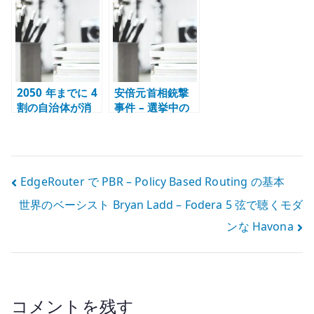
と社会の偏り
設計を考える
から考える
2050 年までに 4
安倍元首相銃撃
割の自治体が消
事件 – 選挙中の
滅？ – 人口減少
暴力が日本社会
と地域維持を考
に残したもの
える
投
EdgeRouter で PBR – Policy Based Routing の基本
世界のベーシスト Bryan Ladd – Fodera 5 弦で聴くモダ
稿
ンな Havona
ナ
ビ
ゲ
コメントを残す