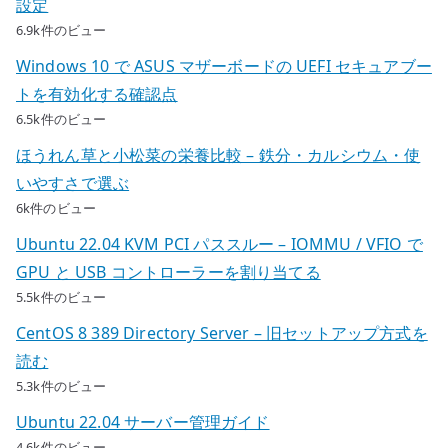
設定
6.9k件のビュー
Windows 10 で ASUS マザーボードの UEFI セキュアブー
トを有効化する確認点
6.5k件のビュー
ほうれん草と小松菜の栄養比較 – 鉄分・カルシウム・使
いやすさで選ぶ
6k件のビュー
Ubuntu 22.04 KVM PCI パススルー – IOMMU / VFIO で
GPU と USB コントローラーを割り当てる
5.5k件のビュー
CentOS 8 389 Directory Server – 旧セットアップ方式を
読む
5.3k件のビュー
Ubuntu 22.04 サーバー管理ガイド
4.6k件のビュー