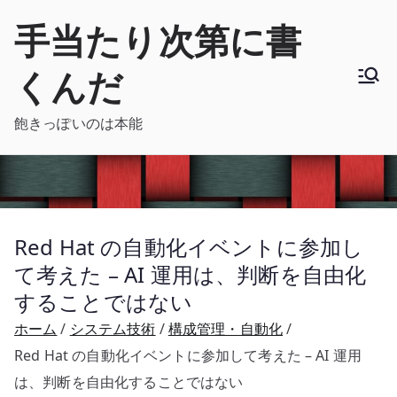
内
手当たり次第に書
容
を
くんだ
ス
キ
飽きっぽいのは本能
ッ
プ
Red Hat の自動化イベントに参加し
て考えた – AI 運用は、判断を自由化
することではない
ホーム
システム技術
構成管理・自動化
Red Hat の自動化イベントに参加して考えた – AI 運用
は、判断を自由化することではない