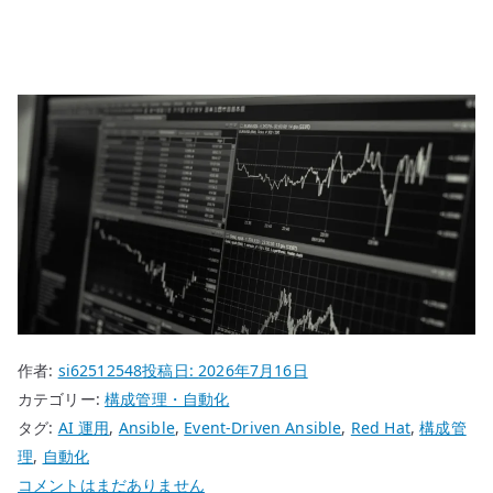
作者:
si62512548
投稿日:
2026年7月16日
カテゴリー:
構成管理・自動化
タグ:
AI 運用
,
Ansible
,
Event-Driven Ansible
,
Red Hat
,
構成管
理
,
自動化
Red
コメントはまだありません