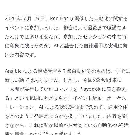
–
AI
2026 年 7 月 15 日、Red Hat が開催した自動化に関する
運
用
イベントに参加しました。都合により最後まで聴講でき
は、
たわけではありませんが、参加したセッションの中で特
判
に印象に残ったのが、AI と融合した自律運用の実現に向
断
けた内容です。
を
自
Ansible による構成管理や作業自動化そのものは、すでに
由
新しい話ではありません。しかし、今回の説明は単に
化
「人間が実行していたコマンドを Playbook に置き換え
す
る
る」という範囲にとどまらず、イベント駆動、オーケス
こ
トレーション、AI による状況評価まで含めて、運用全体
と
をどのように発展させるかを扱っていました。内容を聞
で
きながら、これは私が以前から考えている自動化や AI 活
は
用の構造にかなり近いと感じました。