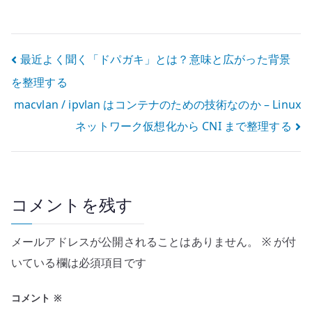
r
投
最近よく聞く「ドパガキ」とは？意味と広がった背景
を整理する
稿
macvlan / ipvlan はコンテナのための技術なのか – Linux
ナ
ネットワーク仮想化から CNI まで整理する
ビ
ゲ
ー
コメントを残す
シ
メールアドレスが公開されることはありません。
※
が付
ョ
いている欄は必須項目です
ン
コメント
※