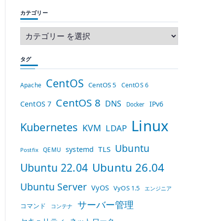
カテゴリー
タグ
CentOS
CentOS 5
Apache
CentOS 6
CentOS 8
DNS
CentOS 7
IPv6
Docker
Linux
Kubernetes
KVM
LDAP
Ubuntu
TLS
systemd
QEMU
Postfix
Ubuntu 26.04
Ubuntu 22.04
Ubuntu Server
VyOS
VyOS 1.5
エンジニア
サーバー管理
コマンド
コンテナ