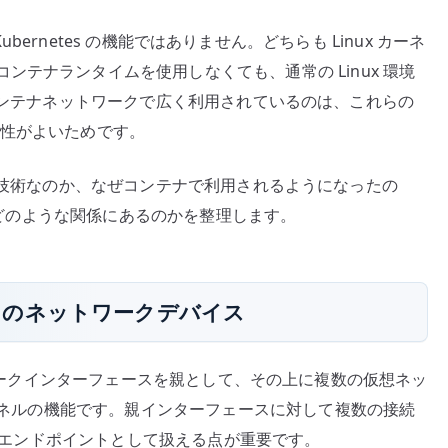
か
 や Kubernetes の機能ではありません。どちらも Linux カーネ
–
テナランタイムを使用しなくても、通常の Linux 環境
Linux
an がコンテナネットワークで広く利用されているのは、これらの
ネ
ッ
非常に相性がよいためです。
ト
ワ
仮想化する技術なのか、なぜコンテナで利用されるようになったの
ー
OV とはどのような関係にあるのかを整理します。
ク
仮
想
Linux のネットワークデバイス
化
か
ら
どのネットワークインターフェースを親として、その上に複数の仮想ネッ
CNI
カーネルの機能です。親インターフェースに対して複数の接続
ま
3 のエンドポイントとして扱える点が重要です。
で