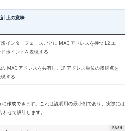
整
理
設計上の意味
す
る
へ
仮想インターフェースごとに MAC アドレスを持つ L2 エ
の
ンドポイントを表現する
親の MAC アドレスを共有し、IP アドレス単位の接続点を
表現する
のように作成できます。これは説明用の最小例であり、実際には
ども合わせて設計します。