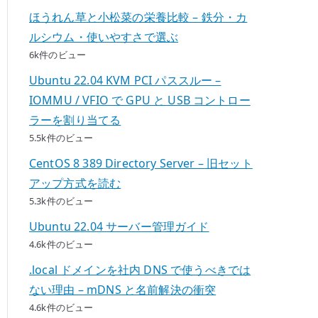
ほうれん草と小松菜の栄養比較 – 鉄分・カ
ルシウム・使いやすさで選ぶ
6k件のビュー
Ubuntu 22.04 KVM PCI パススルー –
IOMMU / VFIO で GPU と USB コントロー
ラーを割り当てる
5.5k件のビュー
CentOS 8 389 Directory Server – 旧セット
アップ方式を読む
5.3k件のビュー
Ubuntu 22.04 サーバー管理ガイド
4.6k件のビュー
.local ドメインを社内 DNS で使うべきでは
ない理由 – mDNS と名前解決の衝突
4.6k件のビュー