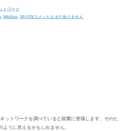
ットワーク
macvlan
n
,
Multus
,
SR-IOV
コメントはまだありません
/
ipvlan
は
コ
ン
テ
ナ
の
た
め
の
技
術
bernetes のネットワークを調べていると頻繁に登場します。そのた
な
のように見えるかもしれません。
の