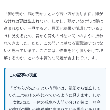
ま
れ
「卵が先か、鶏が先か」という言い方があります。卵が
る
–
なければ鶏は生まれない。しかし、鶏がいなければ卵は
抽
産まれない。一見すると、原因と結果が循環しているよ
象
うに見えるため、昔から答えの出ない問いのように扱わ
と
れてきました。ただ、この問いは単なる言葉遊びではな
具
いと思っています。ここには、物事をどう切り分けて理
体
解するのか、という本質的な問題が含まれています。
の
依
存
この記事の視点
関
係
「どちらが先か」という問いは、最初から独立して
で
いた二つのものを比べているように見えます。しか
考
し実際には、一体の現象を人間が分けた後に、順序
え
や主従の問いが事後的に生まれている場合がありま
る