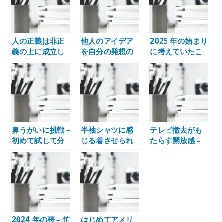
人の正義は非正
他人のアイデア
2025 年の始まり
義の上に成立し
を自分の発想の
に考えていたこ
ている – 正しさ
ように語る人た
と – 不安定な時
の足元を見る
ち – 思考の因果
代に足元を整え
を失う危うさ
る
鼻うがいに挑戦 –
半袖シャツに感
テレビ撤去がも
初めて試して分
じる着させられ
たらす開放感 –
かった難しさと
ている感 – クー
部屋と情報ノイ
注意点
ルビズと服装の
ズを整える
主体性を考える
2024 年の桜 – 忙
はじめてアメリ