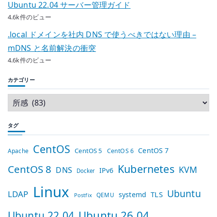
Ubuntu 22.04 サーバー管理ガイド
4.6k件のビュー
.local ドメインを社内 DNS で使うべきではない理由 –
mDNS と名前解決の衝突
4.6k件のビュー
カテゴリー
タグ
CentOS
CentOS 7
CentOS 5
Apache
CentOS 6
Kubernetes
CentOS 8
KVM
DNS
IPv6
Docker
Linux
Ubuntu
LDAP
TLS
systemd
QEMU
Postfix
Ubuntu 26.04
Ubuntu 22.04