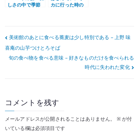
しさの中で季節
カに行った時の
を見直す
記録 – 空港で英
会話に苦戦した
出張メモ
投
美術館のあとに食べる蕎麦は少し特別である – 上野 味
喜庵の山芋つけとろそば
稿
旬の食べ物を食べる意味 – 好きなものだけを食べられる
ナ
時代に失われた変化
ビ
ゲ
ー
コメントを残す
シ
メールアドレスが公開されることはありません。
※
が付
ョ
いている欄は必須項目です