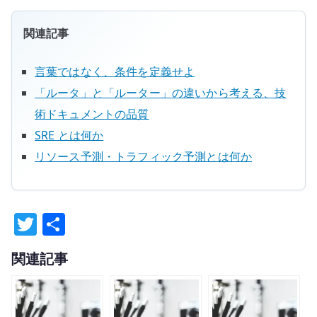
関連記事
言葉ではなく、条件を定義せよ
「ルータ」と「ルーター」の違いから考える、技
術ドキュメントの品質
SRE とは何か
リソース予測・トラフィック予測とは何か
T
共
w
有
関連記事
it
te
r