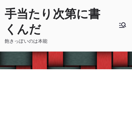
内
手当たり次第に書
容
を
くんだ
ス
キ
飽きっぽいのは本能
ッ
プ