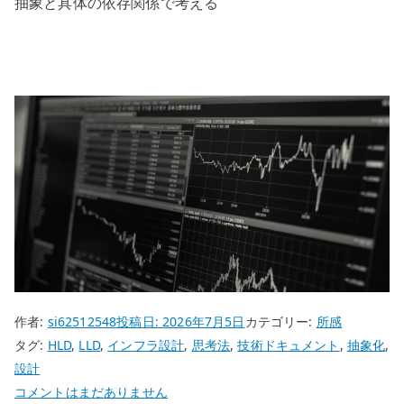
抽象と具体の依存関係で考える
作者:
si62512548
投稿日:
2026年7月5日
カテゴリー:
所感
タグ:
HLD
,
LLD
,
インフラ設計
,
思考法
,
技術ドキュメント
,
抽象化
,
設計
「ど
コメントはまだありません