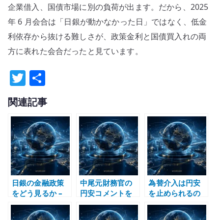
企業借入、国債市場に別の負荷が出ます。だから、2025
年 6 月会合は「日銀が動かなかった日」ではなく、低金
利依存から抜ける難しさが、政策金利と国債買入れの両
方に表れた会合だったと見ています。
T
共
w
有
関連記事
it
te
r
日銀の金融政策
中尾元財務官の
為替介入は円安
をどう見るか –
円安コメントを
を止められるの
金利、物価、円
どう読むか – 為
か – 2024 年春の
安、国債市場を
替介入と異次元
ドル円 153 円台