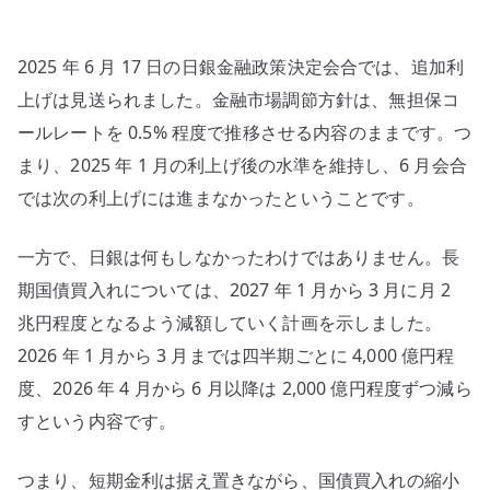
6
月
2025 年 6 月 17 日の日銀金融政策決定会合では、追加利
会
合、
上げは見送られました。金融市場調節方針は、無担保コ
0.5%
ールレートを 0.5% 程度で推移させる内容のままです。つ
維
まり、2025 年 1 月の利上げ後の水準を維持し、6 月会合
持
では次の利上げには進まなかったということです。
と
関
一方で、日銀は何もしなかったわけではありません。長
税
期国債買入れについては、2027 年 1 月から 3 月に月 2
リ
兆円程度となるよう減額していく計画を示しました。
ス
ク
2026 年 1 月から 3 月までは四半期ごとに 4,000 億円程
へ
度、2026 年 4 月から 6 月以降は 2,000 億円程度ずつ減ら
の
すという内容です。
つまり、短期金利は据え置きながら、国債買入れの縮小