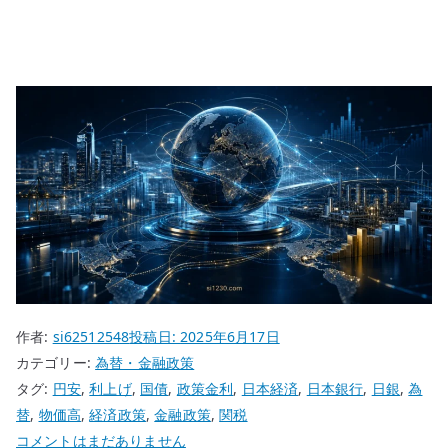
作者:
si62512548
投稿日:
2025年6月17日
カテゴリー:
為替・金融政策
タグ:
円安
,
利上げ
,
国債
,
政策金利
,
日本経済
,
日本銀行
,
日銀
,
為
替
,
物価高
,
経済政策
,
金融政策
,
関税
日
コメントはまだありません