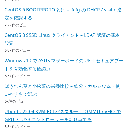
CentOS 6 BOOTPROTO とは – ifcfg の DHCP / static 指
定を確認する
7.2k件のビュー
CentOS 8 SSSD Linux クライアント – LDAP 認証の基本
設定
6.9k件のビュー
Windows 10 で ASUS マザーボードの UEFI セキュアブー
トを有効化する確認点
6.5k件のビュー
ほうれん草と小松菜の栄養比較 – 鉄分・カルシウム・使
いやすさで選ぶ
6k件のビュー
Ubuntu 22.04 KVM PCI パススルー – IOMMU / VFIO で
GPU と USB コントローラーを割り当てる
5.5k件のビュー