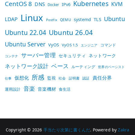
Kubernetes
CentOS 8
KVM
DNS
IPv6
Docker
Linux
Ubuntu
LDAP
TLS
systemd
QEMU
Postfix
Ubuntu 26.04
Ubuntu 22.04
Ubuntu Server
VyOS
VyOS 1.5
コマンド
エンジニア
サーバー管理
セキュリティ
ネットワーク
コンテナ
ベース
ネットワーク設計
ルーティング
世界のベーシスト
所感
仮想化
責任分界
監視
社会
証明書
認証
仕事
音楽
音楽機材
運用設計
食生活
Copyright © 2026
手当たり次第に書くんだ
. Powered by
Zakra