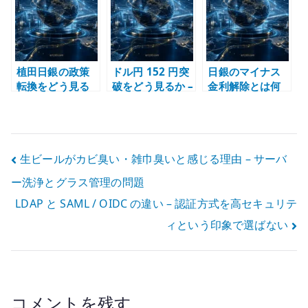
つなげる
緩和の副作用
から考える
植田日銀の政策
ドル円 152 円突
日銀のマイナス
転換をどう見る
破をどう見るか –
金利解除とは何
か – 2024 年 3
2024 年 4 月の米
だったのか –
月のマイナス金
CPI と日米金利
2024 年 3 月の政
利解除と円安
差
策転換で見る
投
生ビールがカビ臭い・雑巾臭いと感じる理由 – サーバ
ー洗浄とグラス管理の問題
稿
LDAP と SAML / OIDC の違い – 認証方式を高セキュリテ
ナ
ィという印象で選ばない
ビ
ゲ
ー
コメントを残す