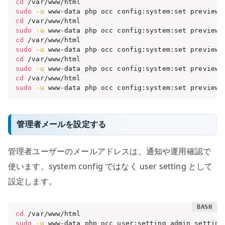
cd
sudo
-u
 www-data php occ config:system:set preview_
cd
sudo
-u
 www-data php occ config:system:set preview_
cd
sudo
-u
 www-data php occ config:system:set preview_
cd
sudo
-u
 www-data php occ config:system:set preview_
cd
sudo
-u
 www-data php occ config:system:set preview_
管理者メールを設定する
管理者ユーザーのメールアドレスは、通知や運用確認で
使います。system config ではなく user setting として
設定します。
cd
sudo
-u