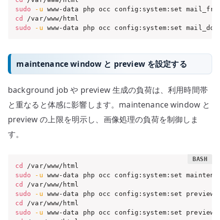
sudo
-u
 www-data php occ config:system:set mail_fro
cd
sudo
-u
 www-data php occ config:system:set mail_dom
maintenance window と preview を設定する
background job や preview 生成の負荷は、利用時間帯
と重なると体感に影響します。maintenance window と
preview の上限を明示し、画像処理の負荷を制御しま
す。
cd
sudo
-u
 www-data php occ config:system:set maintena
cd
sudo
-u
 www-data php occ config:system:set preview_
cd
sudo
-u
 www-data php occ config:system:set preview_