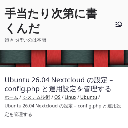
内
手当たり次第に書
容
を
くんだ
ス
キ
飽きっぽいのは本能
ッ
プ
Ubuntu 26.04 Nextcloud の設定 –
config.php と運用設定を管理する
ホーム
システム技術
OS
Linux
Ubuntu
Ubuntu 26.04 Nextcloud の設定 – config.php と運用設
定を管理する