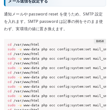
メール送信を設定する
通知メールや password reset を使うため、SMTP 設定
を入れます。SMTP password は記事の例をそのまま使
わず、実環境の値に置き換えます。
cd
sudo
-u
 www-data php occ config:system:set mail_smt
cd
sudo
-u
 www-data php occ config:system:set mail_sen
cd
sudo
-u
 www-data php occ config:system:set mail_smt
cd
sudo
-u
 www-data php occ config:system:set mail_smt
cd
sudo
-u
 www-data php occ config:system:set mail_smt
cd
sudo
-u
 www-data php occ config:system:set mail_smt
cd
sudo
-u
 www-data php occ config:system:set mail_smt
cd