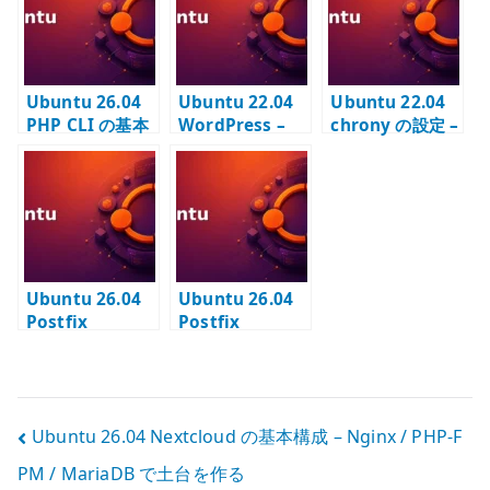
を作る
定と確認
Ubuntu 26.04
Ubuntu 22.04
Ubuntu 22.04
PHP CLI の基本
WordPress –
chrony の設定 –
設定 – 管理コマ
Apache / PHP /
NTP で時刻同期
ンドと拡張モジ
MariaDB で
を安定させる
ュールを確認す
CMS を構築する
る
Ubuntu 26.04
Ubuntu 26.04
Postfix
Postfix
OpenDKIM の設
OpenDMARC の
定 – DKIM 署名
設定 – DMARC
と DNS 公開鍵を
検証と milter 連
管理する
携を管理する
投
Ubuntu 26.04 Nextcloud の基本構成 – Nginx / PHP-F
PM / MariaDB で土台を作る
稿