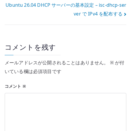
Ubuntu 26.04 DHCP サーバーの基本設定 – isc-dhcp-ser
ナ
ver で IPv4 を配布する
ビ
ゲ
ー
コメントを残す
シ
メールアドレスが公開されることはありません。
※
が付
ョ
いている欄は必須項目です
ン
コメント
※