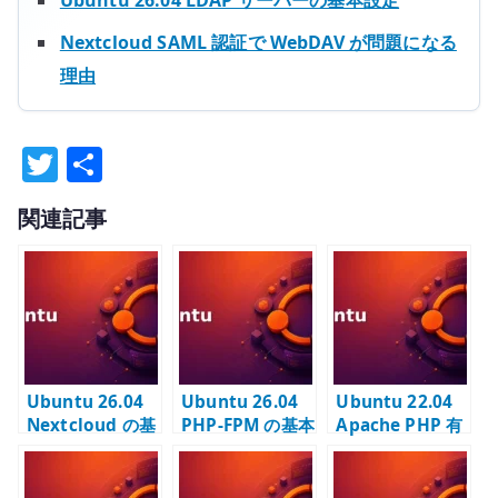
Ubuntu 26.04 LDAP サーバーの基本設定
Nextcloud SAML 認証で WebDAV が問題になる
理由
T
共
w
有
関連記事
it
te
r
Ubuntu 26.04
Ubuntu 26.04
Ubuntu 22.04
Nextcloud の基
PHP-FPM の基本
Apache PHP 有
本構成 – Nginx /
設定 – Web サー
効化 –
PHP-FPM /
バーと PHP 実行
libapache2-
MariaDB で土台
環境を分離する
mod-php の設