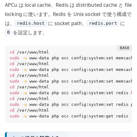
APCu は local cache、Redis は distributed cache と file
locking に使います。Redis を Unix socket で使う構成で
は、
に socket path、
に
redis.host
redis.port
を設定します。
0
cd
sudo
-u
 www-data php occ config:system:set memcache
cd
sudo
-u
 www-data php occ config:system:set memcache
cd
sudo
-u
 www-data php occ config:system:set memcache
cd
sudo
-u
 www-data php occ config:system:set redis 
ho
cd
sudo
-u
 www-data php occ config:system:set redis po
cd
sudo
-u
 www-data php occ config:system:get redis