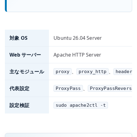
対象 OS
Ubuntu 26.04 Server
Web サーバー
Apache HTTP Server
主なモジュール
、
、
proxy
proxy_http
headers
代表設定
、
ProxyPass
ProxyPassReverse
設定検証
sudo apache2ctl -t