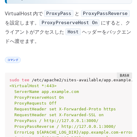
VirtualHost 内で
と
ProxyPass
ProxyPassReverse
を設定します。
にすると、ク
ProxyPreserveHost On
ライアントがアクセスした
ヘッダーをバックエン
Host
ドへ渡せます。
コマンド
sudo
tee
 /etc/apache2/sites-available/app.example.c
<VirtualHost *:443>

  ServerName app.example.com

  ProxyPreserveHost On

  ProxyRequests Off

  RequestHeader set X-Forwarded-Proto https

  RequestHeader set X-Forwarded-SSL on

  ProxyPass / http://127.0.0.1:3000/

  ProxyPassReverse / http://127.0.0.1:3000/

  ErrorLog ${APACHE_LOG_DIR}/app.example.com-error.l