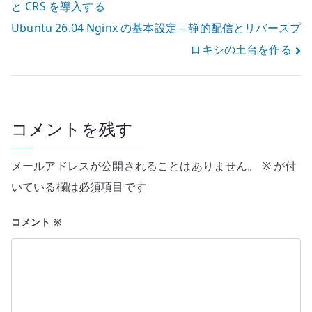
と CRS を導入する
稿
Ubuntu 26.04 Nginx の基本設定 – 静的配信とリバースプ
ナ
ロキシの土台を作る
ビ
ゲ
ー
コメントを残す
シ
メールアドレスが公開されることはありません。
※
が付
ョ
いている欄は必須項目です
ン
コメント
※