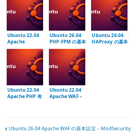
る
を構成する
CRS を導入する
Ubuntu 22.04
Ubuntu 26.04
Ubuntu 26.04
Apache
PHP-FPM の基本
HAProxy の基本
Userdir 有効化
設定 – Web サー
設定 – TCP ロー
– ユーザー公開デ
バーと PHP 実行
ドバランサーを
ィレクトリの古
環境を分離する
構成する
典的な使い方
Ubuntu 22.04
Ubuntu 22.04
Apache PHP 有
Apache WAF –
効化 –
ModSecurity と
libapache2-
OWASP CRS の
mod-php の設
導入と誤検知調
定と確認
整
投
Ubuntu 26.04 Apache WAF の基本設定 – ModSecurity