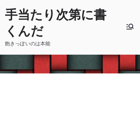
内
手当たり次第に書
容
を
くんだ
ス
キ
飽きっぽいのは本能
ッ
プ