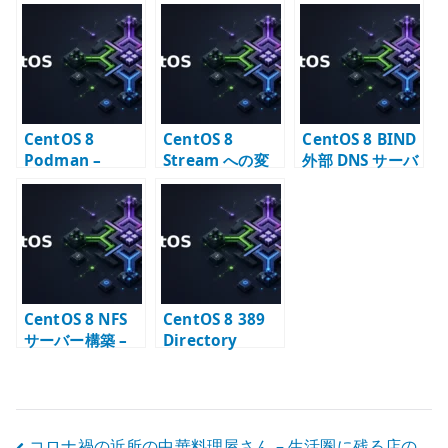
– 移行期に確認す
CentOS Stream
鍵認証で SSH 接
ること
への転換点
続する
CentOS 8
CentOS 8
CentOS 8 BIND
Podman –
Stream への変
外部 DNS サーバ
Error adding
更方法を確認す
ー – 公開ゾーン
network:
る
の基本
failed の確認ポ
イント
CentOS 8 NFS
CentOS 8 389
サーバー構築 –
Directory
NFSv4 と
Server と
exports の基本
Postfix – メール
エイリアス
LDAP 連携
コロナ禍の近所の中華料理屋さん – 生活圏に残る店の