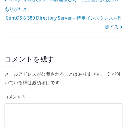
投
ありがたさ
稿
CentOS 8 389 Directory Server – 特定インスタンスを削
ナ
除する
ビ
ゲ
ー
コメントを残す
シ
メールアドレスが公開されることはありません。
※
が付
ョ
いている欄は必須項目です
ン
コメント
※