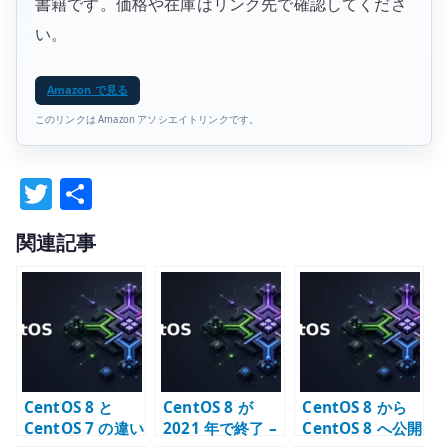
書籍です。価格や在庫はリンク先で確認してくださ
い。
Amazon で見る
このリンクは Amazon アソシエイトリンクです。
T
共
w
有
関連記事
it
te
r
CentOS 8 と
CentOS 8 が
CentOS 8 から
CentOS 7 の違い
2021 年で終了 –
CentOS 8 へ公開