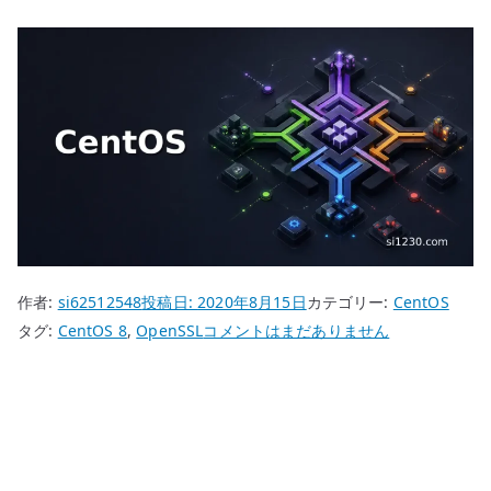
作者:
si62512548
投稿日:
2020年8月15日
カテゴリー:
CentOS
CentOS
タグ:
CentOS 8
,
OpenSSL
コメントはまだありません
8
OpenSSL
–
PKCS#12
形