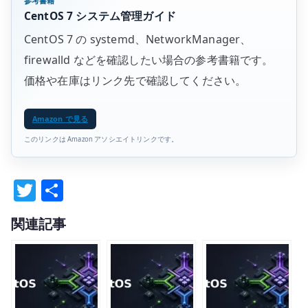
参考書籍
CentOS 7 システム管理ガイド
CentOS 7 の systemd、NetworkManager、
firewalld などを確認したい場合の参考書籍です。
価格や在庫はリンク先で確認してください。
Amazon で見る
このリンクは Amazon アソシエイトリンクです。
T
共
w
有
関連記事
it
te
r