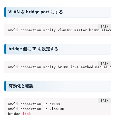
VLAN を bridge port にする
nmcli connection modify vlan100 master br100 slave-
bridge 側に IP を設定する
nmcli connection modify br100 ipv4.method manual ip
有効化と確認
nmcli connection up br100

nmcli connection up vlan100

bridge 
link