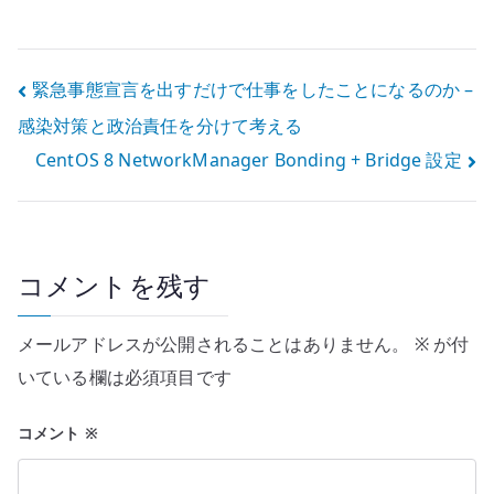
定 – 802.3ad と
Based Routing
slave NIC
設定
投
緊急事態宣言を出すだけで仕事をしたことになるのか –
感染対策と政治責任を分けて考える
稿
CentOS 8 NetworkManager Bonding + Bridge 設定
ナ
ビ
ゲ
コメントを残す
ー
メールアドレスが公開されることはありません。
※
が付
シ
いている欄は必須項目です
ョ
コメント
※
ン