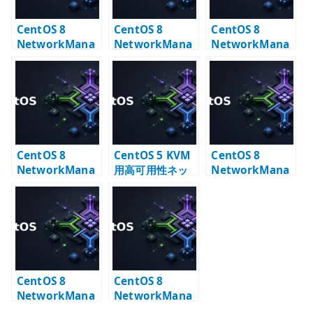
CentOS 8
CentOS 8
CentOS 8
NetworkMana
NetworkMana
NetworkMana
ger Bridge 設定
ger VLAN +
ger VLAN 設定
– KVM 向け
Bonding +
– nmcli で
bridge の基本
Bridge 設定
VLAN インター
フェイスを作る
CentOS 8
CentOS 5 KVM
CentOS 8
NetworkMana
用高可用性ネッ
NetworkMana
ger Bonding +
トワーク設定 –
ger VLAN +
Bridge 設定
bonding /
Bonding 設定
VLAN / bridge
CentOS 8
CentOS 8
NetworkMana
NetworkMana
ger Bonding 設
ger Policy