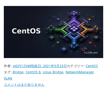
作者:
si62512548
投稿日:
2021年5月23日
カテゴリー:
CentOS
タグ:
Bridge
,
CentOS 8
,
Linux Bridge
,
NetworkManager
,
VLAN
CentOS
コメントはまだありません
8
NetworkManager
VLAN