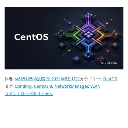
作者:
si62512548
投稿日:
2021年5月17日
カテゴリー:
CentOS
タグ:
Bonding
,
CentOS 8
,
NetworkManager
,
VLAN
CentOS
コメントはまだありません
8
NetworkManager
VLAN
+