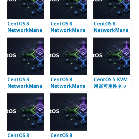
CentOS 8
CentOS 8
CentOS 8
NetworkMana
NetworkMana
NetworkMana
ger VLAN +
ger VLAN 設定
ger VLAN +
Bonding +
– nmcli で
Bridge 設定
Bridge 設定
VLAN インター
フェイスを作る
CentOS 8
CentOS 8
CentOS 5 KVM
NetworkMana
NetworkMana
用高可用性ネッ
ger Bonding 設
ger Bonding +
トワーク設定 –
定 – 802.3ad と
Bridge 設定
bonding /
slave NIC
VLAN / bridge
CentOS 8
CentOS 8