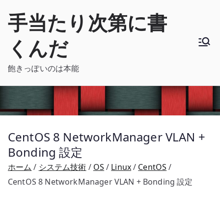
内
手当たり次第に書
容
を
くんだ
ス
キ
飽きっぽいのは本能
ッ
プ
CentOS 8 NetworkManager VLAN +
Bonding 設定
ホーム
システム技術
OS
Linux
CentOS
CentOS 8 NetworkManager VLAN + Bonding 設定