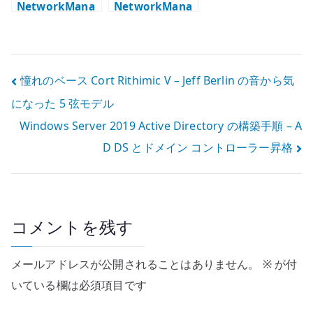
NetworkMana
NetworkMana
ger nmcli
ger Policy
connection
Based Routing
show の読み方
設定
投
憧れのベース Cort Rithimic V – Jeff Berlin の音から気
になった 5 弦モデル
稿
Windows Server 2019 Active Directory の構築手順 – A
ナ
D DS とドメイン コントローラー昇格
ビ
ゲ
ー
コメントを残す
シ
メールアドレスが公開されることはありません。
※
が付
ョ
いている欄は必須項目です
ン