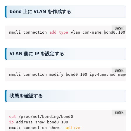
bond 上に VLAN を作成する
nmcli connection 
add
type
 vlan con-name bond0.100 i
VLAN 側に IP を設定する
nmcli connection modify bond0.100 ipv4.method manua
状態を確認する
cat
ip
 address show bond0.100

nmcli connection show 
--active