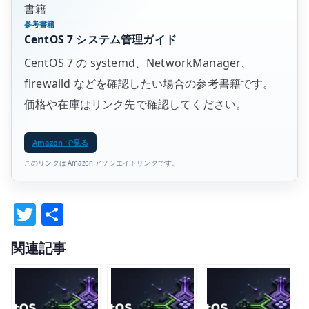
書籍
参考書籍
CentOS 7 システム管理ガイド
CentOS 7 の systemd、NetworkManager、
firewalld などを確認したい場合の参考書籍です。
価格や在庫はリンク先で確認してください。
Amazon で見る
このリンクは Amazon アソシエイトリンクです。
T
共
w
有
関連記事
it
te
r