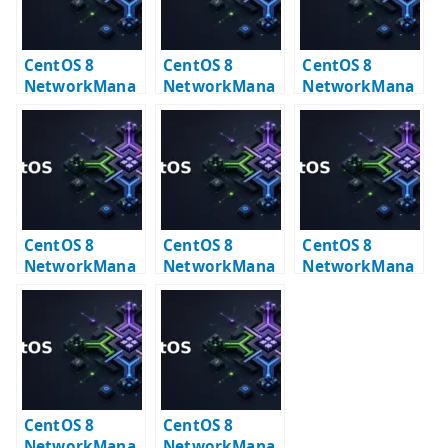
CentOS 8
CentOS 8
CentOS 8
NetworkMana
NetworkMana
NetworkMana
ger nmcli –
ger Bridge 設定
ger nmcli
device と
– KVM 向け
connection
connection の
bridge の基本
show の読み方
基本
CentOS 8
CentOS 8
CentOS 8
NetworkMana
NetworkMana
NetworkMana
ger Bonding 設
ger VLAN +
ger VLAN +
定 – 802.3ad と
Bonding 設定
Bridge 設定
slave NIC
CentOS 8
CentOS 8
NetworkMana
NetworkMana