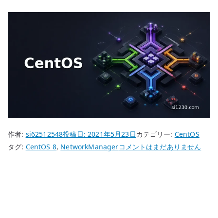
作者:
si62512548
投稿日:
2021年5月23日
カテゴリー:
CentOS
CentOS
タグ:
CentOS 8
,
NetworkManager
コメントはまだありません
8
NetworkManager
Policy
Based
Routing