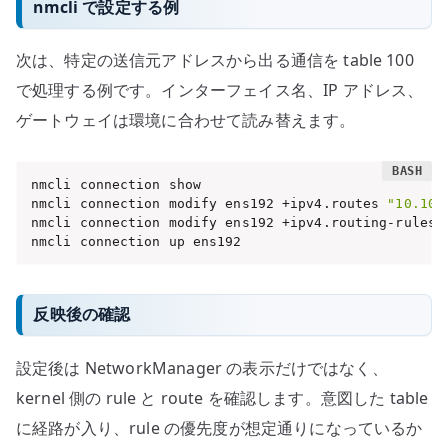
nmcli で設定する例
次は、特定の送信元アドレスから出る通信を table 100
で処理する例です。インターフェイス名、IP アドレス、
ゲートウェイは環境に合わせて読み替えます。
nmcli connection show

nmcli connection modify ens192 +ipv4.routes 
"10.10.
nmcli connection modify ens192 +ipv4.routing-rules 
nmcli connection up ens192
反映後の確認
設定後は NetworkManager の表示だけではなく、
kernel 側の rule と route を確認します。意図した table
に経路が入り、rule の優先度が想定通りになっているか