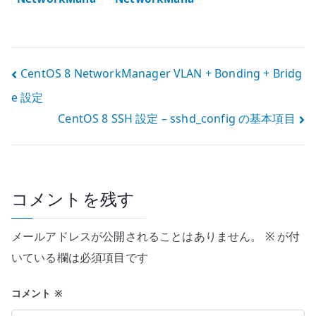
ger Bonding +
ger VLAN +
Bridge 設定
Bonding +
Bridge 設定
投
CentOS 8 NetworkManager VLAN + Bonding + Bridg
e 設定
稿
CentOS 8 SSH 設定 – sshd_config の基本項目
ナ
ビ
ゲ
コメントを残す
ー
メールアドレスが公開されることはありません。
※
が付
シ
いている欄は必須項目です
ョ
コメント
※
ン