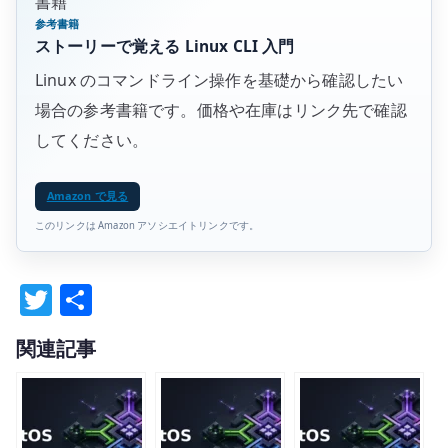
書籍
参考書籍
ストーリーで覚える Linux CLI 入門
Linux のコマンドライン操作を基礎から確認したい
場合の参考書籍です。価格や在庫はリンク先で確認
してください。
Amazon で見る
このリンクは Amazon アソシエイトリンクです。
T
共
w
有
関連記事
it
te
r