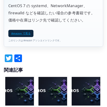
CentOS 7 の systemd、NetworkManager、
firewalld などを確認したい場合の参考書籍です。
価格や在庫はリンク先で確認してください。
Amazon で見る
このリンクは Amazon アソシエイトリンクです。
T
共
w
有
関連記事
it
te
r