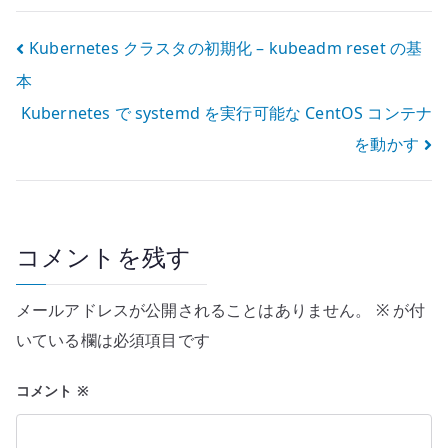
投
Kubernetes クラスタの初期化 – kubeadm reset の基
本
稿
Kubernetes で systemd を実行可能な CentOS コンテナ
ナ
を動かす
ビ
ゲ
ー
コメントを残す
シ
メールアドレスが公開されることはありません。
※
が付
ョ
いている欄は必須項目です
ン
コメント
※