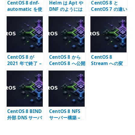
CentOS 8 dnf-
Helm は Apt や
CentOS 8 と
automatic を使
DNF のようには
CentOS 7 の違い
用した自動更新
ならない
– 移行期に確認す
ること
CentOS 8 が
CentOS 8 から
CentOS 8
2021 年で終了 –
CentOS 8 へ公開
Stream への変
CentOS Stream
鍵認証で SSH 接
更方法を確認す
への転換点
続する
る
CentOS 8 BIND
CentOS 8 NFS
外部 DNS サーバ
サーバー構築 –
ー – 公開ゾーン
NFSv4 と
の基本
exports の基本