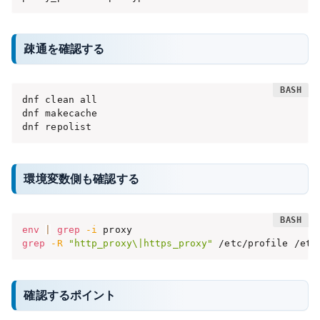
疎通を確認する
dnf clean all

dnf makecache

dnf repolist
環境変数側も確認する
env
|
grep
-i
grep
-R
"http_proxy\|https_proxy"
 /etc/profile /etc
確認するポイント