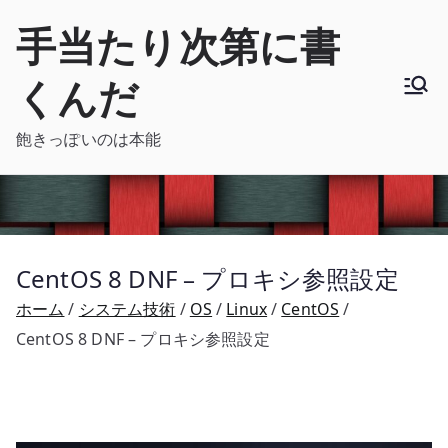
内
手当たり次第に書
容
を
くんだ
ス
キ
飽きっぽいのは本能
ッ
プ
CentOS 8 DNF – プロキシ参照設定
ホーム
システム技術
OS
Linux
CentOS
CentOS 8 DNF – プロキシ参照設定