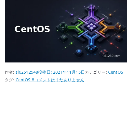
作者:
si62512548
投稿日:
2021年11月15日
カテゴリー:
CentOS
CentOS
タグ:
CentOS 8
コメントはまだありません
8
DNF
–
プ
ロ
キ