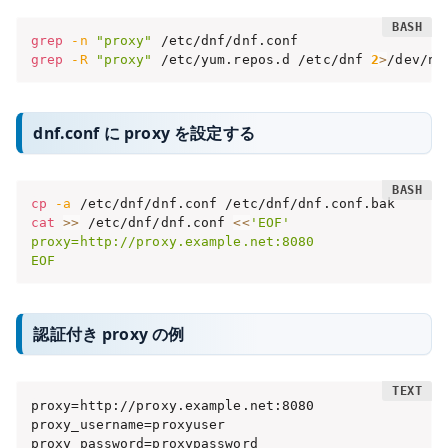
grep
-n
"proxy"
grep
-R
"proxy"
 /etc/yum.repos.d /etc/dnf 
2
>
/dev/nu
dnf.conf に proxy を設定する
cp
-a
cat
>>
 /etc/dnf/dnf.conf 
<<
'EOF'

proxy=http://proxy.example.net:8080

EOF
認証付き proxy の例
proxy=http://proxy.example.net:8080

proxy_username=proxyuser

proxy_password=proxypassword