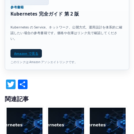
参考書籍
Kubernetes 完全ガイド 第 2 版
Kubernetes の Service、ネットワーク、公開方式、運用設計を体系的に確
認したい場合の参考書籍です。価格や在庫はリンク先で確認してくださ
い。
Amazon で見る
このリンクは Amazon アソシエイトリンクです。
T
共
w
有
関連記事
it
te
r