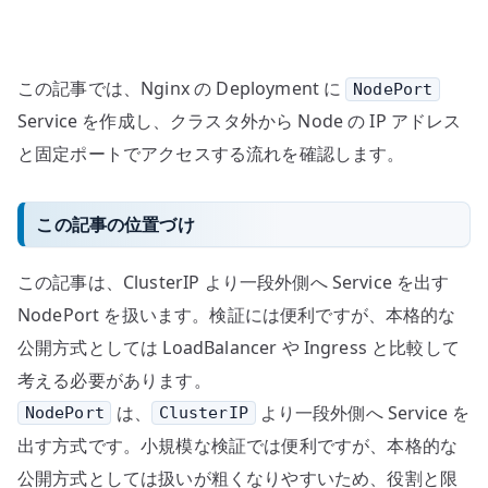
で
ア
ク
この記事では、Nginx の Deployment に
NodePort
セ
ス
Service を作成し、クラスタ外から Node の IP アドレス
す
と固定ポートでアクセスする流れを確認します。
る
へ
この記事の位置づけ
の
この記事は、ClusterIP より一段外側へ Service を出す
NodePort を扱います。検証には便利ですが、本格的な
公開方式としては LoadBalancer や Ingress と比較して
考える必要があります。
は、
より一段外側へ Service を
NodePort
ClusterIP
出す方式です。小規模な検証では便利ですが、本格的な
公開方式としては扱いが粗くなりやすいため、役割と限