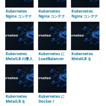
Kubernetes
Kubernetes
Kubernetes
Nginx コンテナ
Nginx コンテナ
Nginx コンテナ
と Service
と Service
の実行 –
ClusterIP – ク
LoadBalancer –
Deployment で
ラスタ内部通信
MetalLB で外部
Pod を管理する
の入口を作る
IP を確認する
Kubernetes
Kubernetes に
Kubernetes
MetalLB の導入
LoadBalancer
MetalLB を
– LoadBalancer
はないのか –
Helm で導入す
Service をオン
Service、
る – オンプレ環
プレ環境で成立
MetalLB、CNI
境で
させる
BGP を分けて考
LoadBalancer
える
Service を使う
Kubernetes
Kubernetes に
MetalLB を
Docker /