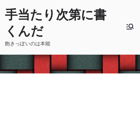
内
手当たり次第に書
容
を
くんだ
ス
キ
飽きっぽいのは本能
ッ
プ