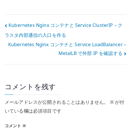
Helm で導入す
Podman のよう
る – Harbor で
な stop/start が
Chart を管理す
ない理由
る考え方
投
Kubernetes Nginx コンテナと Service ClusterIP – ク
ラスタ内部通信の入口を作る
稿
Kubernetes Nginx コンテナと Service LoadBalancer –
ナ
MetalLB で外部 IP を確認する
ビ
ゲ
ー
コメントを残す
シ
メールアドレスが公開されることはありません。
※
が付
ョ
いている欄は必須項目です
ン
コメント
※