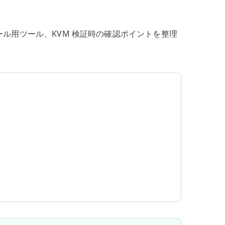
周
辺
ンストール用ツール、KVM 検証時の確認ポイントを整理
環
境
を
準
備
す
る
へ
の