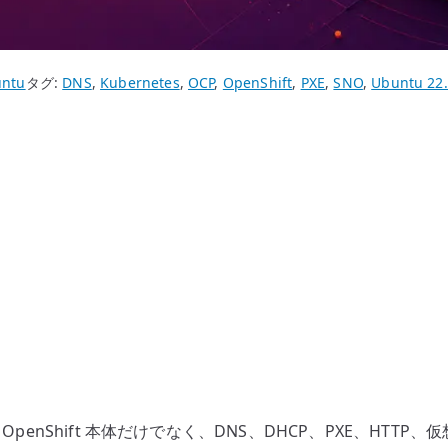
ntu
タグ:
DNS
,
Kubernetes
,
OCP
,
OpenShift
,
PXE
,
SNO
,
Ubuntu 22
ift 検証では、OpenShift 本体だけでなく、DNS、DHCP、PX