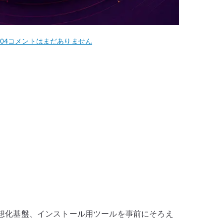
Ubuntu
.04
コメントはまだありません
22.04
OpenShift
検
証
端
末
–
SNO
構
築
に
必
要
E、HTTP、仮想化基盤、インストール用ツールを事前にそろえ
な