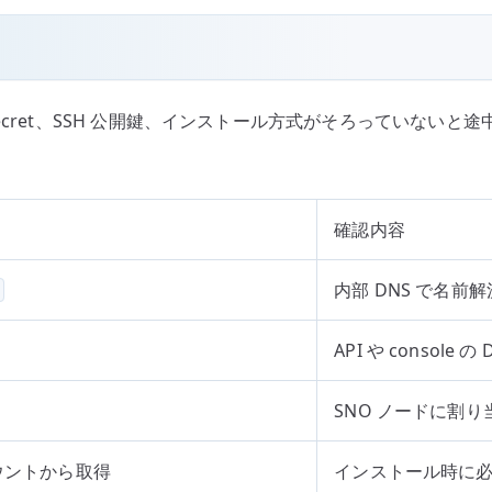
ス、pull secret、SSH 公開鍵、インストール方式がそろって
確認内容
内部 DNS で名前
API や console
SNO ノードに割り当
アカウントから取得
インストール時に