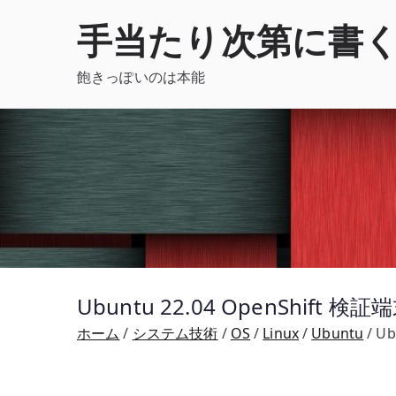
内
手当たり次第に書
容
を
飽きっぽいのは本能
ス
キ
ッ
プ
Ubuntu 22.04 OpenShif
ホーム
システム技術
OS
Linux
Ubuntu
Ub