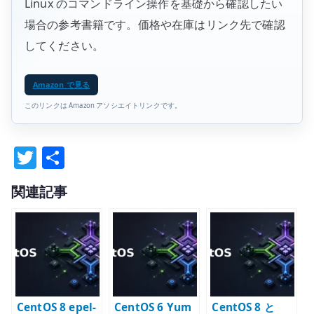
Linux のコマンドライン操作を基礎から確認したい
場合の参考書籍です。価格や在庫はリンク先で確認
してください。
Amazon で見る
このリンクは Amazon アソシエイトリンクです。
T
共
w
有
関連記事
it
te
r
CentOS 8 epel-
CentOS 6 Yum
CentOS 8 と