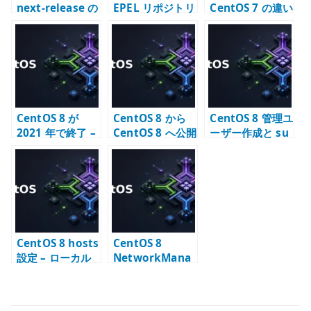
next-release の
EPEL リポジトリ
CentOS 7 の違い
位置づけ
設定 – 追加パッ
– 移行期に確認す
ケージを利用す
ること
る
CentOS 8 が
CentOS 8 から
CentOS 8 管理ユ
2021 年で終了 –
CentOS 8 へ公開
ーザー作成と su
CentOS Stream
鍵認証で SSH 接
コマンドの制限
への転換点
続する
CentOS 8 hosts
CentOS 8
設定 – ローカル
NetworkMana
名前解決の基本
ger Bonding +
Bridge 設定