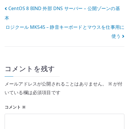
投
CentOS 8 BIND 外部 DNS サーバー – 公開ゾーンの基
本
稿
ロジクール MK545 – 静音キーボードとマウスを仕事用に
ナ
使う
ビ
ゲ
ー
コメントを残す
シ
メールアドレスが公開されることはありません。
※
が付
ョ
いている欄は必須項目です
ン
コメント
※