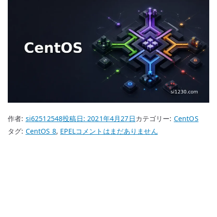
作者:
si62512548
投稿日:
2021年4月27日
カテゴリー:
CentOS
CentOS
タグ:
CentOS 8
,
EPEL
コメントはまだありません
8
EPEL
リ
ポ
ジ
ト