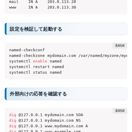
mail    IN A    203.0.113.20

www     IN A    203.0.113.30
設定を検証して起動する
named-checkconf

named-checkzone mydomain.com /var/named/myzone/mydom
systemctl 
enable
 named

systemctl restart named

systemctl status named
外部向けの応答を確認する
dig
dig
dig
dig
 @127.0.0.1 www.example.com