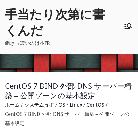
内
手当たり次第に書
容
を
くんだ
ス
キ
飽きっぽいのは本能
ッ
プ
CentOS 7 BIND 外部 DNS サーバー構
築 – 公開ゾーンの基本設定
ホーム
システム技術
OS
Linux
CentOS
CentOS 7 BIND 外部 DNS サーバー構築 – 公開ゾーンの
基本設定