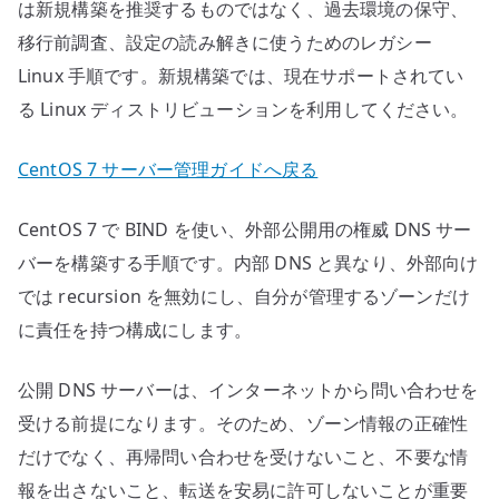
設
は新規構築を推奨するものではなく、過去環境の保守、
定
移行前調査、設定の読み解きに使うためのレガシー
へ
Linux 手順です。新規構築では、現在サポートされてい
の
る Linux ディストリビューションを利用してください。
CentOS 7 サーバー管理ガイドへ戻る
CentOS 7 で BIND を使い、外部公開用の権威 DNS サー
バーを構築する手順です。内部 DNS と異なり、外部向け
では recursion を無効にし、自分が管理するゾーンだけ
に責任を持つ構成にします。
公開 DNS サーバーは、インターネットから問い合わせを
受ける前提になります。そのため、ゾーン情報の正確性
だけでなく、再帰問い合わせを受けないこと、不要な情
報を出さないこと、転送を安易に許可しないことが重要