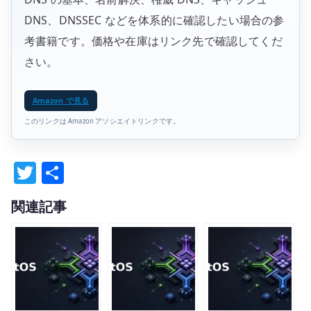
DNS、DNSSEC などを体系的に確認したい場合の参
考書籍です。価格や在庫はリンク先で確認してくだ
さい。
Amazon で見る
このリンクは Amazon アソシエイトリンクです。
T
共
w
有
関連記事
it
te
r