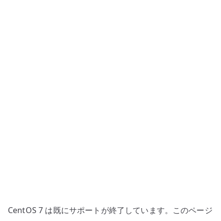
部
DNS
サ
ー
バ
ー
構
築
–
公
開
ゾ
ー
ン
の
基
CentOS 7 は既にサポートが終了しています。このページ
本