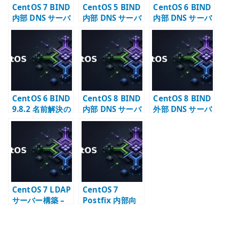
CentOS 7 BIND
CentOS 5 BIND
CentOS 6 BIND
内部 DNS サーバ
内部 DNS サーバ
内部 DNS サーバ
ー構築 –
ー構築 – named
ー構築 –
forwarder と内
chroot とゾーン
named.conf と
部ゾーンの基本
設定
ゾーン設定
CentOS 6 BIND
CentOS 8 BIND
CentOS 8 BIND
9.8.2 名前解決の
内部 DNS サーバ
外部 DNS サーバ
失敗 – DNS トラ
ー – forwarder
ー – 公開ゾーン
ブルの記録
と内部ゾーン
の基本
CentOS 7 LDAP
CentOS 7
サーバー構築 –
Postfix 内部向
OpenLDAP の初
け SMTP サーバ
期設定と TLS
ー構築 – relay