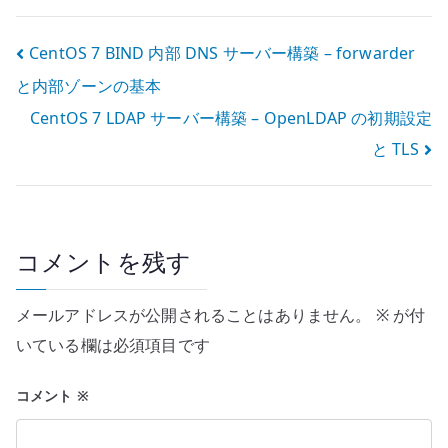
と配送設計
投
CentOS 7 BIND 内部 DNS サーバー構築 – forwarder
と内部ゾーンの基本
稿
CentOS 7 LDAP サーバー構築 – OpenLDAP の初期設定
ナ
と TLS
ビ
ゲ
ー
コメントを残す
シ
メールアドレスが公開されることはありません。
※
が付
ョ
いている欄は必須項目です
ン
コメント
※