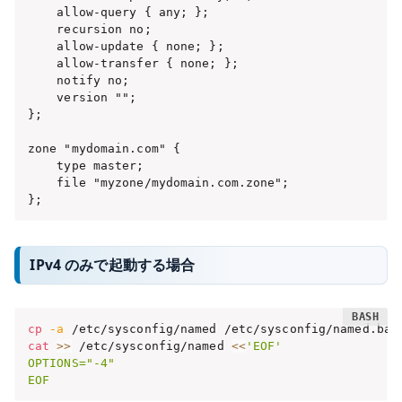
    allow-query { any; };

    recursion no;

    allow-update { none; };

    allow-transfer { none; };

    notify no;

    version "";

};

zone "mydomain.com" {

    type master;

    file "myzone/mydomain.com.zone";

};
IPv4 のみで起動する場合
cp
-a
cat
>>
 /etc/sysconfig/named 
<<
'EOF'

OPTIONS="-4"

EOF