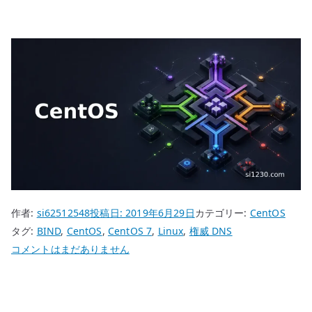
作者:
si62512548
投稿日:
2019年6月29日
カテゴリー:
CentOS
タグ:
BIND
,
CentOS
,
CentOS 7
,
Linux
,
権威 DNS
CentOS
コメントはまだありません
7
BIND
外