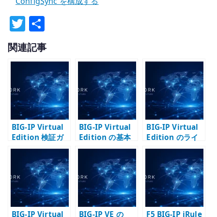
ConfigSync を構成する
T
共
w
有
関連記事
it
te
r
BIG-IP Virtual
BIG-IP Virtual
BIG-IP Virtual
Edition 検証ガ
Edition の基本
Edition のライ
イド – F5 VE を
設定 – 管理 IP /
センス認証 – F5
構成する流れ
ホスト名 / DNS /
VE を検証環境で
NTP を整える
有効化する
BIG-IP Virtual
BIG-IP VE の
F5 BIG-IP iRule