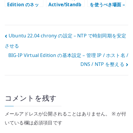
Edition のネッ
Active/Standb
を使うべき場面 –
トワーク設定 –
y 構成 –
標準機能とコー
VLAN / Self IP /
ConfigSync、
ド責任の境界を
Route を構成す
Failover、
考える
る
Traffic Group
投
Ubuntu 22.04 chrony の設定 – NTP で時刻同期を安定
の役割
させる
稿
BIG-IP Virtual Edition の基本設定 – 管理 IP / ホスト名 /
ナ
DNS / NTP を整える
ビ
ゲ
ー
コメントを残す
シ
メールアドレスが公開されることはありません。
※
が付
ョ
いている欄は必須項目です