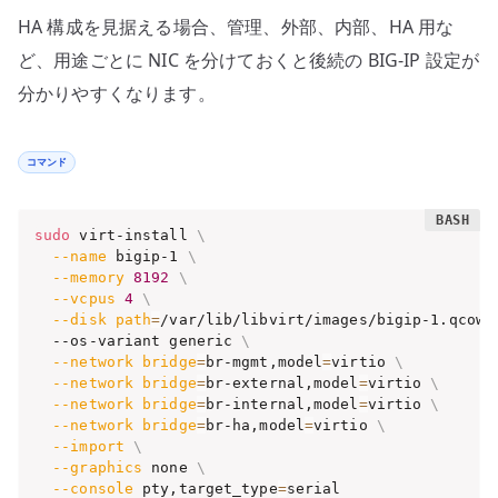
HA 構成を見据える場合、管理、外部、内部、HA 用な
ど、用途ごとに NIC を分けておくと後続の BIG-IP 設定が
分かりやすくなります。
コマンド
sudo
 virt-install 
\
--name
 bigip-1 
\
--memory
8192
\
--vcpus
4
\
--disk
path
=
/var/lib/libvirt/images/bigip-1.qcow2
  --os-variant generic 
\
--network
bridge
=
br-mgmt,model
=
virtio 
\
--network
bridge
=
br-external,model
=
virtio 
\
--network
bridge
=
br-internal,model
=
virtio 
\
--network
bridge
=
br-ha,model
=
virtio 
\
--import
\
--graphics
 none 
\
--console
 pty,target_type
=
serial