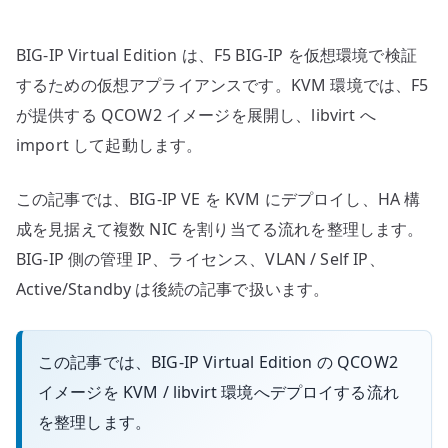
で
検
BIG-IP Virtual Edition は、F5 BIG-IP を仮想環境で検証
証
環
するための仮想アプライアンスです。KVM 環境では、F5
境
が提供する QCOW2 イメージを展開し、libvirt へ
を
import して起動します。
作
る
この記事では、BIG-IP VE を KVM にデプロイし、HA 構
へ
成を見据えて複数 NIC を割り当てる流れを整理します。
の
BIG-IP 側の管理 IP、ライセンス、VLAN / Self IP、
Active/Standby は後続の記事で扱います。
この記事では、BIG-IP Virtual Edition の QCOW2
イメージを KVM / libvirt 環境へデプロイする流れ
を整理します。