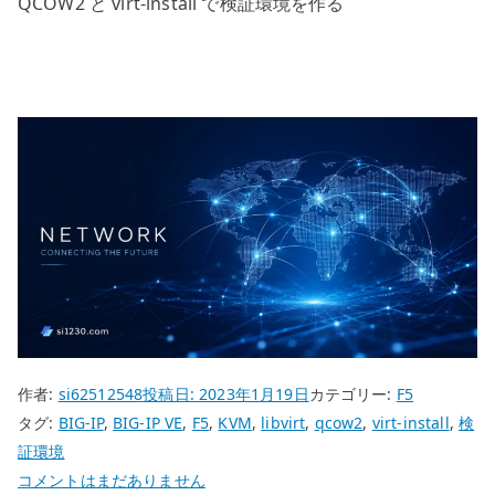
QCOW2 と virt-install で検証環境を作る
作者:
si62512548
投稿日:
2023年1月19日
カテゴリー:
F5
タグ:
BIG-IP
,
BIG-IP VE
,
F5
,
KVM
,
libvirt
,
qcow2
,
virt-install
,
検
証環境
BIG-
コメントはまだありません