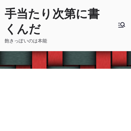
内
手当たり次第に書
容
を
くんだ
ス
キ
飽きっぽいのは本能
ッ
プ