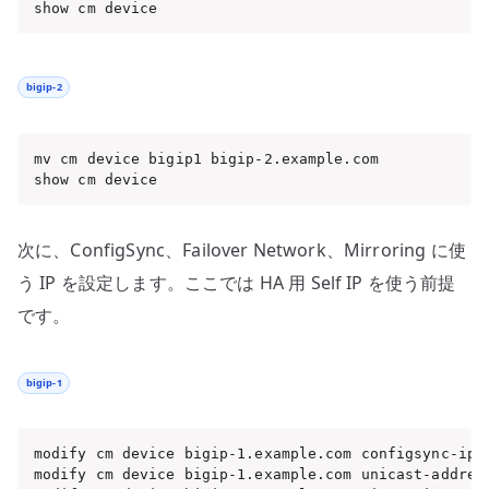
show cm device
bigip-2
mv cm device bigip1 bigip-2.example.com

show cm device
次に、ConfigSync、Failover Network、Mirroring に使
う IP を設定します。ここでは HA 用 Self IP を使う前提
です。
bigip-1
modify cm device bigip-1.example.com configsync-ip 1
modify cm device bigip-1.example.com unicast-address