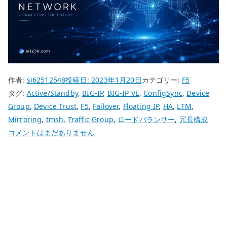
作者:
si62512548
投稿日:
2023年1月20日
カテゴリー:
F5
タグ:
Active/Standby
,
BIG-IP
,
BIG-IP VE
,
ConfigSync
,
Device
Group
,
Device Trust
,
F5
,
Failover
,
Floating IP
,
HA
,
LTM
,
Mirroring
,
tmsh
,
Traffic Group
,
ロードバランサー
,
冗長構成
BIG-
コメントはまだありません
IP
VE
の
Active/Standby
構
成
–