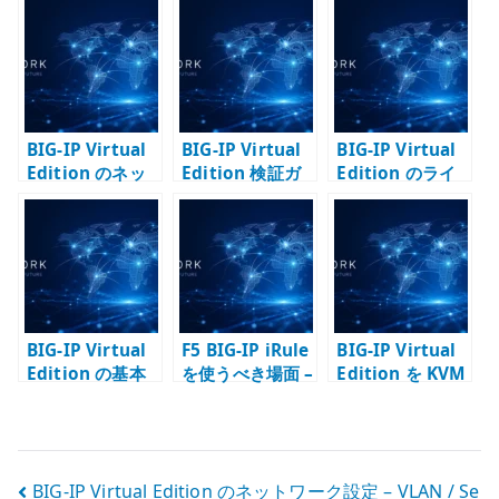
te
r
BIG-IP Virtual
BIG-IP Virtual
BIG-IP Virtual
Edition のネッ
Edition 検証ガ
Edition のライ
トワーク設定 –
イド – F5 VE を
センス認証 – F5
VLAN / Self IP /
構成する流れ
VE を検証環境で
Route を構成す
有効化する
る
BIG-IP Virtual
F5 BIG-IP iRule
BIG-IP Virtual
Edition の基本
を使うべき場面 –
Edition を KVM
設定 – 管理 IP /
標準機能とコー
にデプロイする –
ホスト名 / DNS /
ド責任の境界を
QCOW2 と virt-
NTP を整える
考える
install で検証環
境を作る
投
BIG-IP Virtual Edition のネットワーク設定 – VLAN / Se