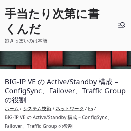
内
手当たり次第に書
容
を
くんだ
ス
キ
飽きっぽいのは本能
ッ
プ
BIG-IP VE の Active/Standby 構成 –
ConfigSync、Failover、Traffic Group
の役割
ホーム
システム技術
ネットワーク
F5
BIG-IP VE の Active/Standby 構成 – ConfigSync、
Failover、Traffic Group の役割