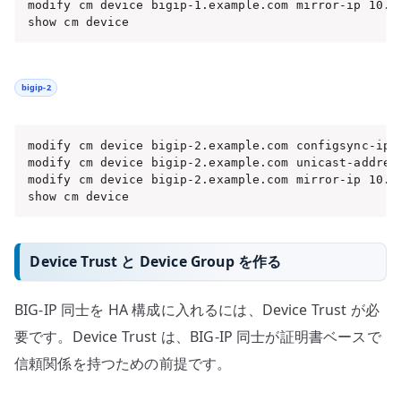
modify cm device bigip-1.example.com mirror-ip 10.0.
show cm device
bigip-2
modify cm device bigip-2.example.com configsync-ip 1
modify cm device bigip-2.example.com unicast-address
modify cm device bigip-2.example.com mirror-ip 10.0.
show cm device
Device Trust と Device Group を作る
BIG-IP 同士を HA 構成に入れるには、Device Trust が必
要です。Device Trust は、BIG-IP 同士が証明書ベースで
信頼関係を持つための前提です。