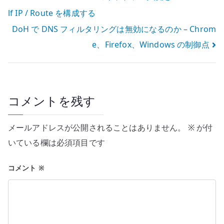
lf IP / Route を構成する
稿
DoH で DNS フィルタリングは無効になるのか – Chrom
ナ
e、Firefox、Windows の制御点
ビ
ゲ
ー
コメントを残す
シ
メールアドレスが公開されることはありません。
※
が付
ョ
いている欄は必須項目です
ン
コメント
※