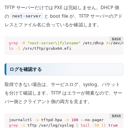
TFTP サーバーだけでは PXE は完結しません。DHCP 側
の
と boot file が、TFTP サーバーのアド
next-server
レスとファイル名に合っているか確認します。
grep
-R
"next-server\|filename"
 /etc/dhcp 
2
>
/dev/nu
ls
-l
 /srv/tftp/grubx64.efi
ログを確認する
取得できない場合は、サービスログ、syslog、パケット
を分けて確認します。TFTP はエラーが簡素なので、サー
バー側とクライアント側の両方を見ます。
journalctl 
-u
 tftpd-hpa 
-n
100
grep
-i
 tftp /var/log/syslog 
|
tail
-50
||
true