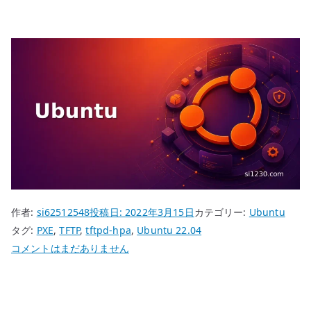
作者:
si62512548
投稿日:
2022年3月15日
カテゴリー:
Ubuntu
タグ:
PXE
,
TFTP
,
tftpd-hpa
,
Ubuntu 22.04
Ubuntu
コメントはまだありません
22.04
tftpd-
hpa