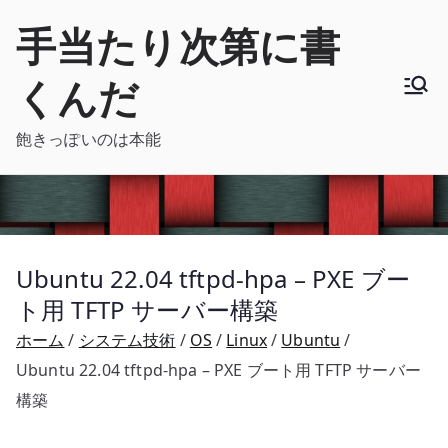
内
手当たり次第に書
容
を
くんだ
ス
キ
飽きっぽいのは本能
ッ
プ
Ubuntu 22.04 tftpd-hpa – PXE ブー
ト用 TFTP サーバー構築
ホーム
システム技術
OS
Linux
Ubuntu
Ubuntu 22.04 tftpd-hpa – PXE ブート用 TFTP サーバー
構築