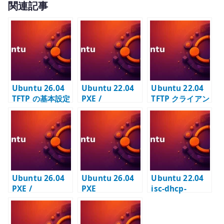
関連記事
it
te
r
Ubuntu 26.04
Ubuntu 22.04
Ubuntu 22.04
TFTP の基本設定
PXE /
TFTP クライアン
– tftpd-hpa と
Autoinstall 自
ト – PXE やネッ
PXE boot 用フ
動インストール –
トワーク機器検
ァイル配布を管
DHCP / TFTP /
証で使う
理する
HTTP を連携さ
せる
Ubuntu 26.04
Ubuntu 26.04
Ubuntu 22.04
PXE /
PXE
isc-dhcp-
Autoinstall の
autoinstall の
server – PXE ブ
基本設定 –
基本設定 –
ートを見据えた
DHCP / TFTP /
DHCP / TFTP /
DHCP サーバー