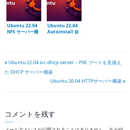
HTTP を連携さ
NoCloud で自動
構築
せる
インストールす
る
Ubuntu 22.04
Ubuntu 22.04
NFS サーバー構
Autoinstall 自
築 – NFSv4 と
動インストール –
exports の基本
クリーンインス
トールを再現可
能にする
投
Ubuntu 22.04 isc-dhcp-server – PXE ブートを見据え
た DHCP サーバー構築
稿
Ubuntu 20.04 HTTPサーバー構築
ナ
ビ
ゲ
コメントを残す
ー
メールアドレスが公開されることはありません。
※
が付