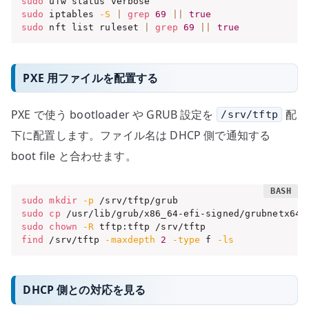
sudo
sudo
 iptables 
-S
|
grep
69
||
true
sudo
 nft list ruleset 
|
grep
69
||
true
PXE 用ファイルを配置する
PXE で使う bootloader や GRUB 設定を
配
/srv/tftp
下に配置します。ファイル名は DHCP 側で通知する
boot file と合わせます。
sudo
mkdir
-p
sudo
cp
sudo
chown
-R
find
 /srv/tftp 
-maxdepth
2
-type
 f 
-ls
DHCP 側との対応を見る