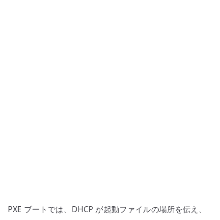
–
PXE
ブ
ー
ト
用
TFTP
サ
ー
バ
ー
構
築
へ
の
PXE ブートでは、DHCP が起動ファイルの場所を伝え、