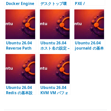
Docker Engine
デスクトップ環
PXE /
の導入 –
境 – Server に
Autoinstall 自
Ubuntu 標準パ
ubuntu-
動インストール –
ッケージでコン
desktop を追加
DHCP / TFTP /
テナ実行環境を
する
HTTP を連携さ
構築する
せる
Ubuntu 26.04
Ubuntu 26.04
Ubuntu 26.04
Reverse Path
ホスト名の設定 –
journald の基本
Filtering の基本
FQDN と
設定 –
設定 – 複数イン
/etc/hosts の基
journalctl と永
ターフェイスと
本
続ログを管理す
PBR で rp_filter
る
を確認する
Ubuntu 26.04
Ubuntu 26.04
Redis の基本設
KVM VM パフォ
定 – ローカルキ
ーマンス確認 –
ャッシュと Unix
virtio /
socket を管理す
HugePages /