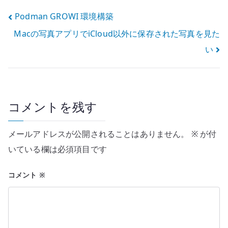
る
io_uring を見る
投
Podman GROWI 環境構築
Macの写真アプリでiCloud以外に保存された写真を見た
稿
い
ナ
ビ
ゲ
コメントを残す
ー
メールアドレスが公開されることはありません。
※
が付
シ
いている欄は必須項目です
ョ
コメント
※
ン