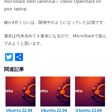
microstack stein canonical✓ classic OpenStack on
your laptop
確か4月くらいは、開発中のようになっていた記憶です。
週末は代休含めて４連休になるので、MicroStackで遊ん
でみようと思います。
T
共
w
有
関連記事
it
te
r
Ubuntu 22.04
Ubuntu 22.04
Ubuntu 22.04