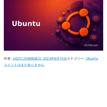
作者:
si62512548
投稿日:
2023年8月10日
カテゴリー:
Ubuntu
Ubuntu
コメントはまだありません
で
MicroStack
が
復
活
へ