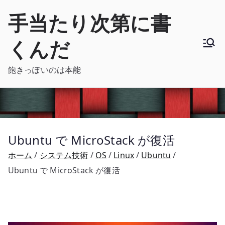
内
手当たり次第に書
容
を
くんだ
ス
キ
飽きっぽいのは本能
ッ
プ
Ubuntu で MicroStack が復活
ホーム
システム技術
OS
Linux
Ubuntu
Ubuntu で MicroStack が復活