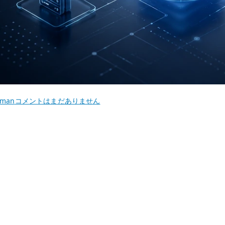
Podman
dman
コメントはまだありません
GROWI
環
境
構
築
へ
の