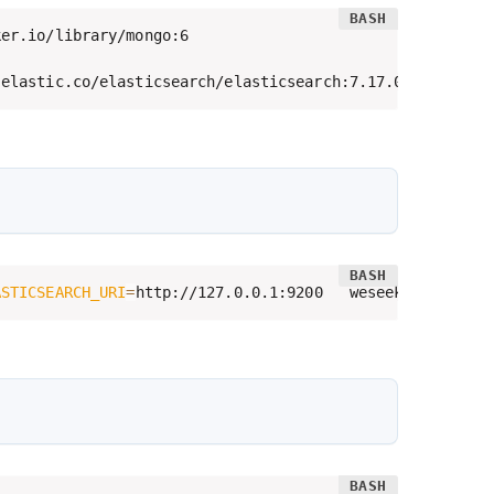
er.io/library/mongo:6

.elastic.co/elasticsearch/elasticsearch:7.17.0
ASTICSEARCH_URI
=
http://127.0.0.1:9200   weseek/growi:lat