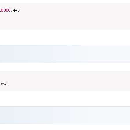
10000
:443

rowi