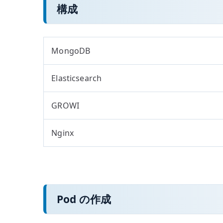
構成
MongoDB
Elasticsearch
GROWI
Nginx
Pod の作成