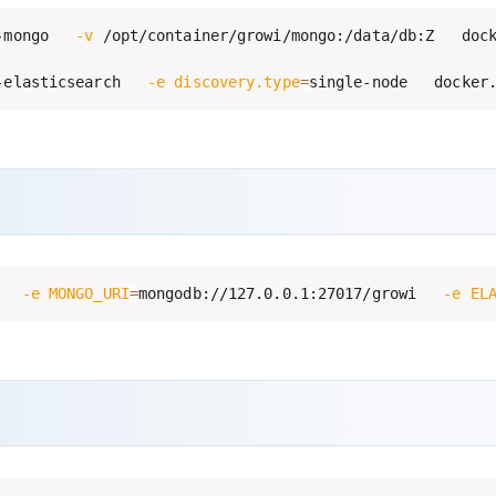
-mongo   
-v
 /opt/container/growi/mongo:/data/db:Z   dock
-elasticsearch   
-e
discovery.type
=
single-node   docker
   
-e
MONGO_URI
=
mongodb://127.0.0.1:27017/growi   
-e
EL