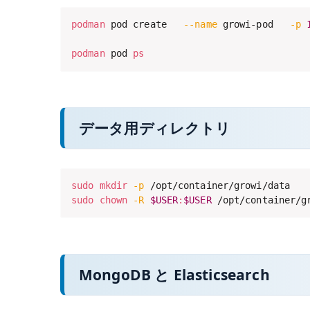
podman
 pod create   
--name
 growi-pod   
-p
podman
 pod 
ps
データ用ディレクトリ
sudo
mkdir
-p
sudo
chown
-R
$USER
:
$USER
 /opt/container/g
MongoDB と Elasticsearch