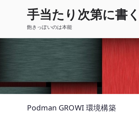
内
手当たり次第に書
容
を
飽きっぽいのは本能
ス
キ
ッ
プ
Podman GROWI 環境構築