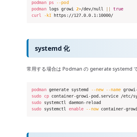
podman
ps
--pod
podman
 logs growi 
2
>
/dev/null 
||
true
curl
-kI
 https://127.0.0.1:10000/
systemd 化
常用する場合は Podman の generate systemd 
podman
 generate systemd 
--new
--name
 growi
sudo
cp
sudo
sudo
 systemctl 
enable
--now
 container-grow