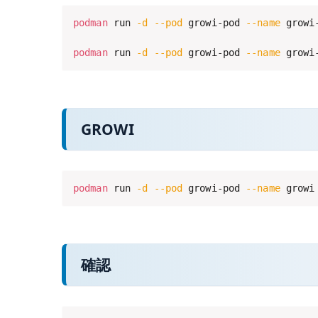
podman
 run 
-d
--pod
 growi-pod 
--name
 growi
podman
 run 
-d
--pod
 growi-pod 
--name
 growi
GROWI
podman
 run 
-d
--pod
 growi-pod 
--name
 growi
確認