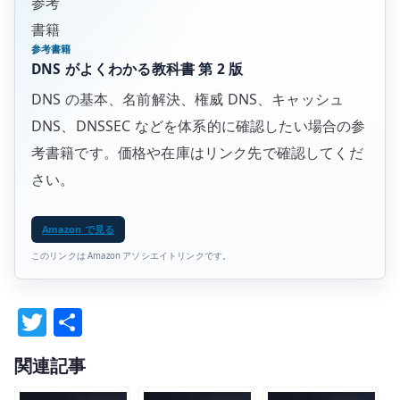
参考
書籍
参考書籍
DNS がよくわかる教科書 第 2 版
DNS の基本、名前解決、権威 DNS、キャッシュ
DNS、DNSSEC などを体系的に確認したい場合の参
考書籍です。価格や在庫はリンク先で確認してくだ
さい。
Amazon で見る
このリンクは Amazon アソシエイトリンクです。
T
共
w
有
関連記事
it