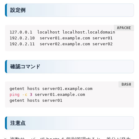
設定例
127.0.0.1  localhost localhost.localdomain

192.0.2.10  server01.example.com server01

192.0.2.11  server02.example.com server02
確認コマンド
ping
-c
3
 server01.example.com

getent hosts server01
注意点