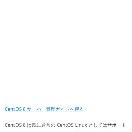
ロ
ー
カ
ル
名
前
解
決
の
基
本
へ
の
CentOS 8 サーバー管理ガイドへ戻る
CentOS 8 は既に通常の CentOS Linux としてはサポート