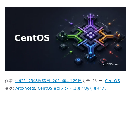
作者:
si62512548
投稿日:
2021年4月29日
カテゴリー:
CentOS
CentOS
タグ:
/etc/hosts
,
CentOS 8
コメントはまだありません
8
hosts
設
定
–