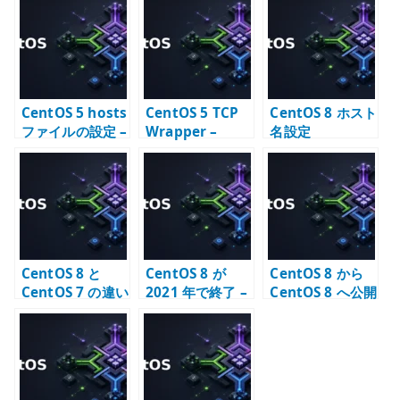
te
r
CentOS 5 hosts
CentOS 5 TCP
CentOS 8 ホスト
ファイルの設定 –
Wrapper –
名設定
ローカル名前解
hosts.allow /
決の基本
hosts.deny に
よるアクセス制
御
CentOS 8 と
CentOS 8 が
CentOS 8 から
CentOS 7 の違い
2021 年で終了 –
CentOS 8 へ公開
– 移行期に確認す
CentOS Stream
鍵認証で SSH 接
ること
への転換点
続する