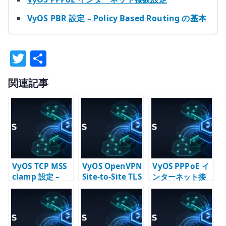
VyOS PBR 設定 – Policy Based Routing の基本
T
共
w
有
関連記事
it
te
r
VyOS TCP MSS
VyOS OpenVPN
VyOS PPPoE イ
clamp 設定 –
Site-to-Site TLS
ンターネット接
PPPoE / VPN 経
設定 – MTU /
続設定 –
路で詰まりを防
MSS / ルーティ
Firewall / NAPT
ぐ
ングを合わせて
/ MTU を確認す
考える
る