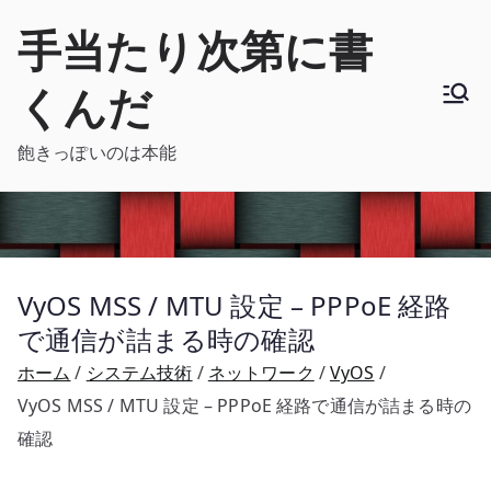
内
手当たり次第に書
容
を
くんだ
ス
キ
飽きっぽいのは本能
ッ
プ
VyOS MSS / MTU 設定 – PPPoE 経路
で通信が詰まる時の確認
ホーム
システム技術
ネットワーク
VyOS
VyOS MSS / MTU 設定 – PPPoE 経路で通信が詰まる時の
確認