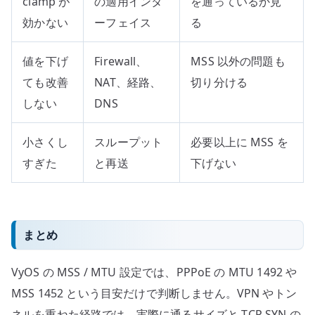
clamp が
の適用インタ
を通っているか見
効かない
ーフェイス
る
値を下げ
Firewall、
MSS 以外の問題も
ても改善
NAT、経路、
切り分ける
しない
DNS
小さくし
スループット
必要以上に MSS を
すぎた
と再送
下げない
まとめ
VyOS の MSS / MTU 設定では、PPPoE の MTU 1492 や
MSS 1452 という目安だけで判断しません。VPN やトン
ネルを重ねた経路では、実際に通るサイズと TCP SYN の