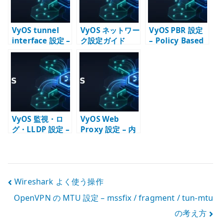
VyOS tunnel
VyOS ネットワー
VyOS PBR 設定
interface 設定 –
ク設定ガイド
– Policy Based
GRE / IP6GRE
Routing の基本
を経路設計に組
み込む
VyOS 監視・ロ
VyOS Web
グ・LLDP 設定 –
Proxy 設定 – 内
運用確認の入口
部向け明示プロ
を作る
キシとして使う
投
Wireshark よく使う操作
OpenVPN の MTU 設定 – mssfix / fragment / tun-mtu
稿
の考え方