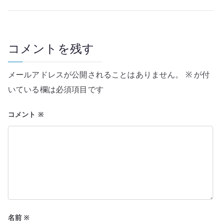
ナ
ビ
ゲ
コメントを残す
ー
メールアドレスが公開されることはありません。
※
が付
シ
いている欄は必須項目です
ョ
コメント
※
ン
名前
※