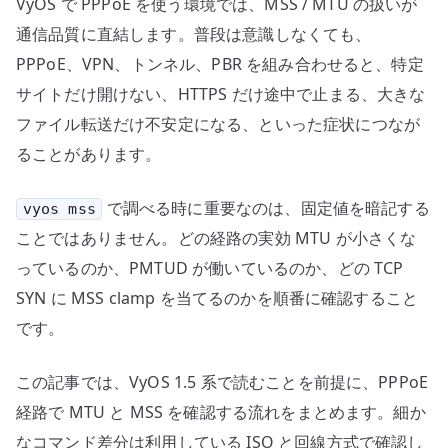
VyOS で PPPoE を使う環境では、MSS / MTU の扱いが
認
へ
通信品質に直結します。普段は意識しなくても、
の
PPPoE、VPN、トンネル、PBR を組み合わせると、特定
サイトだけ開けない、HTTPS だけ途中で止まる、大きな
ファイル転送だけ不安定になる、といった症状につなが
ることがあります。
で調べる時に重要なのは、固定値を暗記する
vyos mss
ことではありません。どの経路の実効 MTU が小さくな
っているのか、PMTUD が働いているのか、どの TCP
SYN に MSS clamp を当てるのかを順番に確認すること
です。
この記事では、VyOS 1.5 系で読むことを前提に、PPPoE
経路で MTU と MSS を確認する流れをまとめます。細か
なコマンド差分は利用している ISO と回線方式で確認し