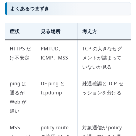
よくあるつまずき
症状
見る場所
考え方
HTTPS だ
PMTUD、
TCP の大きなセグ
け不安定
ICMP、MSS
メントが詰まって
いないか見る
ping は
DF ping と
疎通確認と TCP セ
通るが
tcpdump
ッションを分ける
Web が
遅い
MSS
policy route
対象通信が policy