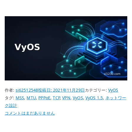
作者:
si62512548
投稿日:
2021年11月29日
カテゴリー:
VyOS
タグ:
MSS
,
MTU
,
PPPoE
,
TCP
,
VPN
,
VyOS
,
VyOS 1.5
,
ネットワー
ク設計
VyOS
コメントはまだありません
MSS
/