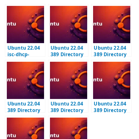
it
te
r
Ubuntu 22.04
Ubuntu 22.04
Ubuntu 22.04
isc-dhcp-
389 Directory
389 Directory
server – PXE ブ
Server #1 – イ
Server #2 – TLS
ートを見据えた
ンスタンス作成
有効化と LDAPS
DHCP サーバー
と suffix 設計
設定
構築
Ubuntu 22.04
Ubuntu 22.04
Ubuntu 22.04
389 Directory
389 Directory
389 Directory
Server #3 – ベ
Server #4 –
Server #5 – グ
ースエントリー
BIND ユーザーと
ループとユーザ
の登録
アクセス制御
ーの登録