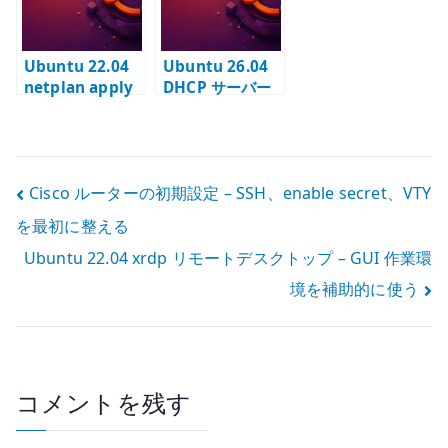
Ubuntu 22.04
Ubuntu 26.04
netplan apply
DHCP サーバー
の ovsdb-
の基本設定 – isc-
server.service
dhcp-server で
警告 – Open
IPv4 を配布する
vSwitch を使わ
投
Cisco ルーターの初期設定 – SSH、enable secret、VTY
ない環境での考
え方
を最初に整える
稿
Ubuntu 22.04 xrdp リモートデスクトップ – GUI 作業環
ナ
境を補助的に使う
ビ
ゲ
ー
コメントを残す
シ