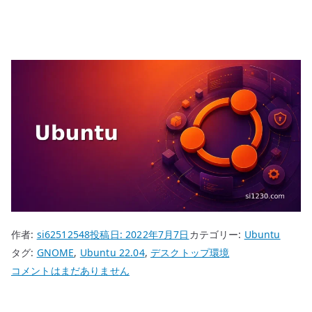
作者:
si62512548
投稿日:
2022年7月7日
カテゴリー:
Ubuntu
タグ:
GNOME
,
Ubuntu 22.04
,
デスクトップ環境
Ubuntu
コメントはまだありません
22.04
デ