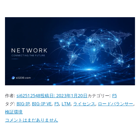
作者:
si62512548
投稿日:
2023年1月20日
カテゴリー:
F5
タグ:
BIG-IP
,
BIG-IP VE
,
F5
,
LTM
,
ライセンス
,
ロードバランサー
,
検証環境
BIG-
コメントはまだありません
IP
Virtual