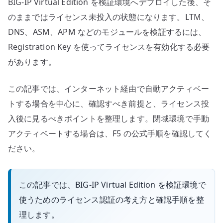
BIG-IP Virtual Edition を検証環境へデプロイした後、そ
で
有
のままではライセンス未投入の状態になります。LTM、
効
DNS、ASM、APM などのモジュールを検証するには、
化
Registration Key を使ってライセンスを有効化する必要
す
があります。
る
へ
この記事では、インターネット経由で自動アクティベー
の
トする場合を中心に、確認すべき前提と、ライセンス投
入後に見るべきポイントを整理します。閉域環境で手動
アクティベートする場合は、F5 の公式手順を確認してく
ださい。
この記事では、BIG-IP Virtual Edition を検証環境で
使うためのライセンス認証の考え方と確認手順を整
理します。