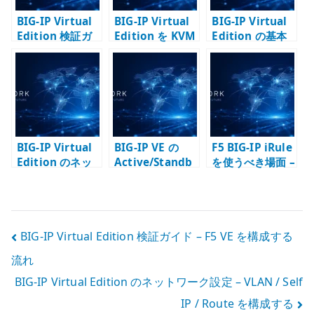
BIG-IP Virtual
BIG-IP Virtual
BIG-IP Virtual
Edition 検証ガ
Edition を KVM
Edition の基本
イド – F5 VE を
にデプロイする –
設定 – 管理 IP /
構成する流れ
QCOW2 と virt-
ホスト名 / DNS /
install で検証環
NTP を整える
境を作る
BIG-IP Virtual
BIG-IP VE の
F5 BIG-IP iRule
Edition のネッ
Active/Standb
を使うべき場面 –
トワーク設定 –
y 構成 –
標準機能とコー
VLAN / Self IP /
ConfigSync、
ド責任の境界を
Route を構成す
Failover、
考える
る
Traffic Group
投
BIG-IP Virtual Edition 検証ガイド – F5 VE を構成する
の役割
流れ
稿
BIG-IP Virtual Edition のネットワーク設定 – VLAN / Self
ナ
IP / Route を構成する